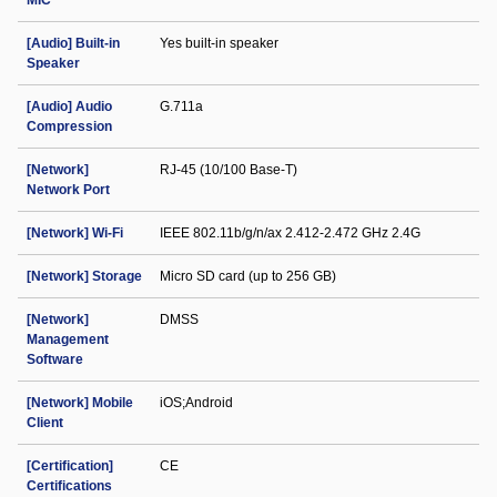
MIC
[Audio] Built-in
Yes built-in speaker
Speaker
[Audio] Audio
G.711a
Compression
[Network]
RJ-45 (10/100 Base-T)
Network Port
[Network] Wi-Fi
IEEE 802.11b/g/n/ax 2.412-2.472 GHz 2.4G
[Network] Storage
Micro SD card (up to 256 GB)
[Network]
DMSS
Management
Software
[Network] Mobile
iOS;Android
Client
[Certification]
CE
Certifications