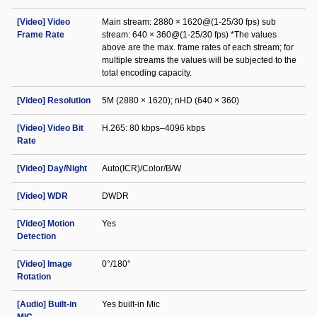
[Video] Video
Main stream: 2880 × 1620@(1-25/30 fps) sub
Frame Rate
stream: 640 × 360@(1-25/30 fps) *The values
above are the max. frame rates of each stream; for
multiple streams the values will be subjected to the
total encoding capacity.
[Video] Resolution
5M (2880 × 1620); nHD (640 × 360)
[Video] Video Bit
H.265: 80 kbps–4096 kbps
Rate
[Video] Day/Night
Auto(ICR)/Color/B/W
[Video] WDR
DWDR
[Video] Motion
Yes
Detection
[Video] Image
0°/180°
Rotation
[Audio] Built-in
Yes built-in Mic