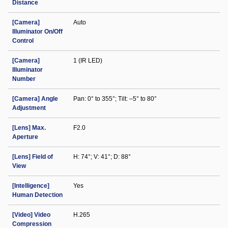
Distance
[Camera]
Auto
Illuminator On/Off
Control
[Camera]
1 (IR LED)
Illuminator
Number
[Camera] Angle
Pan: 0° to 355°; Tilt: –5° to 80°
Adjustment
[Lens] Max.
F2.0
Aperture
[Lens] Field of
H: 74°; V: 41°; D: 88°
View
[Intelligence]
Yes
Human Detection
[Video] Video
H.265
Compression