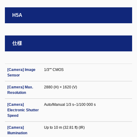
H5A
仕様
[Camera] Image
1/3"" CMOS
Sensor
[Camera] Max.
2880 (H) × 1620 (V)
Resolution
[Camera]
Auto/Manual 1/3 s–1/100 000 s
Electronic Shutter
Speed
[Camera]
Up to 10 m (32.81 ft) (IR)
Illumination