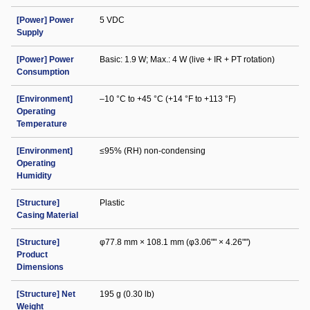
[Power] Power
5 VDC
Supply
[Power] Power
Basic: 1.9 W; Max.: 4 W (live + IR + PT rotation)
Consumption
[Environment]
–10 °C to +45 °C (+14 °F to +113 °F)
Operating
Temperature
[Environment]
≤95% (RH) non-condensing
Operating
Humidity
[Structure]
Plastic
Casing Material
[Structure]
φ77.8 mm × 108.1 mm (φ3.06"" × 4.26"")
Product
Dimensions
[Structure] Net
195 g (0.30 lb)
Weight