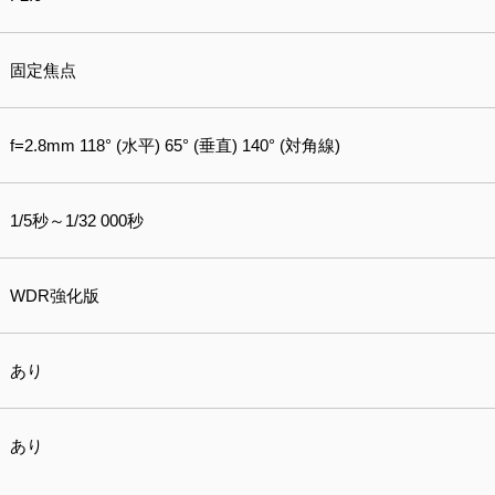
固定焦点
f=2.8mm 118° (水平) 65° (垂直) 140° (対角線)
1/5秒～1/32 000秒
WDR強化版
あり
あり