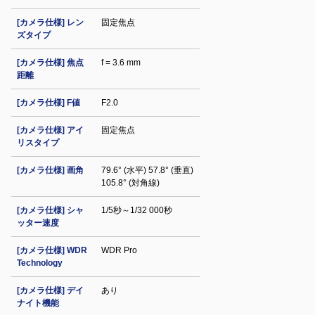
[カメラ仕様] レン
固定焦点
ズタイプ
[カメラ仕様] 焦点
f = 3.6 mm
距離
[カメラ仕様] F値
F2.0
[カメラ仕様] アイ
固定焦点
リスタイプ
[カメラ仕様] 画角
79.6° (水平) 57.8° (垂直)
105.8° (対角線)
[カメラ仕様] シャ
1/5秒～1/32 000秒
ッター速度
[カメラ仕様] WDR
WDR Pro
Technology
[カメラ仕様] デイ
あり
ナイト機能