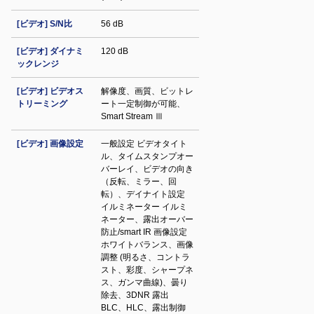
[ビデオ] S/N比
56 dB
[ビデオ] ダイナミ
120 dB
ックレンジ
[ビデオ] ビデオス
解像度、画質、ビットレ
トリーミング
ート一定制御が可能、
Smart Stream Ⅲ
[ビデオ] 画像設定
一般設定 ビデオタイト
ル、タイムスタンプオー
バーレイ、ビデオの向き
（反転、ミラー、回
転）、デイナイト設定
イルミネーター イルミ
ネーター、露出オーバー
防止/smart IR 画像設定
ホワイトバランス、画像
調整 (明るさ、コントラ
スト、彩度、シャープネ
ス、ガンマ曲線)、曇り
除去、3DNR 露出
BLC、HLC、露出制御