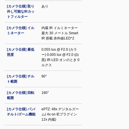
[カメラ仕様] 取り
あり
外し可能なIRカッ
トフィルター
[カメラ仕様] イル
内蔵 IR イルミネーター
ミネーター
最大 30 メートル Smart
IR 搭載 赤外線LED*2
[カメラ仕様] 最低
0.055 lux @ F2.0 (カラ
照度
ー) 0.005 lux @ F2.0 (白
黒) IR‐LED オンのとき 0
ルクス
[カメラ仕様] チル
90°
ト範囲
[カメラ仕様] 回転
180°
範囲
[カメラ仕様] パン/
ePTZ: 48x デジタルズー
チルト/ズーム機能
ム( 4x on IEプラグイン
12x 内蔵)