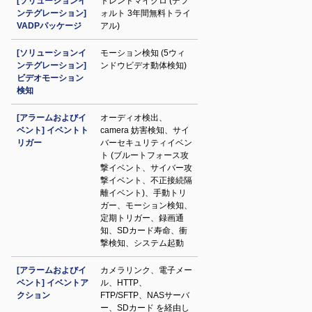
[ソリューションイ
トレンドマイクロ (デフ
ンテグレーション]
ォルト 3年間無料トライ
VADPパッケージ
アル)
[ソリューションイ
モーション検知 (5ウィ
ンテグレーション]
ンドウビデオ動体検知)
ビデオモーション
検知
[アラームおよびイ
オーディオ検出、
ベント] イベントト
camera 妨害検知、サイ
リガー
バーセキュリティイベン
ト (ブルートフォース攻
撃イベント、サイバー攻
撃イベント、不正接続隔
離イベント)、手動トリ
ガー、モーション検知、
定期トリガー、録画通
知、SDカード寿命、衝
撃検知、システム起動
[アラームおよびイ
カメラリンク、電子メー
ベント] イベントア
ル、HTTP、
クション
FTP/SFTP、NASサーバ
ー、SDカード を経由し