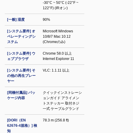
-30°C ~ 50°C (-22°F ~
122°F) (IRオン)
[一般] 湿度
90%
[システム要件] オ
Microsoft Windows
ペレーティングシ
10/8/7 Mac 10.12
ステム
(Chromeのみ)
[システム要件] ウ
Chrome 58.0 以上
ェブブラウザ
Internet Explorer 11
[システム要件] そ
VLC: 1.1.11 以上
の他の再生プレー
ヤー
[同梱付属品] パッ
クイックインストレーシ
ケージ内容
ョンガイド アライメン
トステッカー 取付ネジ
一式 ケーブルグランド
[DORI（EN
78.3 m (256.8 ft)
62676-4規格）] 検
知