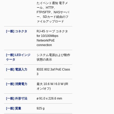
たイベント通知 電子メ
ール、HTTP、
FTP/SFTP、NASサーバ
ー、SDカード経由のフ
ァイルアップロード
[一般] コネクタ
RJ-45 ケーブ コネクタ
for 10/100Mbps
Network/PoE
connection
[一般] LEDインジ
システム電源および動作
ケータ
状態の表示
[一般] 電源入力
IEEE 802.3af PoE Class
3
[一般] 消費電力
最大 10.6 W / 6.0 W (IR
オン/オフ)
[一般] 外形寸法
ø 91.0 x 226.6 mm
[一般] 質量
925 g