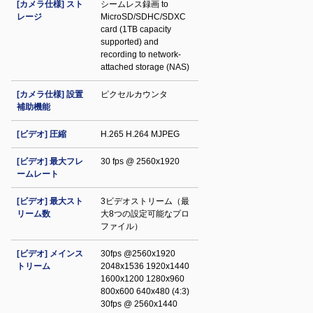
[カメラ仕様] スト
シームレス録画 to
レージ
MicroSD/SDHC/SDXC
card (1TB capacity
supported) and
recording to network-
attached storage (NAS)
[カメラ仕様] 設置
ピクセルカウンタ
補助機能
[ビデオ] 圧縮
H.265 H.264 MJPEG
[ビデオ] 最大フレ
30 fps @ 2560x1920
ームレート
[ビデオ] 最大スト
3ビデオストリーム（最
リーム数
大8つの設定可能なプロ
ファイル）
[ビデオ] メインス
30fps @2560x1920
トリーム
2048x1536 1920x1440
1600x1200 1280x960
800x600 640x480 (4:3)
30fps @ 2560x1440