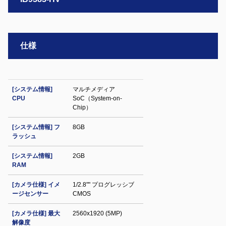
仕様
[システム情報]
マルチメディア
CPU
SoC（System-on-
Chip）
[システム情報] フ
8GB
ラッシュ
[システム情報]
2GB
RAM
[カメラ仕様] イメ
1/2.8"" プログレッシブ
ージセンサー
CMOS
[カメラ仕様] 最大
2560x1920 (5MP)
解像度