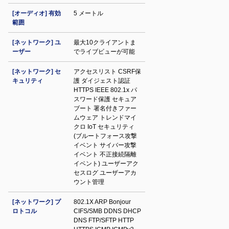
[オーディオ] 有効
5 メートル
範囲
[ネットワーク] ユ
最大10クライアントま
ーザー
でライブビューが可能
[ネットワーク] セ
アクセスリスト CSRF保
キュリティ
護 ダイジェスト認証
HTTPS IEEE 802.1x パ
スワード保護 セキュア
ブート 署名付きファー
ムウェア トレンドマイ
クロ IoT セキュリティ
(ブルートフォース攻撃
イベント サイバー攻撃
イベント 不正接続隔離
イベント) ユーザーアク
セスログ ユーザーアカ
ウント管理
[ネットワーク] プ
802.1X ARP Bonjour
ロトコル
CIFS/SMB DDNS DHCP
DNS FTP/SFTP HTTP