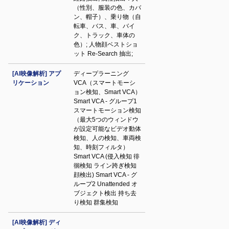
（性別、服装の色、カバ
ン、帽子）、乗り物（自
転車、バス、車、バイ
ク、トラック、車体の
色）; 人物顔ベストショ
ット Re-Search 抽出;
[AI映像解析] アプ
ディープラーニング
リケーション
VCA（スマートモーシ
ョン検知、Smart VCA）
Smart VCA - グループ1
スマートモーション検知
（最大5つのウィンドウ
が設定可能なビデオ動体
検知、人の検知、車両検
知、時刻フィルタ）
Smart VCA (侵入検知 徘
徊検知 ライン跨ぎ検知
顔検出) Smart VCA - グ
ループ2 Unattended オ
ブジェクト検出 持ち去
り検知 群集検知
[AI映像解析] ディ