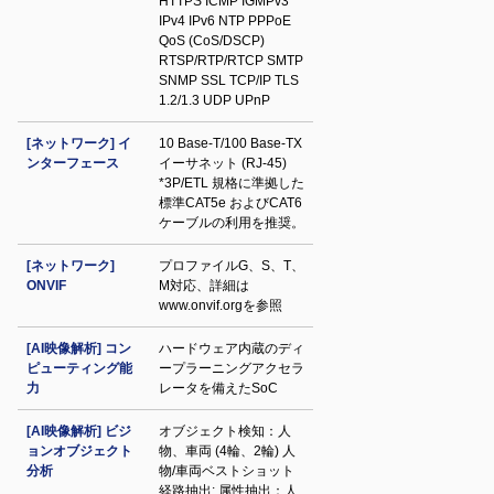
HTTPS ICMP IGMPv3
IPv4 IPv6 NTP PPPoE
QoS (CoS/DSCP)
RTSP/RTP/RTCP SMTP
SNMP SSL TCP/IP TLS
1.2/1.3 UDP UPnP
[ネットワーク] イ
10 Base-T/100 Base-TX
ンターフェース
イーサネット (RJ-45)
*3P/ETL 規格に準拠した
標準CAT5e およびCAT6
ケーブルの利用を推奨。
[ネットワーク]
プロファイルG、S、T、
ONVIF
M対応、詳細は
www.onvif.orgを参照
[AI映像解析] コン
ハードウェア内蔵のディ
ピューティング能
ープラーニングアクセラ
力
レータを備えたSoC
[AI映像解析] ビジ
オブジェクト検知：人
ョンオブジェクト
物、車両 (4輪、2輪) 人
分析
物/車両ベストショット
経路抽出; 属性抽出：人