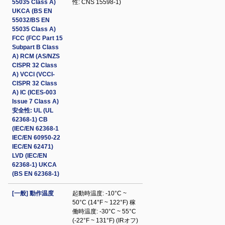
55035 Class A)
性: CNS 15598-1)
UKCA (BS EN
55032/BS EN
55035 Class A)
FCC (FCC Part 15
Subpart B Class
A) RCM (AS/NZS
CISPR 32 Class
A) VCCI (VCCI-
CISPR 32 Class
A) IC (ICES-003
Issue 7 Class A)
安全性: UL (UL
62368-1) CB
(IEC/EN 62368-1
IEC/EN 60950-22
IEC/EN 62471)
LVD (IEC/EN
62368-1) UKCA
(BS EN 62368-1)
[一般] 動作温度
起動時温度: -10°C ~
50°C (14°F ~ 122°F) 稼
働時温度: -30°C ~ 55°C
(-22°F ~ 131°F) (IRオフ)