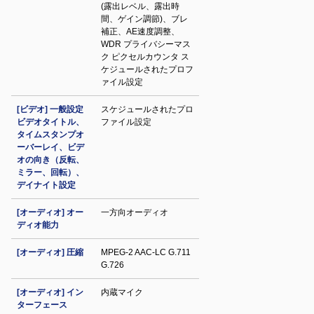
(露出レベル、露出時
間、ゲイン調節)、ブレ
補正、AE速度調整、
WDR プライバシーマス
ク ピクセルカウンタ ス
ケジュールされたプロフ
ァイル設定
[ビデオ] 一般設定
スケジュールされたプロ
ビデオタイトル、
ファイル設定
タイムスタンプオ
ーバーレイ、ビデ
オの向き（反転、
ミラー、回転）、
デイナイト設定
[オーディオ] オー
一方向オーディオ
ディオ能力
[オーディオ] 圧縮
MPEG-2 AAC-LC G.711
G.726
[オーディオ] イン
内蔵マイク
ターフェース