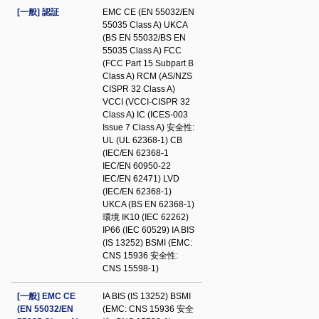
[一般] 認証
EMC CE (EN 55032/EN
55035 Class A) UKCA
(BS EN 55032/BS EN
55035 Class A) FCC
(FCC Part 15 Subpart B
Class A) RCM (AS/NZS
CISPR 32 Class A)
VCCI (VCCI-CISPR 32
Class A) IC (ICES-003
Issue 7 Class A) 安全性:
UL (UL 62368-1) CB
(IEC/EN 62368-1
IEC/EN 60950-22
IEC/EN 62471) LVD
(IEC/EN 62368-1)
UKCA (BS EN 62368-1)
環境 IK10 (IEC 62262)
IP66 (IEC 60529) IA BIS
(IS 13252) BSMI (EMC:
CNS 15936 安全性:
CNS 15598-1)
[一般] EMC CE
IA BIS (IS 13252) BSMI
(EN 55032/EN
(EMC: CNS 15936 安全