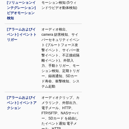
[ソリューションイ
モーション検知 (5ウィ
ンテグレーション]
ンドウビデオ動体検知)
ビデオモーション
検知
[アラームおよびイ
オーディオ検出、
ベント] イベントト
camera 妨害検知、サイ
リガー
バーセキュリティイベン
ト (ブルートフォース攻
撃イベント、サイバー攻
撃イベント、不正接続隔
離イベント)、外部入
力、手動トリガー、モー
ション検知、定期トリガ
ー、録画通知、SDカー
ド寿命、衝撃検知、シス
テム起動
[アラームおよびイ
オーディオクリップ、カ
ベント] イベントア
メラリンク、外部出力、
クション
電子メール、HTTP、
FTP/SFTP、NASサーバ
ー、SDカード を経由し
たイベント通知 電子メ
ール、HTTP、