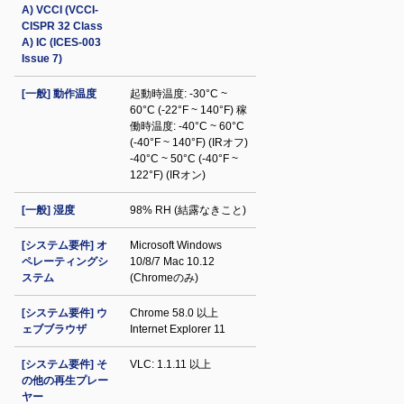
A) VCCI (VCCI-
CISPR 32 Class
A) IC (ICES-003
Issue 7)
[一般] 動作温度
起動時温度: -30°C ~
60°C (-22°F ~ 140°F) 稼
働時温度: -40°C ~ 60°C
(-40°F ~ 140°F) (IRオフ)
-40°C ~ 50°C (-40°F ~
122°F) (IRオン)
[一般] 湿度
98% RH (結露なきこと)
[システム要件] オ
Microsoft Windows
ペレーティングシ
10/8/7 Mac 10.12
ステム
(Chromeのみ)
[システム要件] ウ
Chrome 58.0 以上
ェブブラウザ
Internet Explorer 11
[システム要件] そ
VLC: 1.1.11 以上
の他の再生プレー
ヤー