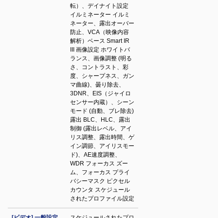
転）、デイナイト設定
イルミネーター イルミ
ネーター、露出オーバー
防止、VCA（映像内容
解析）ベース Smart IR
III 画像設定 ホワイトバ
ランス、画像調整 (明る
さ、コントラスト、彩
度、シャープネス、ガン
マ曲線)、曇り除去、
3DNR、EIS（ジャイロ
センサー内蔵）、シーン
モード (自動、ブレ除去)
露出 BLC、HLC、露出
制御 (露出レベル、アイ
リス調整、露出時間、ゲ
イン調節、アイリスモー
ド)、AE速度調整、
WDR フォーカス ズー
ム、フォーカス プライ
バシーマスク ピクセル
カウンタ スケジュール
されたプロファイル設定
[ビデオ] 一般設定
スケジュールされたプロ