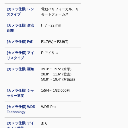
[カメラ仕様] レン
電動バリフォーカル、リ
ズタイプ
モートフォーカス
[カメラ仕様] 焦点
f= 7 ~ 22 mm
距離
[カメラ仕様] F値
F1.7(W) ~ F2.9(T)
[カメラ仕様] アイ
P-アイリス
リスタイプ
[カメラ仕様] 画角
39.3° ~ 15.5° (水平)
28.8° ~ 11.6° (垂直)
50.8° ~ 19.4° (対角線)
[カメラ仕様] シャ
1/5秒～1/32 000秒
ッター速度
[カメラ仕様] WDR
WDR Pro
Technology
[カメラ仕様] デイ
あり