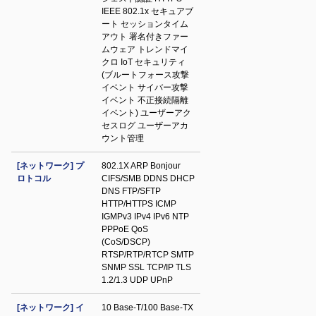
IEEE 802.1x セキュアブ
ート セッションタイム
アウト 署名付きファー
ムウェア トレンドマイ
クロ IoT セキュリティ
(ブルートフォース攻撃
イベント サイバー攻撃
イベント 不正接続隔離
イベント) ユーザーアク
セスログ ユーザーアカ
ウント管理
[ネットワーク] プ
802.1X ARP Bonjour
ロトコル
CIFS/SMB DDNS DHCP
DNS FTP/SFTP
HTTP/HTTPS ICMP
IGMPv3 IPv4 IPv6 NTP
PPPoE QoS
(CoS/DSCP)
RTSP/RTP/RTCP SMTP
SNMP SSL TCP/IP TLS
1.2/1.3 UDP UPnP
[ネットワーク] イ
10 Base-T/100 Base-TX