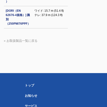
）
[DORI（EN
ワイド: 15.7 m (51.4 ft)
62676-4規格）] 識
テレ: 37.9 m (124.3 ft)
別
（250PM/76PPF）
« お取扱製品一覧に戻る
トップ
お知らせ
サービス