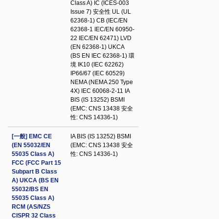
Class A) IC (ICES-003
Issue 7) 安全性 UL (UL
62368-1) CB (IEC/EN
62368-1 IEC/EN 60950-
22 IEC/EN 62471) LVD
(EN 62368-1) UKCA
(BS EN IEC 62368-1) 環
境 IK10 (IEC 62262)
IP66/67 (IEC 60529)
NEMA (NEMA 250 Type
4X) IEC 60068-2-11 IA
BIS (IS 13252) BSMI
(EMC: CNS 13438 安全
性: CNS 14336-1)
[一般] EMC CE
IA BIS (IS 13252) BSMI
(EN 55032/EN
(EMC: CNS 13438 安全
55035 Class A)
性: CNS 14336-1)
FCC (FCC Part 15
Subpart B Class
A) UKCA (BS EN
55032/BS EN
55035 Class A)
RCM (AS/NZS
CISPR 32 Class