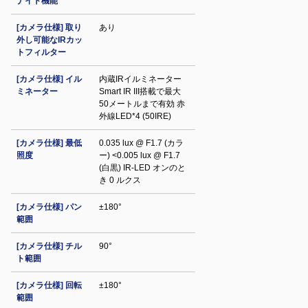
ナイト機能
[カメラ仕様] 取り
あり
外し可能なIRカッ
トフィルター
[カメラ仕様] イル
内蔵IRイルミネーター
ミネーター
Smart IR III搭載で最大
50メートルまで有効 赤
外線LED*4 (50IRE)
[カメラ仕様] 最低
0.035 lux @ F1.7 (カラ
照度
ー) <0.005 lux @ F1.7
(白黒) IR‐LED オンのと
き 0 ルクス
[カメラ仕様] パン
±180°
範囲
[カメラ仕様] チル
90°
ト範囲
[カメラ仕様] 回転
±180°
範囲