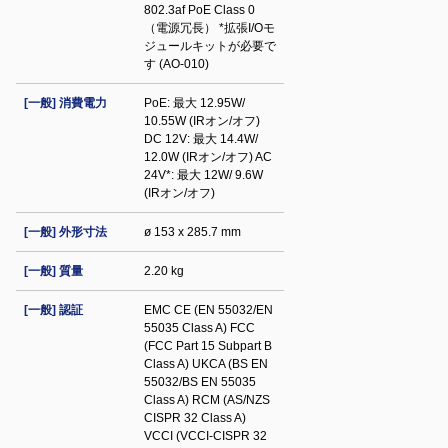
802.3af PoE Class 0
（電源冗長） *拡張I/Oモ
ジュールキットが必要で
す (AO-010)
[一般] 消費電力
PoE: 最大 12.95W/
10.55W (IRオン/オフ)
DC 12V: 最大 14.4W/
12.0W (IRオン/オフ) AC
24V*: 最大 12W/ 9.6W
(IRオン/オフ)
[一般] 外形寸法
ø 153 x 285.7 mm
[一般] 質量
2.20 kg
[一般] 認証
EMC CE (EN 55032/EN
55035 Class A) FCC
(FCC Part 15 Subpart B
Class A) UKCA (BS EN
55032/BS EN 55035
Class A) RCM (AS/NZS
CISPR 32 Class A)
VCCI (VCCI-CISPR 32