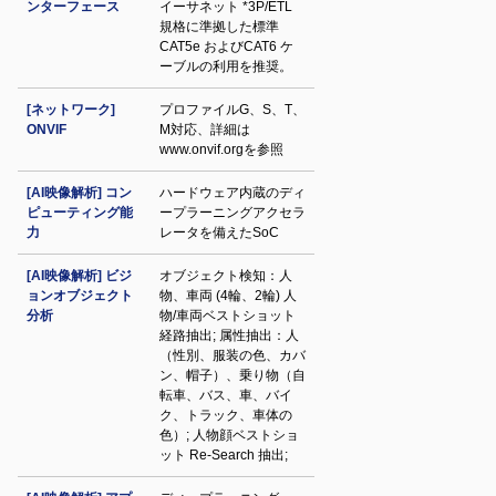
ンターフェース
イーサネット *3P/ETL
規格に準拠した標準
CAT5e およびCAT6 ケ
ーブルの利用を推奨。
[ネットワーク]
プロファイルG、S、T、
ONVIF
M対応、詳細は
www.onvif.orgを参照
[AI映像解析] コン
ハードウェア内蔵のディ
ピューティング能
ープラーニングアクセラ
力
レータを備えたSoC
[AI映像解析] ビジ
オブジェクト検知：人
ョンオブジェクト
物、車両 (4輪、2輪) 人
分析
物/車両ベストショット
経路抽出; 属性抽出：人
（性別、服装の色、カバ
ン、帽子）、乗り物（自
転車、バス、車、バイ
ク、トラック、車体の
色）; 人物顔ベストショ
ット Re-Search 抽出;