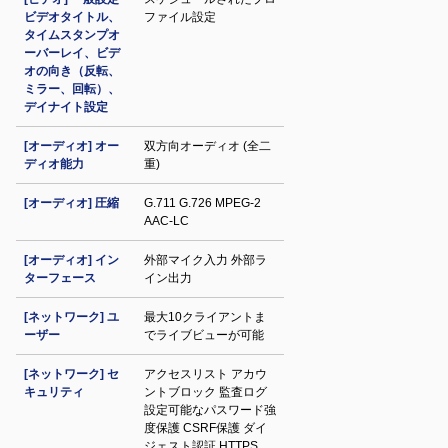
ビデオタイトル、
ファイル設定
タイムスタンプオ
ーバーレイ、ビデ
オの向き（反転、
ミラー、回転）、
デイナイト設定
[オーディオ] オー
双方向オーディオ (全二
ディオ能力
重)
[オーディオ] 圧縮
G.711 G.726 MPEG-2
AAC-LC
[オーディオ] イン
外部マイク入力 外部ラ
ターフェース
イン出力
[ネットワーク] ユ
最大10クライアントま
ーザー
でライブビューが可能
[ネットワーク] セ
アクセスリスト アカウ
キュリティ
ントブロック 監査ログ
設定可能なパスワード強
度保護 CSRF保護 ダイ
ジェスト認証 HTTPS