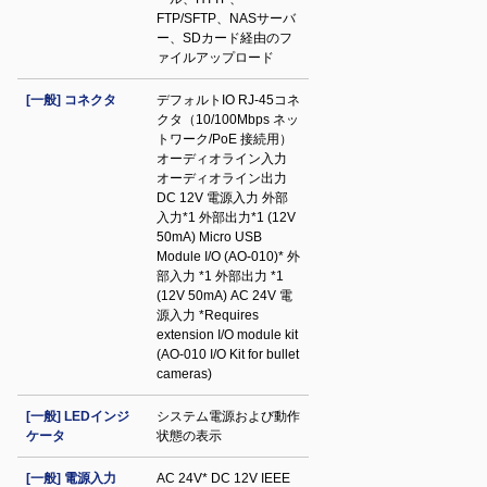
FTP/SFTP、NASサーバ
ー、SDカード経由のフ
ァイルアップロード
[一般] コネクタ
デフォルトIO RJ-45コネ
クタ（10/100Mbps ネッ
トワーク/PoE 接続用）
オーディオライン入力
オーディオライン出力
DC 12V 電源入力 外部
入力*1 外部出力*1 (12V
50mA) Micro USB
Module I/O (AO-010)* 外
部入力 *1 外部出力 *1
(12V 50mA) AC 24V 電
源入力 *Requires
extension I/O module kit
(AO-010 I/O Kit for bullet
cameras)
[一般] LEDインジ
システム電源および動作
ケータ
状態の表示
[一般] 電源入力
AC 24V* DC 12V IEEE