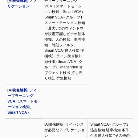
[AI映像解析] アプ
ディープラーニング
リケーション
VCA（スマートモーシ
ョン検知、Smart VCA）
Smart VCA - グループ1
スマートモーション検知
（最大5つのウィンドウ
が設定可能なビデオ動体
検知、人の検知、車両検
知、時刻フィルタ）
Smart VCA (侵入検知 徘
徊検知 ライン跨ぎ検知
顔検出) Smart VCA - グ
ループ2 Unattended オ
ブジェクト検出 持ち去
り検知 群集検知
[AI映像解析] ディ
ープラーニング
VCA（スマートモ
ーション検知、
Smart VCA）
[AI映像解析] ライセンス
Smart VCA - グループ3
が必要なアプリケーショ
逃走検知 駐車検知 条件
ン
付き侵入検知 *その他の