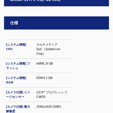
仕様
[システム情報]
マルチメディア
CPU
SoC（System-on-
Chip）
[システム情報] フ
eMMC 8 GB
ラッシュ
[システム情報]
DDR4 2 GB
RAM
[カメラ仕様] イメ
1/2.8"" プログレッシブ
ージセンサー
CMOS
[カメラ仕様] 最大
2560x1920 (5MP)
解像度