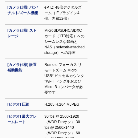
[カメラ仕様] パン/
ePTZ: 48倍デジタルズ
チルト/ズーム機能
ーム（IEプラグイン4
倍、内蔵12倍）
[カメラ仕様] スト
MicroSD/SDHC/SDXC
レージ
カード（1TB対応）への
シームレスな録画と
NAS（network-attached
storage）への録画
[カメラ仕様] 設置
Remote フォーカス リ
補助機能
モートズーム Micro
USB* ピクセルカウンタ
*Wi-Fi ドングルおよび
Micro Bコンバータが必
要です
[ビデオ] 圧縮
H.265 H.264 MJPEG
[ビデオ] 最大フレ
30 fps @ 2560x1920
ームレート
（WDR Proオン） 30
fps @ 2560x1440
（WDR Proオン） 60