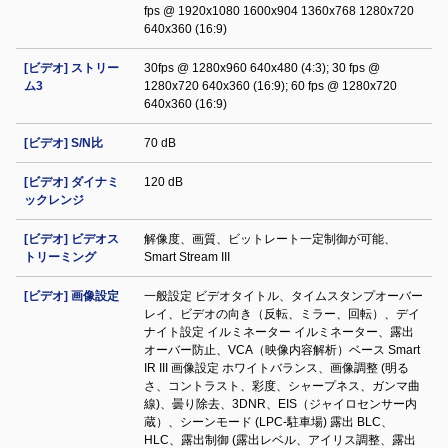
fps @ 1920x1080 1600x904 1360x768 1280x720
640x360 (16:9)
[ビデオ] ストリー
30fps @ 1280x960 640x480 (4:3); 30 fps @
ム3
1280x720 640x360 (16:9); 60 fps @ 1280x720
640x360 (16:9)
[ビデオ] S/N比
70 dB
[ビデオ] ダイナミ
120 dB
ックレンジ
[ビデオ] ビデオス
解像度、画質、ビットレート一定制御が可能、
トリーミング
Smart Stream III
[ビデオ] 画像設定
一般設定 ビデオタイトル、タイムスタンプオーバー
レイ、ビデオの向き（反転、ミラー、回転）、デイ
ナイト設定 イルミネーター イルミネーター、露出
オーバー防止、VCA（映像内容解析）ベース Smart
IR III 画像設定 ホワイトバランス、画像調整 (明る
さ、コントラスト、彩度、シャープネス、ガンマ曲
線)、曇り除去、3DNR、EIS（ジャイロセンサー内
蔵）、シーンモード (LPC-駐車場) 露出 BLC、
HLC、露出制御 (露出レベル、アイリス調整、露出