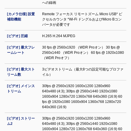
への録画
[カメラ仕様] 設置
Remote フォーカス リモートズーム Micro USB* ピ
補助機能
クセルカウンタ *Wi-Fi ドングルおよびMicro Bコン
バータが必要です
[ビデオ] 圧縮
H.265 H.264 MJPEG
[ビデオ] 最大フレ
30 fps @ 2560x1920 （WDR Proオン） 30 fps @
ームレート
2560x1440 （WDR Proオン） 60 fps @ 1920x1080
（WDR Proオフ）
[ビデオ] 最大スト
3ビデオストリーム（最大8つの設定可能なプロファ
リーム数
イル）
[ビデオ] メインス
30fps @ 2560x1920 1600x1200 1280x960
トリーム
640x480 (4:3); 30fps @ 2560x1440 1920x1080
1600x904 1280x720 1360x768 640x360 (16:9) 60
fps @ 1920x1080 1600x904 1360x768 1280x720
640x360 (16:9)
[ビデオ] ストリー
30fps @ 2560x1920 1600x1200 1280x960
ム2
640x480 (4:3); 30fps @ 2560x1440 1920x1080
1600x904 1280x720 1360x768 640x360 (16:9) 60