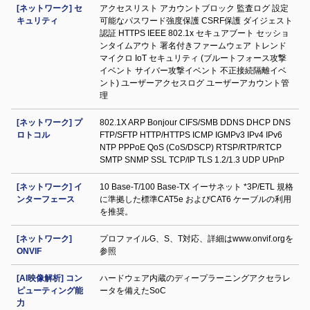
[ネットワーク] セ
アクセスリスト アカウントブロック 監査ログ 設定
キュリティ
可能なパスワード強度保護 CSRF保護 ダイジェスト
認証 HTTPS IEEE 802.1x セキュアブート セッショ
ンタイムアウト 署名付きファームウェア トレンド
マイクロ IoT セキュリティ (ブルートフォース攻撃
イベント サイバー攻撃イベント 不正接続隔離イベ
ント) ユーザーアクセスログ ユーザーアカウント管
理
[ネットワーク] プ
802.1X ARP Bonjour CIFS/SMB DDNS DHCP DNS
ロトコル
FTP/SFTP HTTP/HTTPS ICMP IGMPv3 IPv4 IPv6
NTP PPPoE QoS (CoS/DSCP) RTSP/RTP/RTCP
SMTP SNMP SSL TCP/IP TLS 1.2/1.3 UDP UPnP
[ネットワーク] イ
10 Base-T/100 Base-TX イーサネット *3P/ETL 規格
ンターフェース
に準拠した標準CAT5e およびCAT6 ケーブルの利用
を推奨。
[ネットワーク]
プロファイルG、S、T対応、詳細はwww.onvif.orgを
ONVIF
参照
[AI映像解析] コン
ハードウェア内蔵のディープラーニングアクセラレ
ピューティング能
ータを備えたSoC
力