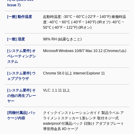
Issue 7)
[一般] 動作温度
起動時温度: -30°C ~ 60°C (-22°F ~ 140°F) 稼働時温
度: -40°C ~ 60°C (-40°F ~ 140°F) (IRオフ) -40°C ~
50°C (-40°F ~ 122°F) (IRオン)
[一般] 湿度
98% RH (結露なきこと)
[システム要件] オ
Microsoft Windows 10/8/7 Mac 10.12 (Chromeのみ)
ペレーティングシ
ステム
[システム要件] ウ
Chrome 58.0 以上 Internet Explorer 11
ェブブラウザ
[システム要件] そ
VLC: 1.1.11 以上
の他の再生プレー
ヤー
[同梱付属品] パッ
クイックインストレーションガイド 製品ラベル ア
ケージ内容
ライメントステッカー L形レンチ 取付ネジ一式
waterproof 付属品パック 日除け アダプタプレート
導管用金具 I/O ケーブ