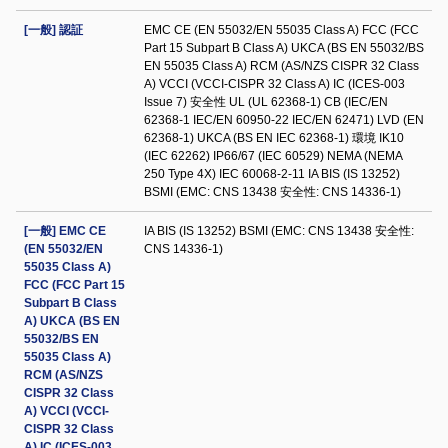
[一般] 認証
EMC CE (EN 55032/EN 55035 Class A) FCC (FCC
Part 15 Subpart B Class A) UKCA (BS EN 55032/BS
EN 55035 Class A) RCM (AS/NZS CISPR 32 Class
A) VCCI (VCCI-CISPR 32 Class A) IC (ICES-003
Issue 7) 安全性 UL (UL 62368-1) CB (IEC/EN
62368-1 IEC/EN 60950-22 IEC/EN 62471) LVD (EN
62368-1) UKCA (BS EN IEC 62368-1) 環境 IK10
(IEC 62262) IP66/67 (IEC 60529) NEMA (NEMA
250 Type 4X) IEC 60068-2-11 IA BIS (IS 13252)
BSMI (EMC: CNS 13438 安全性: CNS 14336-1)
[一般] EMC CE
IA BIS (IS 13252) BSMI (EMC: CNS 13438 安全性:
(EN 55032/EN
CNS 14336-1)
55035 Class A)
FCC (FCC Part 15
Subpart B Class
A) UKCA (BS EN
55032/BS EN
55035 Class A)
RCM (AS/NZS
CISPR 32 Class
A) VCCI (VCCI-
CISPR 32 Class
A) IC (ICES-003