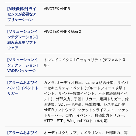
[AI映像解析] ライ
VIVOTEK ANPR
センスが必要なア
プリケーション
[ソリューションイ
VIVOTEK ANPR Gen 2
ンテグレーション]
組み込み型ソフト
ウェア
[ソリューションイ
トレンドマイクロ IoT セキュリティ (デフォルト 3
ンテグレーション]
年)
VADPパッケージ
[アラームおよびイ
カメラ: オーディオ検出、camera 妨害検知、サイバ
ベント] イベントト
ーセキュリティイベント (ブルートフォース攻撃イ
リガー
ベント、サイバー攻撃イベント、不正接続隔離イベ
ント)、外部入力、手動トリガー、定期トリガー、録
画通知、SDカード寿命、衝撃検知、システム起動
ANPRソフトウェア: ソケットクライアント、ソケッ
トサーバー、ONVIFイベント、数値出力トリガー、
HTTP、FTP、Wiegandプロトコル対応
[アラームおよびイ
オーディオクリップ、カメラリンク、外部出力、電