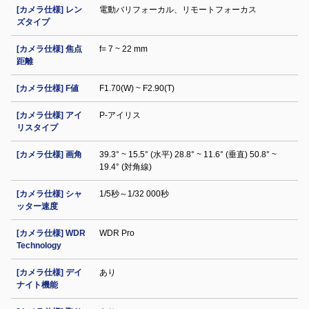
[カメラ仕様] レン
電動バリフォーカル、リモートフォーカス
ズタイプ
[カメラ仕様] 焦点
f= 7 ~ 22 mm
距離
[カメラ仕様] F値
F1.70(W) ~ F2.90(T)
[カメラ仕様] アイ
P-アイリス
リスタイプ
[カメラ仕様] 画角
39.3° ~ 15.5° (水平) 28.8° ~ 11.6° (垂直) 50.8° ~
19.4° (対角線)
[カメラ仕様] シャ
1/5秒～1/32 000秒
ッター速度
[カメラ仕様] WDR
WDR Pro
Technology
[カメラ仕様] デイ
あり
ナイト機能