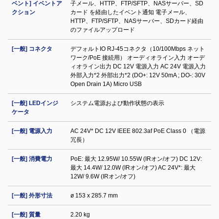
ベント] イベントア
子メール、HTTP、FTP/SFTP、NASサーバー、SD
クション
カード を経由したイベント通知 電子メール、
HTTP、FTP/SFTP、NASサーバー、SDカード経由
のファイルアップロード
[一般] コネクタ
デフォルトIO RJ-45コネクタ（10/100Mbps ネット
ワーク/PoE 接続用） オーディオライン入力 オーデ
ィオライン出力 DC 12V 電源入力 AC 24V 電源入力
外部入力*2 外部出力*2 (DO+: 12V 50mA ; DO-: 30V
Open Drain 1A) Micro USB
[一般] LEDインジ
システム電源および動作状態の表示
ケータ
[一般] 電源入力
AC 24V* DC 12V IEEE 802.3af PoE Class 0 （電源
冗長）
[一般] 消費電力
PoE: 最大 12.95W/ 10.55W (IRオン/オフ) DC 12V:
最大 14.4W/ 12.0W (IRオン/オフ) AC 24V*: 最大
12W/ 9.6W (IRオン/オフ)
[一般] 外形寸法
ø 153 x 285.7 mm
[一般] 質量
2.20 kg