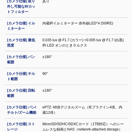
[カメラ仕様] 取り
あり
外し可能なIRカッ
トフィルター
[カメラ仕様] イル
内蔵IRイルミネーター 赤外線LED*4 (50IRE)
ミネーター
[カメラ仕様] 最低
0.035 lux @ F1.7 (カラー) <0.005 lux @ F1.7 (白黒)
照度
IR‐LED オンのとき 0 ルクス
[カメラ仕様] パン
±180°
範囲
[カメラ仕様] チル
90°
ト範囲
[カメラ仕様] 回転
±180°
範囲
[カメラ仕様] パン/
ePTZ: 48倍デジタルズーム（IEプラグイン4倍、内
チルト/ズーム機能
蔵12倍）
[カメラ仕様] スト
MicroSD/SDHC/SDXCカード（1TB対応）へのシー
レージ
ムレスな録画とNAS（network-attached storage）