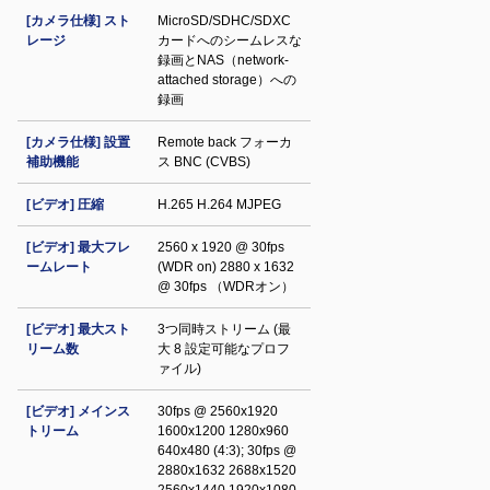
[カメラ仕様] スト
MicroSD/SDHC/SDXC
レージ
カードへのシームレスな
録画とNAS（network-
attached storage）への
録画
[カメラ仕様] 設置
Remote back フォーカ
補助機能
ス BNC (CVBS)
[ビデオ] 圧縮
H.265 H.264 MJPEG
[ビデオ] 最大フレ
2560 x 1920 @ 30fps
ームレート
(WDR on) 2880 x 1632
@ 30fps （WDRオン）
[ビデオ] 最大スト
3つ同時ストリーム (最
リーム数
大 8 設定可能なプロフ
ァイル)
[ビデオ] メインス
30fps @ 2560x1920
トリーム
1600x1200 1280x960
640x480 (4:3); 30fps @
2880x1632 2688x1520