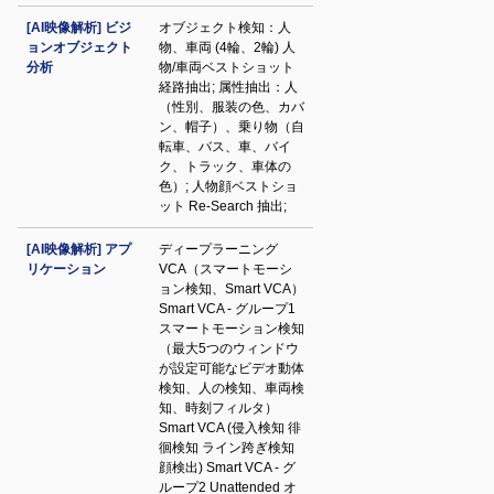
[AI映像解析] ビジ
オブジェクト検知：人
ョンオブジェクト
物、車両 (4輪、2輪) 人
分析
物/車両ベストショット
経路抽出; 属性抽出：人
（性別、服装の色、カバ
ン、帽子）、乗り物（自
転車、バス、車、バイ
ク、トラック、車体の
色）; 人物顔ベストショ
ット Re-Search 抽出;
[AI映像解析] アプ
ディープラーニング
リケーション
VCA（スマートモーシ
ョン検知、Smart VCA）
Smart VCA - グループ1
スマートモーション検知
（最大5つのウィンドウ
が設定可能なビデオ動体
検知、人の検知、車両検
知、時刻フィルタ）
Smart VCA (侵入検知 徘
徊検知 ライン跨ぎ検知
顔検出) Smart VCA - グ
ループ2 Unattended オ