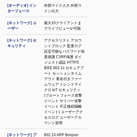
[オーディオ] イン
外部マイク入力 外部ラ
ターフェース
イン出力
[ネットワーク] ユ
最大10クライアントま
ーザー
でライブビューが可能
[ネットワーク] セ
アクセスリスト アカウ
キュリティ
ントブロック 監査ログ
設定可能なパスワード強
度保護 CSRF保護 ダイ
ジェスト認証 HTTPS
IEEE 802.1x セキュアブ
ート セッションタイム
アウト 署名付きファー
ムウェア トレンドマイ
クロ IoT セキュリティ
(ブルートフォース攻撃
イベント サイバー攻撃
イベント 不正接続隔離
イベント) ユーザーアク
セスログ ユーザーアカ
ウント管理
[ネットワーク] プ
802.1X ARP Bonjour