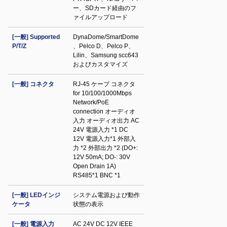
ー、SDカード経由のフ
ァイルアップロード
[一般] Supported
DynaDome/SmartDome
P/T/Z
、Pelco D、Pelco P、
Lilin、Samsung scc643
およびカスタマイズ
[一般] コネクタ
RJ-45 ケーブ コネクタ
for 10/100/1000Mbps
Network/PoE
connection オーディオ
入力 オーディオ出力 AC
24V 電源入力 *1 DC
12V 電源入力*1 外部入
力 *2 外部出力 *2 (DO+:
12V 50mA; DO-: 30V
Open Drain 1A)
RS485*1 BNC *1
[一般] LEDインジ
システム電源および動作
ケータ
状態の表示
[一般] 電源入力
AC 24V DC 12V IEEE