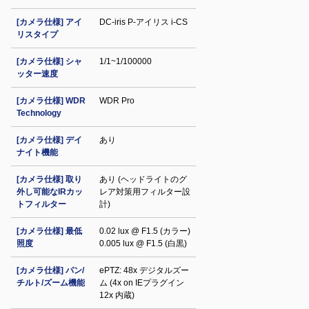
[カメラ仕様] アイ
DC-iris P-アイリス i-CS
リスタイプ
[カメラ仕様] シャ
1/1~1/100000
ッター速度
[カメラ仕様] WDR
WDR Pro
Technology
[カメラ仕様] デイ
あり
ナイト機能
[カメラ仕様] 取り
あり (ヘッドライトのグ
外し可能なIRカッ
レア対策用フィルター設
トフィルター
計)
[カメラ仕様] 最低
0.02 lux @ F1.5 (カラー)
照度
0.005 lux @ F1.5 (白黒)
[カメラ仕様] パン/
ePTZ: 48x デジタルズー
チルト/ズーム機能
ム (4x on IEプラグイン
12x 内蔵)