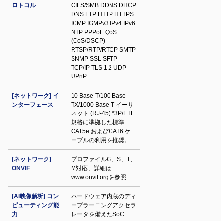
ロトコル
CIFS/SMB DDNS DHCP
DNS FTP HTTP HTTPS
ICMP IGMPv3 IPv4 IPv6
NTP PPPoE QoS
(CoS/DSCP)
RTSP/RTP/RTCP SMTP
SNMP SSL SFTP
TCP/IP TLS 1.2 UDP
UPnP
[ネットワーク] イ
10 Base-T/100 Base-
ンターフェース
TX/1000 Base-T イーサ
ネット (RJ-45) *3P/ETL
規格に準拠した標準
CAT5e およびCAT6 ケ
ーブルの利用を推奨。
[ネットワーク]
プロファイルG、S、T、
ONVIF
M対応、詳細は
www.onvif.orgを参照
[AI映像解析] コン
ハードウェア内蔵のディ
ピューティング能
ープラーニングアクセラ
力
レータを備えたSoC