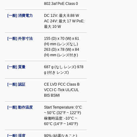
802.3af PoE Class 0
[一般] 消費電力
DC 12V: 最大 8.88 W
AC 24V: 最大 17 W PoE:
最大 10 W
[一般] 外形寸法
155 (D) x 70 (W) x 61
(H) mm (レンズなし)
263 (D) x 78 (W) x 84
(H) mm (レンズ付き)
[一般] 質量
687 g (なし レンズ) 978
g (付き レンズ)
[一般] 認証
CE LVD FCC Class B
VCCI C-Tick UL/CUL
BIS BSMI
[一般] 動作温度
Start Temperature: 0°C
~ 50°C (32°F ~ 122°F)
稼働時温度: -10°C ~
60°C (14°F ~ 140°F)
[一般] 湿度
90% (結露なきこと)