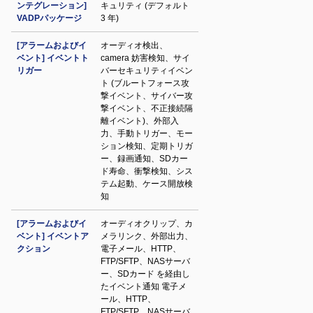
ンテグレーション]
キュリティ (デフォルト
VADPパッケージ
3 年)
[アラームおよびイ
オーディオ検出、
ベント] イベントト
camera 妨害検知、サイ
リガー
バーセキュリティイベン
ト (ブルートフォース攻
撃イベント、サイバー攻
撃イベント、不正接続隔
離イベント)、外部入
力、手動トリガー、モー
ション検知、定期トリガ
ー、録画通知、SDカー
ド寿命、衝撃検知、シス
テム起動、ケース開放検
知
[アラームおよびイ
オーディオクリップ、カ
ベント] イベントア
メラリンク、外部出力、
クション
電子メール、HTTP、
FTP/SFTP、NASサーバ
ー、SDカード を経由し
たイベント通知 電子メ
ール、HTTP、
FTP/SFTP、NASサーバ