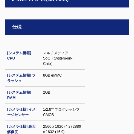
仕様
[システム情報]
マルチメディア
CPU
SoC（System-on-
Chip）
[システム情報] フ
8GB eMMC
ラッシュ
[システム情報]
2GB
RAM
[カメラ仕様] イメ
1/2.8"" プログレッシブ
ージセンサー
CMOS
[カメラ仕様] 最大
2560 x 1920 (4:3) 2880
解像度
x 1632 (16:9)