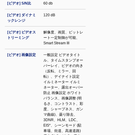
[ビデオ] S/N比
60 db
[ビデオ] ダイナミ
120 dB
ックレンジ
[ビデオ] ビデオス
解像度、画質、ビットレ
トリーミング
ート一定制御が可能、
Smart Stream III
[ビデオ] 画像設定
一般設定 ビデオタイト
ル、タイムスタンプオー
バーレイ、ビデオの向き
（反転、ミラー、回
転）、デイナイト設定
イルミネーター イルミ
ネーター、露出オーバー
防止 画像設定 ホワイト
バランス、画像調整 (明
るさ、コントラスト、彩
度、シャープネス、ガン
マ曲線)、曇り除去、
3DNR、HLM、LDC、
EIS*、シーンモード (駐
車場、街道、高速道路)