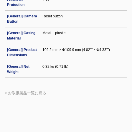
Protection
[General] Camera
Reset button
Button
[General] Casing
Metal + plastic
Material
[General] Product
102.2 mm × Φ109.9 mm (4.02"" × Φ4.33"")
Dimensions
[General] Net
0.32 kg (0.71 lb)
Weight
« お取扱製品一覧に戻る