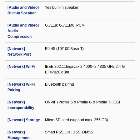
[Audio and Video]
Yes built-in speaker
Built-in Speaker
[Audio and Video]
G.711a; G.711Mu; PCM
Audio
Compression
[Network]
RJ-45 (10/100 Base-T)
Network Port
[Network] Wi-Fi
IEEE 802.11b/g/n/ax 2.4000–2.4835 GHz 2.4 G
EIRP≤20 dBm
[Network] Wi-Fi
Bluetooth pairing
Pairing
[Network]
ONVIF (Profile S & Profile G & Profile T); CGI
Interoperability
[Network] Storage
Micro SD card (support max. 256 GB)
[Network]
Smart PSS Lite; DSS; DMSS
Management