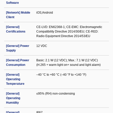
Software
[Network] Mobile
iOS;Android
Client
[General]
CE-LVD: EN62368-1; CE-EMC: Electromagnetic
Certifications
Compatibility Directive 2014/30/EU; CE-RED:
Radio Equipment Directive 2014/53/EU
[General] Power
12 VDC
Supply
[General] Power
Basic: 2.1 W (12 VDC); Max.: 7.1 W (12 VDC)
Consumption
(H.265 + warm light on+ sound and light alarm)
[General]
–40 °C to +60 °C (–40 °F to +140 °F)
Operating
Temperature
[General]
≤95% (RH) non-condensing
Operating
Humidity
[General]
IP67