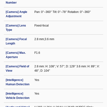
Number
[Camera] Angle
Pan: 0°–360° Tilt: 0°–78° Rotation: 0°–360°
Adjustment
[Camera] Lens
Fixed-focal
Type
[Camera] Focal
2.8 mm;3.6 mm
Length
[Camera] Max.
F1.6
Aperture
[Camera] Field of
2.8 mm: H: 108°; V: 57°; D: 129° 3.6 mm: H: 89°; V:
View
48°; D: 104°
[Intelligence]
Yes
Human Detection
[Intelligence]
Yes
Vehicle Detection