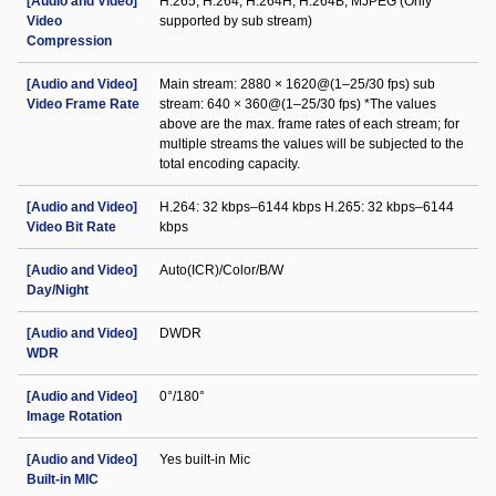
[Audio and Video]
H.265; H.264; H.264H; H.264B; MJPEG (Only
Video
supported by sub stream)
Compression
[Audio and Video]
Main stream: 2880 × 1620@(1–25/30 fps) sub
Video Frame Rate
stream: 640 × 360@(1–25/30 fps) *The values
above are the max. frame rates of each stream; for
multiple streams the values will be subjected to the
total encoding capacity.
[Audio and Video]
H.264: 32 kbps–6144 kbps H.265: 32 kbps–6144
Video Bit Rate
kbps
[Audio and Video]
Auto(ICR)/Color/B/W
Day/Night
[Audio and Video]
DWDR
WDR
[Audio and Video]
0°/180°
Image Rotation
[Audio and Video]
Yes built-in Mic
Built-in MIC