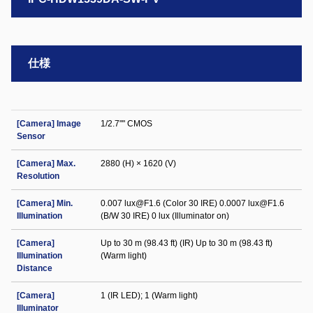
仕様
[Camera] Image
1/2.7"" CMOS
Sensor
[Camera] Max.
2880 (H) × 1620 (V)
Resolution
[Camera] Min.
0.007 lux@F1.6 (Color 30 IRE) 0.0007 lux@F1.6
Illumination
(B/W 30 IRE) 0 lux (Illuminator on)
[Camera]
Up to 30 m (98.43 ft) (IR) Up to 30 m (98.43 ft)
Illumination
(Warm light)
Distance
[Camera]
1 (IR LED); 1 (Warm light)
Illuminator