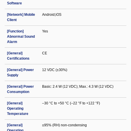
Software
[Network] Mobile
Android;iOS
Client
[Function]
Yes
Abnormal Sound
Alarm
[General]
CE
Certifications
[General] Power
12 VDC (±30%)
Supply
[General] Power
Basic: 2.4 W (12 VDC); Max.: 4.3 W (12 VDC)
Consumption
[General]
–30 °C to +50 °C (–22 °F to +122 °F)
Operating
Temperature
[General]
≤95% (RH) non-condensing
Operating