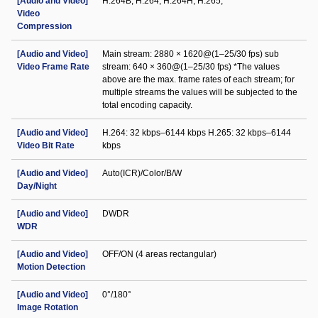
[Audio and Video]
H.264B; H.264; H.264H; H.265;
Video
Compression
[Audio and Video]
Main stream: 2880 × 1620@(1–25/30 fps) sub
Video Frame Rate
stream: 640 × 360@(1–25/30 fps) *The values
above are the max. frame rates of each stream; for
multiple streams the values will be subjected to the
total encoding capacity.
[Audio and Video]
H.264: 32 kbps–6144 kbps H.265: 32 kbps–6144
Video Bit Rate
kbps
[Audio and Video]
Auto(ICR)/Color/B/W
Day/Night
[Audio and Video]
DWDR
WDR
[Audio and Video]
OFF/ON (4 areas rectangular)
Motion Detection
[Audio and Video]
0°/180°
Image Rotation