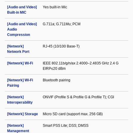
[Audio and Video]
Yes built-in Mic
Built-in MIC
[Audio and Video]
G.711a; G.711Mu; PCM
Audio
Compression
[Network]
RJ-45 (10/100 Base-T)
Network Port
[Network] Wi-Fi
IEEE 802.11b/g/n/ax 2.4000–2.4835 GHz 2.4 G
EIRP≤20 dBm
[Network] Wi-Fi
Bluetooth pairing
Pairing
[Network]
ONVIF (Profile S & Profile G & Profile T); CGI
Interoperability
[Network] Storage
Micro SD card (support max. 256 GB)
[Network]
Smart PSS Lite; DSS; DMSS
Management