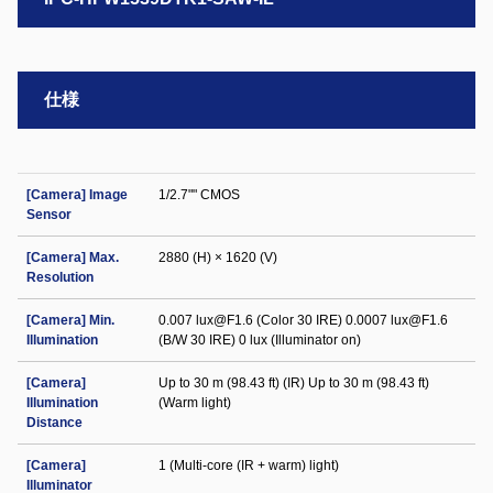
仕様
[Camera] Image
1/2.7"" CMOS
Sensor
[Camera] Max.
2880 (H) × 1620 (V)
Resolution
[Camera] Min.
0.007 lux@F1.6 (Color 30 IRE) 0.0007 lux@F1.6
Illumination
(B/W 30 IRE) 0 lux (Illuminator on)
[Camera]
Up to 30 m (98.43 ft) (IR) Up to 30 m (98.43 ft)
Illumination
(Warm light)
Distance
[Camera]
1 (Multi-core (IR + warm) light)
Illuminator