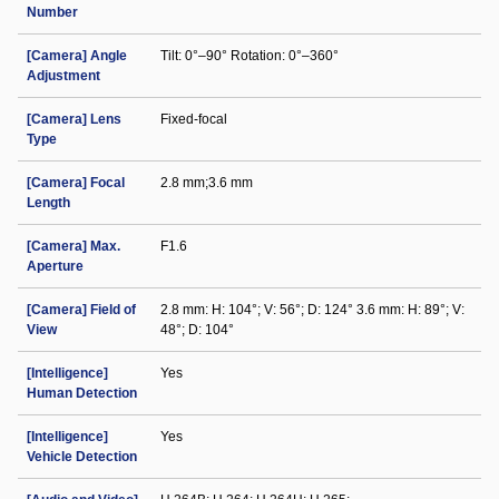
Number
[Camera] Angle
Tilt: 0°–90° Rotation: 0°–360°
Adjustment
[Camera] Lens
Fixed-focal
Type
[Camera] Focal
2.8 mm;3.6 mm
Length
[Camera] Max.
F1.6
Aperture
[Camera] Field of
2.8 mm: H: 104°; V: 56°; D: 124° 3.6 mm: H: 89°; V:
View
48°; D: 104°
[Intelligence]
Yes
Human Detection
[Intelligence]
Yes
Vehicle Detection