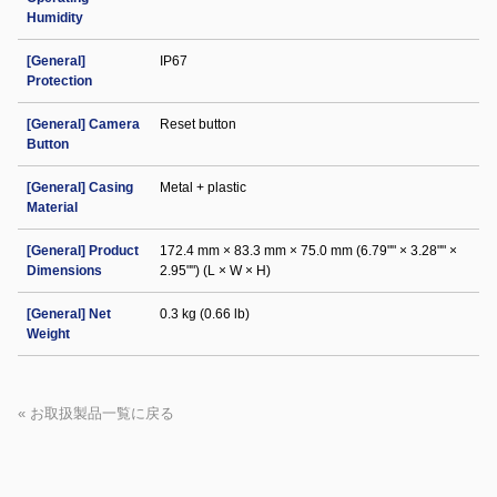
Humidity
[General]
IP67
Protection
[General] Camera
Reset button
Button
[General] Casing
Metal + plastic
Material
[General] Product
172.4 mm × 83.3 mm × 75.0 mm (6.79"" × 3.28"" ×
Dimensions
2.95"") (L × W × H)
[General] Net
0.3 kg (0.66 lb)
Weight
« お取扱製品一覧に戻る