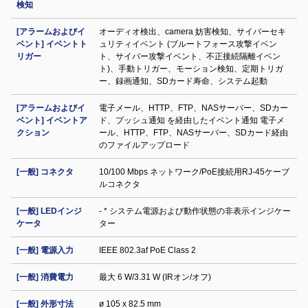
検知
[アラームおよびイ
オーディオ検出、camera 妨害検知、サイバーセキ
ベント] イベントト
ュリティイベント (ブルートフォース攻撃イベン
リガー
ト、サイバー攻撃イベント、不正接続隔離イベン
ト)、手動トリガー、モーション検知、定期トリガ
ー、録画通知、SDカード寿命、システム起動
[アラームおよびイ
電子メール、HTTP、FTP、NASサーバー、SDカー
ベント] イベントア
ド、プッシュ通知 を経由したイベント通知 電子メ
クション
ール、HTTP、FTP、NASサーバー、SDカード経由
のファイルアップロード
[一般] コネクタ
10/100 Mbps ネットワーク/PoE接続用RJ-45ケーブ
ルコネクタ
[一般] LEDインジ
- * システム電源および動作状態の非表示インジケー
ケータ
ター
[一般] 電源入力
IEEE 802.3af PoE Class 2
[一般] 消費電力
最大 6 W/3.31 W (IRオン/オフ)
[一般] 外形寸法
ø 105 x 82.5 mm