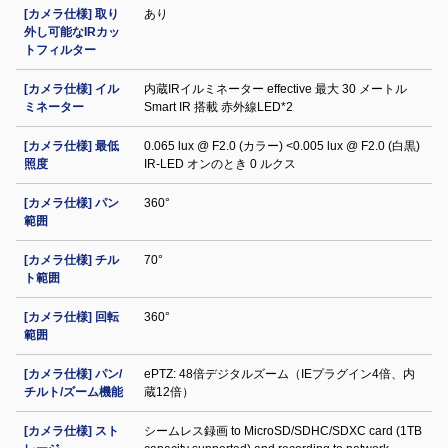
[カメラ仕様] 取り
あり
外し可能なIRカッ
トフィルター
[カメラ仕様] イル
内蔵IRイルミネーター effective 最大 30 メートル
ミネーター
Smart IR 搭載 赤外線LED*2
[カメラ仕様] 最低
0.065 lux @ F2.0 (カラー) <0.005 lux @ F2.0 (白黒)
照度
IR‐LED オンのとき 0 ルクス
[カメラ仕様] パン
360°
範囲
[カメラ仕様] チル
70°
ト範囲
[カメラ仕様] 回転
360°
範囲
[カメラ仕様] パン/
ePTZ: 48倍デジタルズーム（IEプラグイン4倍、内
チルト/ズーム機能
蔵12倍）
[カメラ仕様] スト
シームレス録画 to MicroSD/SDHC/SDXC card (1TB