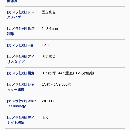
解像度
[カメラ仕様] レン
固定焦点
ズタイプ
[カメラ仕様] 焦点
f = 3.6 mm
距離
[カメラ仕様] F値
F2.0
[カメラ仕様] アイ
固定焦点
リスタイプ
[カメラ仕様] 画角
81° (水平) 44° (垂直) 95° (対角線)
[カメラ仕様] シャ
1/5秒～1/32 000秒
ッター速度
[カメラ仕様] WDR
WDR Pro
Technology
[カメラ仕様] デイ
あり
ナイト機能