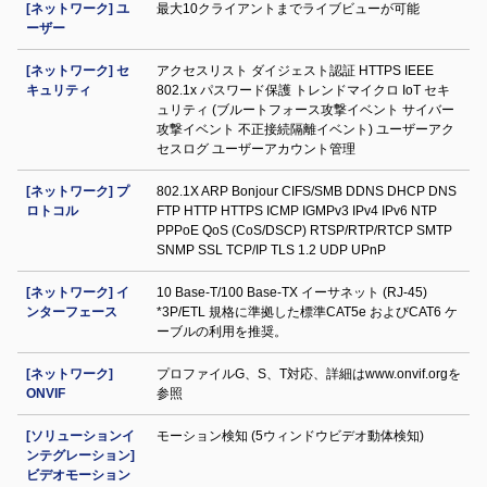
[ネットワーク] ユ
最大10クライアントまでライブビューが可能
ーザー
[ネットワーク] セ
アクセスリスト ダイジェスト認証 HTTPS IEEE
キュリティ
802.1x パスワード保護 トレンドマイクロ IoT セキ
ュリティ (ブルートフォース攻撃イベント サイバー
攻撃イベント 不正接続隔離イベント) ユーザーアク
セスログ ユーザーアカウント管理
[ネットワーク] プ
802.1X ARP Bonjour CIFS/SMB DDNS DHCP DNS
ロトコル
FTP HTTP HTTPS ICMP IGMPv3 IPv4 IPv6 NTP
PPPoE QoS (CoS/DSCP) RTSP/RTP/RTCP SMTP
SNMP SSL TCP/IP TLS 1.2 UDP UPnP
[ネットワーク] イ
10 Base-T/100 Base-TX イーサネット (RJ-45)
ンターフェース
*3P/ETL 規格に準拠した標準CAT5e およびCAT6 ケ
ーブルの利用を推奨。
[ネットワーク]
プロファイルG、S、T対応、詳細はwww.onvif.orgを
ONVIF
参照
[ソリューションイ
モーション検知 (5ウィンドウビデオ動体検知)
ンテグレーション]
ビデオモーション