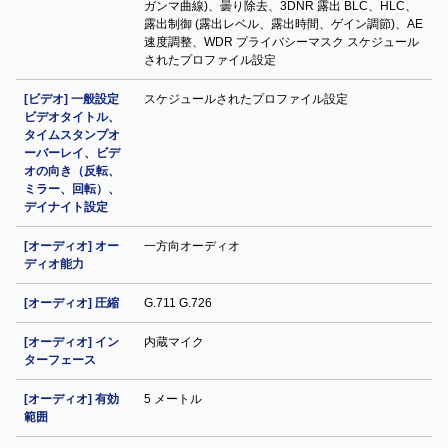
ガンマ曲線)、曇り除去、3DNR 露出 BLC、HLC、
露出制御 (露出レベル、露出時間、ゲイン調節)、AE
速度調整、WDR プライバシーマスク スケジュール
されたプロファイル設定
[ビデオ] 一般設定
スケジュールされたプロファイル設定
ビデオタイトル、
タイムスタンプオ
ーバーレイ、ビデ
オの向き（反転、
ミラー、回転）、
デイナイト設定
[オーディオ] オー
一方向オーディオ
ディオ能力
[オーディオ] 圧縮
G.711 G.726
[オーディオ] イン
内蔵マイク
ターフェース
[オーディオ] 有効
5 メートル
範囲