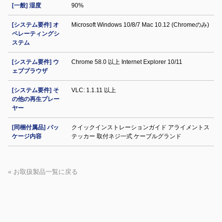
[一般] 湿度
90%
[システム要件] オ
Microsoft Windows 10/8/7 Mac 10.12 (Chromeのみ)
ペレーティングシ
ステム
[システム要件] ウ
Chrome 58.0 以上 Internet Explorer 10/11
ェブブラウザ
[システム要件] そ
VLC: 1.1.11 以上
の他の再生プレー
ヤー
[同梱付属品] パッ
クイックインストレーションガイド アライメントス
ケージ内容
テッカー 取付ネジ一式 ケーブルグランド
« お取扱製品一覧に戻る