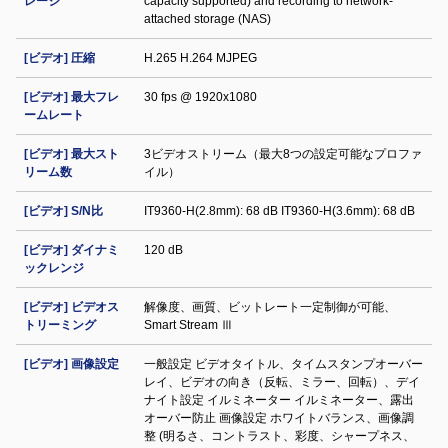
レージ
capacity supported) and recording to network-
attached storage (NAS)
[ビデオ] 圧縮
H.265 H.264 MJPEG
[ビデオ] 最大フレ
30 fps @ 1920x1080
ームレート
[ビデオ] 最大スト
3ビデオストリーム（最大8つの設定可能なプロファ
リーム数
イル）
[ビデオ] S/N比
IT9360-H(2.8mm): 68 dB IT9360-H(3.6mm): 68 dB
[ビデオ] ダイナミ
120 dB
ックレンジ
[ビデオ] ビデオス
解像度、画質、ビットレート一定制御が可能、
トリーミング
Smart Stream Ⅲ
[ビデオ] 画像設定
一般設定 ビデオタイトル、タイムスタンプオーバー
レイ、ビデオの向き（反転、ミラー、回転）、デイ
ナイト設定 イルミネーター イルミネーター、露出
オーバー防止 画像設定 ホワイトバランス、画像調
整 (明るさ、コントラスト、彩度、シャープネス、