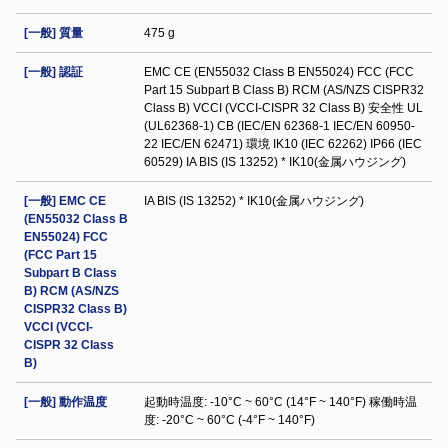
[一般] 質量
475 g
[一般] 認証
EMC CE (EN55032 Class B EN55024) FCC (FCC
Part 15 Subpart B Class B) RCM (AS/NZS CISPR32
Class B) VCCI (VCCI-CISPR 32 Class B) 安全性 UL
(UL62368-1) CB (IEC/EN 62368-1 IEC/EN 60950-
22 IEC/EN 62471) 環境 IK10 (IEC 62262) IP66 (IEC
60529) IA BIS (IS 13252) * IK10(金属ハウジング)
[一般] EMC CE
IA BIS (IS 13252) * IK10(金属ハウジング)
(EN55032 Class B
EN55024) FCC
(FCC Part 15
Subpart B Class
B) RCM (AS/NZS
CISPR32 Class B)
VCCI (VCCI-
CISPR 32 Class
B)
[一般] 動作温度
起動時温度: -10°C ~ 60°C (14°F ~ 140°F) 稼働時温
度: -20°C ~ 60°C (-4°F ~ 140°F)