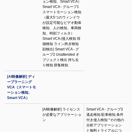
ョン検知、Smart VCA）
Smart VCA - グループ1
スマートモーション検知
（最大5つのウィンドウ
が設定可能なビデオ動体
検知、人の検知、車両検
知、時刻フィルタ）
Smart VCA (侵入検知 徘
徊検知 ライン跨ぎ検知
顔検出) Smart VCA - グ
ループ2 Unattended オ
ブジェクト検出 持ち去
り検知 群集検知
[AI映像解析] ディ
ープラーニング
VCA（スマートモ
ーション検知、
Smart VCA）
[AI映像解析] ライセンス
Smart VCA - グループ3
が必要なアプリケーショ
逃走検知 駐車検知 条件
ン
付き侵入検知 *その他の
分析アプリケーション
と無料トライアルにつ