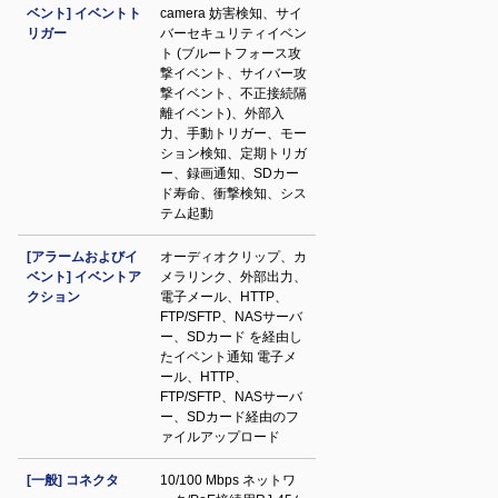
ベント] イベントト
camera 妨害検知、サイ
リガー
バーセキュリティイベン
ト (ブルートフォース攻
撃イベント、サイバー攻
撃イベント、不正接続隔
離イベント)、外部入
力、手動トリガー、モー
ション検知、定期トリガ
ー、録画通知、SDカー
ド寿命、衝撃検知、シス
テム起動
[アラームおよびイ
オーディオクリップ、カ
ベント] イベントア
メラリンク、外部出力、
クション
電子メール、HTTP、
FTP/SFTP、NASサーバ
ー、SDカード を経由し
たイベント通知 電子メ
ール、HTTP、
FTP/SFTP、NASサーバ
ー、SDカード経由のフ
ァイルアップロード
[一般] コネクタ
10/100 Mbps ネットワ