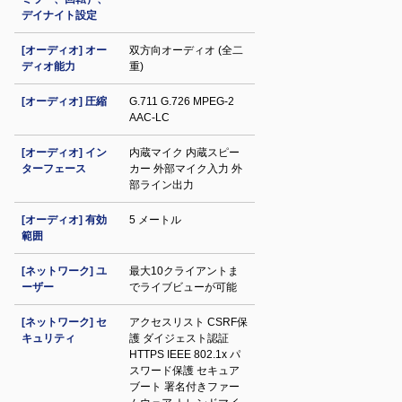
デイナイト設定
[オーディオ] オー
双方向オーディオ (全二
ディオ能力
重)
[オーディオ] 圧縮
G.711 G.726 MPEG-2
AAC-LC
[オーディオ] イン
内蔵マイク 内蔵スピー
ターフェース
カー 外部マイク入力 外
部ライン出力
[オーディオ] 有効
5 メートル
範囲
[ネットワーク] ユ
最大10クライアントま
ーザー
でライブビューが可能
[ネットワーク] セ
アクセスリスト CSRF保
キュリティ
護 ダイジェスト認証
HTTPS IEEE 802.1x パ
スワード保護 セキュア
ブート 署名付きファー