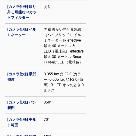
[カメラ仕様] 取り
あり
外し可能なIRカッ
トフィルター
[カメラ仕様] イル
内蔵 暖かい光と赤外線
ミネーター
（ハイブリッド） イル
ミネーター IR effective
最大 40 メートル &
LED（電球色） effective
最大 30 メートル Smart
IR 搭載/ LED（電球色）
[カメラ仕様] 最低
0.055 lux @ F2.0 (カラ
照度
ー) 0.005 lux @ F2.0 (白
黒) IR‐LED オンのとき 0
ルクス
[カメラ仕様] パン
350°
範囲
[カメラ仕様] チル
70°
ト範囲