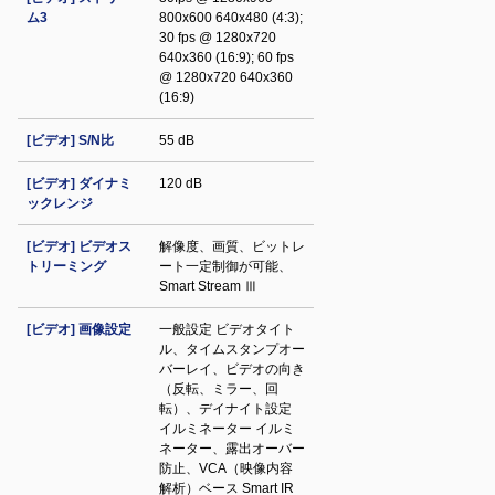
ム3
800x600 640x480 (4:3);
30 fps @ 1280x720
640x360 (16:9); 60 fps
@ 1280x720 640x360
(16:9)
[ビデオ] S/N比
55 dB
[ビデオ] ダイナミ
120 dB
ックレンジ
[ビデオ] ビデオス
解像度、画質、ビットレ
トリーミング
ート一定制御が可能、
Smart Stream Ⅲ
[ビデオ] 画像設定
一般設定 ビデオタイト
ル、タイムスタンプオー
バーレイ、ビデオの向き
（反転、ミラー、回
転）、デイナイト設定
イルミネーター イルミ
ネーター、露出オーバー
防止、VCA（映像内容
解析）ベース Smart IR