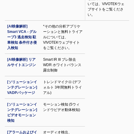
いては、VIVOTEKウェ
ブサイトをご覧くださ
い。
[AI映像解析]
*その他の分析アプリケ
Smart VCA - グル
ーションと無料トライア
ープ3 逃走検知 駐
ルについては、
車検知 条件付き侵
VIVOTEKウェブサイト
入検知
をご覧ください。
[AI映像解析] リア
Smart IR III ブレ除去
ルサイトエンジン
WDR ホワイトバランス
露出制御
[ソリューションイ
トレンドマイクロ (デフ
ンテグレーション]
ォルト 3年間無料トライ
VADPパッケージ
アル)
[ソリューションイ
モーション検知 (5ウィ
ンテグレーション]
ンドウビデオ動体検知)
ビデオモーション
検知
[アラームおよびイ
オーディオ検出、