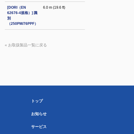
[DORI（EN
6.0 m (19.6 ft)
62676-4規格）] 識
別
（250PM/76PPF）
« お取扱製品一覧に戻る
トップ
お知らせ
サービス