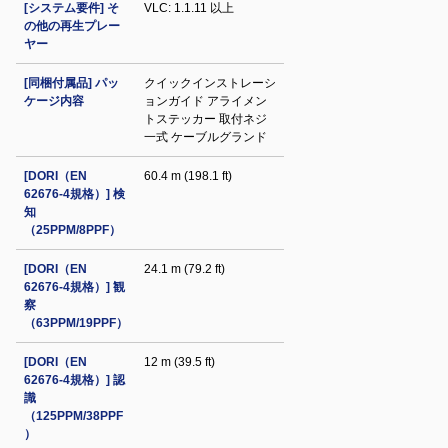
[システム要件] そ
VLC: 1.1.11 以上
の他の再生プレー
ヤー
[同梱付属品] パッ
クイックインストレーシ
ケージ内容
ョンガイド アライメン
トステッカー 取付ネジ
一式 ケーブルグランド
[DORI（EN
60.4 m (198.1 ft)
62676-4規格）] 検
知
（25PPM/8PPF）
[DORI（EN
24.1 m (79.2 ft)
62676-4規格）] 観
察
（63PPM/19PPF）
[DORI（EN
12 m (39.5 ft)
62676-4規格）] 認
識
（125PPM/38PPF
）