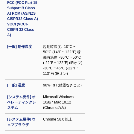
FCC (FCC Part 15
Subpart B Class
A) RCM (AS/NZS
CISPR32 Class A)
VCCI (VCCI-
CISPR 32 Class
A)
[一般] 動作温度
起動時温度: -10°C ~
50°C (14°F ~ 122°F) 稼
働時温度: -30°C ~ 50°C
(-22°F ~ 122°F) (IRオフ)
-30°C ~ 45°C (-22°F ~
113°F) (IRオン)
[一般] 湿度
98% RH (結露なきこと)
[システム要件] オ
Microsoft Windows
ペレーティングシ
10/8/7 Mac 10.12
ステム
(Chromeのみ)
[システム要件] ウ
Chrome 58.0 以上
ェブブラウザ