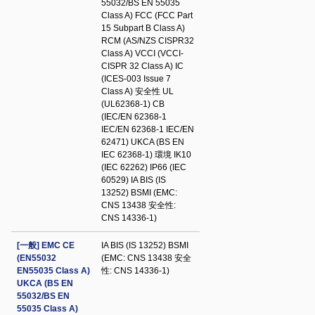
55032/BS EN 55035
Class A) FCC (FCC Part
15 Subpart B Class A)
RCM (AS/NZS CISPR32
Class A) VCCI (VCCI-
CISPR 32 Class A) IC
(ICES-003 Issue 7
Class A) 安全性 UL
(UL62368-1) CB
(IEC/EN 62368-1
IEC/EN 62368-1 IEC/EN
62471) UKCA (BS EN
IEC 62368-1) 環境 IK10
(IEC 62262) IP66 (IEC
60529) IA BIS (IS
13252) BSMI (EMC:
CNS 13438 安全性:
CNS 14336-1)
[一般] EMC CE
IA BIS (IS 13252) BSMI
(EN55032
(EMC: CNS 13438 安全
EN55035 Class A)
性: CNS 14336-1)
UKCA (BS EN
55032/BS EN
55035 Class A)