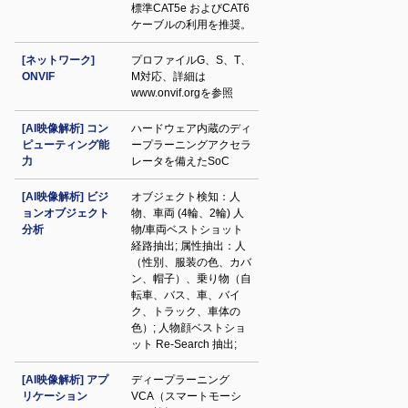
標準CAT5e およびCAT6
ケーブルの利用を推奨。
[ネットワーク]
プロファイルG、S、T、
ONVIF
M対応、詳細は
www.onvif.orgを参照
[AI映像解析] コン
ハードウェア内蔵のディ
ピューティング能
ープラーニングアクセラ
力
レータを備えたSoC
[AI映像解析] ビジ
オブジェクト検知：人
ョンオブジェクト
物、車両 (4輪、2輪) 人
分析
物/車両ベストショット
経路抽出; 属性抽出：人
（性別、服装の色、カバ
ン、帽子）、乗り物（自
転車、バス、車、バイ
ク、トラック、車体の
色）; 人物顔ベストショ
ット Re-Search 抽出;
[AI映像解析] アプ
ディープラーニング
リケーション
VCA（スマートモーシ