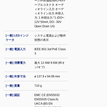
ーク/PoE接続用RJ-45ケ
ーブルコネクタ オーデ
ィオライン入力 オーデ
ィオライン出力 外部入
力: 1 外部出力 *1 (DO+:
12V 50mA; DO-: 30V
Open Drain 1A)
[一般] LEDインジ
システム電源および動作
ケータ
状態の表示
[一般] 電源入力
IEEE 802.3af PoE Class
3
[一般] 消費電力
最大 12.4W/ 9.6W (IRオ
ン/オフ)
[一般] 外形寸法
ø 137.9 x 94.99 mm
[一般] 質量
710 g
[一般] 認証
EMC CE (EN55032
EN55035 Class A)
UKCA (BS EN