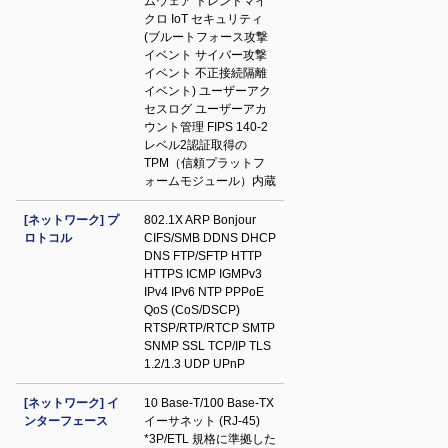
ムウェア トレンドマイ
クロ IoT セキュリティ
(ブルートフォース攻撃
イベント サイバー攻撃
イベント 不正接続隔離
イベント) ユーザーアク
セスログ ユーザーアカ
ウント管理 FIPS 140-2
レベル2認証取得の
TPM（信頼プラットフ
ォームモジュール）内蔵
[ネットワーク] プ
802.1X ARP Bonjour
ロトコル
CIFS/SMB DDNS DHCP
DNS FTP/SFTP HTTP
HTTPS ICMP IGMPv3
IPv4 IPv6 NTP PPPoE
QoS (CoS/DSCP)
RTSP/RTP/RTCP SMTP
SNMP SSL TCP/IP TLS
1.2/1.3 UDP UPnP
[ネットワーク] イ
10 Base-T/100 Base-TX
ンターフェース
イーサネット (RJ-45)
*3P/ETL 規格に準拠した