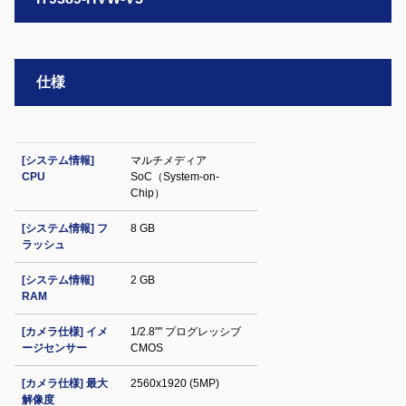
仕様
[システム情報]
マルチメディア
CPU
SoC（System-on-
Chip）
[システム情報] フ
8 GB
ラッシュ
[システム情報]
2 GB
RAM
[カメラ仕様] イメ
1/2.8"" プログレッシブ
ージセンサー
CMOS
[カメラ仕様] 最大
2560x1920 (5MP)
解像度