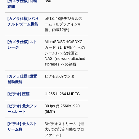
[カメラ仕様] 回転
350°
範囲
[カメラ仕様] パン/
ePTZ: 48倍デジタルズ
チルト/ズーム機能
ーム（IEプラグイン4
倍、内蔵12倍）
[カメラ仕様] スト
MicroSD/SDHC/SDXC
レージ
カード（1TB対応）への
シームレスな録画と
NAS（network-attached
storage）への録画
[カメラ仕様] 設置
ピクセルカウンタ
補助機能
[ビデオ] 圧縮
H.265 H.264 MJPEG
[ビデオ] 最大フレ
30 fps @ 2560x1920
ームレート
(5MP)
[ビデオ] 最大スト
3ビデオストリーム（最
リーム数
大8つの設定可能なプロ
ファイル）