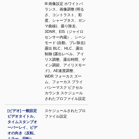
III 画像設定 ホワイトバ
ランス、画像調整 (明る
さ、コントラスト、彩
度、シャープネス、ガン
マ曲線)、曇り除去、
3DNR、EIS（ジャイロ
センサー内蔵）、シーン
モード (自動、ブレ除去)
露出 BLC、HLC、露出
制御 (露出レベル、アイ
リス調整、露出時間、ゲ
イン調節、アイリスモー
ド)、AE速度調整、
WDR フォーカス ズー
ム、フォーカス プライ
バシーマスク ピクセル
カウンタ スケジュール
されたプロファイル設定
[ビデオ] 一般設定
スケジュールされたプロ
ビデオタイトル、
ファイル設定
タイムスタンプオ
ーバーレイ、ビデ
オの向き（反転、
ミラー、回転）、