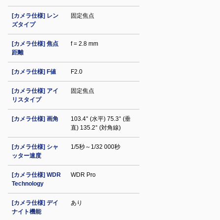
[カメラ仕様] レン
固定焦点
ズタイプ
[カメラ仕様] 焦点
f = 2.8 mm
距離
[カメラ仕様] F値
F2.0
[カメラ仕様] アイ
固定焦点
リスタイプ
[カメラ仕様] 画角
103.4° (水平) 75.3° (垂
直) 135.2° (対角線)
[カメラ仕様] シャ
1/5秒～1/32 000秒
ッター速度
[カメラ仕様] WDR
WDR Pro
Technology
[カメラ仕様] デイ
あり
ナイト機能