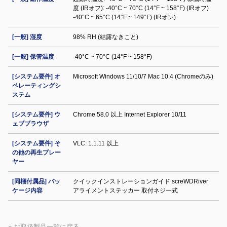
度 (IRオフ): -40°C ~ 70°C (14°F ~ 158°F) (IRオフ)
-40°C ~ 65°C (14°F ~ 149°F) (IRオン)
[一般] 湿度
98% RH (結露なきこと)
[一般] 保管温度
-40°C ~ 70°C (14°F ~ 158°F)
[システム要件] オ
Microsoft Windows 11/10/7 Mac 10.4 (Chromeのみ)
ペレーティングシ
ステム
[システム要件] ウ
Chrome 58.0 以上 Internet Explorer 10/11
ェブブラウザ
[システム要件] そ
VLC: 1.1.11 以上
の他の再生プレー
ヤー
[同梱付属品] パッ
クイックインストレーションガイド screWDRiver
ケージ内容
アライメントステッカー 取付ネジ一式
« お取扱製品一覧に戻る