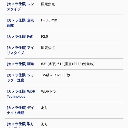
[カメラ仕様] レン
固定焦点
ズタイプ
[カメラ仕様] 焦点
f = 3.6 mm
距離
[カメラ仕様] F値
F2.0
[カメラ仕様] アイ
固定焦点
リスタイプ
[カメラ仕様] 画角
83° (水平) 61° (垂直) 111° (対角線)
[カメラ仕様] シャ
1/5秒～1/32 000秒
ッター速度
[カメラ仕様] WDR
WDR Pro
Technology
[カメラ仕様] デイ
あり
ナイト機能
[カメラ仕様] 取り
あり