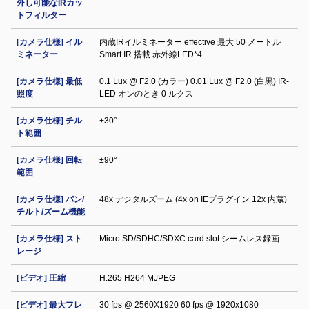
外し可能なIRカッ
トフィルター
[カメラ仕様] イル
内蔵IRイルミネーター effective 最大 50 メートル
ミネーター
Smart IR 搭載 赤外線LED*4
[カメラ仕様] 最低
0.1 Lux @ F2.0 (カラー) 0.01 Lux @ F2.0 (白黒) IR‐
照度
LED オンのとき 0 ルクス
[カメラ仕様] チル
+30°
ト範囲
[カメラ仕様] 回転
±90°
範囲
[カメラ仕様] パン/
48x デジタルズーム (4x on IEプラグイン 12x 内蔵)
チルト/ズーム機能
[カメラ仕様] スト
Micro SD/SDHC/SDXC card slot シームレス録画
レージ
[ビデオ] 圧縮
H.265 H264 MJPEG
[ビデオ] 最大フレ
30 fps @ 2560X1920 60 fps @ 1920x1080