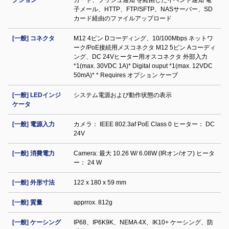
クション
カード、プッシュ通知 を経由したイベント通知 電
子メール、HTTP、FTP/SFTP、NASサーバー、SD
カード経由のファイルアップロード
[一般] コネクタ
M12 4ピン Dコーディング、10/100Mbps ネットワ
ーク/PoE接続用メスコネクタ M12 5ピン Aコーディ
ング、DC 24Vヒーター用オスコネクタ 外部入力
*1(max. 30VDC 1A)* Digital ouput *1(max. 12VDC
50mA)* * Requires オプション ケーブ
[一般] LEDインジ
システム電源および動作状態の表示
ケータ
[一般] 電源入力
カメラ： IEEE 802.3af PoE Class 0 ヒーター： DC
24V
[一般] 消費電力
Camera: 最大 10.26 W/ 6.08W (IRオン/オフ) ヒータ
ー： 24 W
[一般] 外形寸法
122 x 180 x 59 mm
[一般] 質量
apprrox. 812g
[一般] ケーシング
IP68、IP6K9K、NEMA 4X、IK10+ ケーシング、防