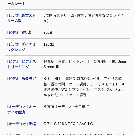
ームレート
[ビデオ] 最大スト
3つ同時ストリーム (最大 8 設定可能なプロファイ
リーム数
ル)
[ビデオ] S/N比
80dB
[ビデオ] ダイナミ
120dB
ックレンジ
[ビデオ] ビデオス
解像度、画質、ビットレート一定制御が可能; Smart
トリーミング
Stream III
[ビデオ] 画像設定
BLC、HLC、露出制御 (露出レベル、アイリス調
整、露出時間、ゲイン調節、アイリスモード)、AE
速度調整、WDR; プライバシーマスク; スケジュー
ルされたプロファイル設定
[オーディオ] オー
双方向オーディオ (全二重) *
ディオ能力
[オーディオ] 圧縮
G.711 G.726 MPEG-2 AAC-LC