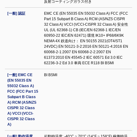
反射コーティングガラス付き
[一般] 認証
EMC CE (EN 55035 EN 55032 Class A) FCC (FCC
Part 15 Subpart B Class A) RCM (AS/NZS CISPR
32 Class A) VCCI (VCCI-CISPR 32 Class A) 安全性
UL (UL 62368-1) CB (IEC/EN 62368-1 IEC/EN
60950-22 IEC/EN 62471) 環境 IK10+ IP68/6K9K
NEMA 4X 鉄道向け： EN 50155 2021(OT4/ST1
24VDC) EN 50121-3-2:2016 EN 50121-4:2016 EN
60068-2-1:2007 EN 60068-2-2:2007 EN
61373:2010 EN 45545-2 IEC 60571 Ed 3.0 IEC
62236-3-2 Ed 3.0 車両 ECE R118 BI BSMI
[一般] EMC CE
BI BSMI
(EN 55035 EN
55032 Class A)
FCC (FCC Part 15
Subpart B Class
A) RCM (AS/NZS
CISPR 32 Class
A) VCCI (VCCI-
CISPR 32 Class
A)
[一般] 動作温度
起動時温度: -40°C ~ 70°C (14°F ~ 158°F) 稼働時温