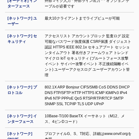
[オーディオ] イン
外部マイク入力 * 外部ライン出力 * * オプション ケ
ターフェース
ーブルが必要です
[ネットワーク] ユ
最大10クライアントまでライブビューが可能
ーザー
[ネットワーク] セ
アクセスリスト アカウントブロック 監査ログ 設定
キュリティ
可能なパスワード強度保護 CSRF保護 ダイジェスト
認証 HTTPS IEEE 802.1x セキュアブート セッショ
ンタイムアウト 署名付きファームウェア トレンド
マイクロ IoT セキュリティ (ブルートフォース攻撃
イベント サイバー攻撃イベント 不正接続隔離イベ
ント) ユーザーアクセスログ ユーザーアカウント管
理
[ネットワーク] プ
802.1X ARP Bonjour CIFS/SMB CoS DDNS DHCP
ロトコル
DNS FTP/SFTP HTTP HTTPS ICMP IGMPv3 IPv4
IPv6 NTP PPPoE QoS RTSP/RTP/RTCP SMTP
SNMP SSL TCP/IP TLS UDP UPnP
[ネットワーク] イ
10Base-T/100 BaseTX イーサネット（M12、メ
ンターフェース
ス、4ピンDコード）
[ネットワーク]
プロファイルG、S、T対応、詳細はwww.onvif.orgを