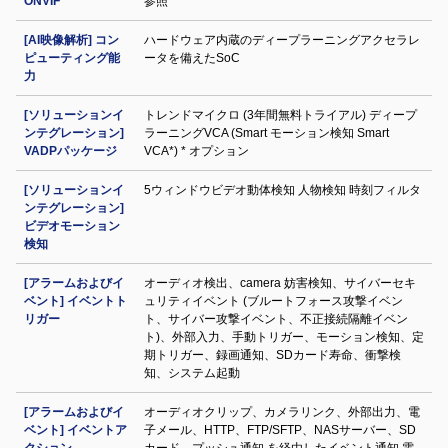
ONVIF
参照
[AI映像解析] コン
ハードウェア内蔵のディープラーニングアクセラレ
ピューティング能
ータを備えたSoC
力
[ソリューションイ
トレンドマイクロ (3年間無料トライアル) ディープ
ンテグレーション]
ラーニングVCA (Smart モーション検知 Smart
VADPパッケージ
VCA*) * オプション
[ソリューションイ
5ウィンドウビデオ動体検知 人物検知 時刻フィルタ
ンテグレーション]
ビデオモーション
検知
[アラームおよびイ
オーディオ検出、camera 妨害検知、サイバーセキ
ベント] イベントト
ュリティイベント (ブルートフォース攻撃イベン
リガー
ト、サイバー攻撃イベント、不正接続隔離イベン
ト)、外部入力、手動トリガー、モーション検知、定
期トリガー、録画通知、SDカード寿命、衝撃検
知、システム起動
[アラームおよびイ
オーディオクリップ、カメラリンク、外部出力、電
ベント] イベントア
子メール、HTTP、FTP/SFTP、NASサーバー、SD