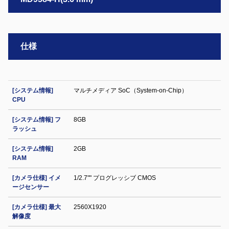
仕様
[システム情報]
マルチメディア SoC（System-on-Chip）
CPU
[システム情報] フ
8GB
ラッシュ
[システム情報]
2GB
RAM
[カメラ仕様] イメ
1/2.7"" プログレッシブ CMOS
ージセンサー
[カメラ仕様] 最大
2560X1920
解像度