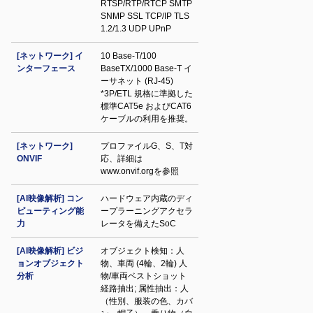
RTSP/RTP/RTCP SMTP
SNMP SSL TCP/IP TLS
1.2/1.3 UDP UPnP
[ネットワーク] イ
10 Base-T/100
ンターフェース
BaseTX/1000 Base-T イ
ーサネット (RJ-45)
*3P/ETL 規格に準拠した
標準CAT5e およびCAT6
ケーブルの利用を推奨。
[ネットワーク]
プロファイルG、S、T対
ONVIF
応、詳細は
www.onvif.orgを参照
[AI映像解析] コン
ハードウェア内蔵のディ
ピューティング能
ープラーニングアクセラ
力
レータを備えたSoC
[AI映像解析] ビジ
オブジェクト検知：人
ョンオブジェクト
物、車両 (4輪、2輪) 人
分析
物/車両ベストショット
経路抽出; 属性抽出：人
（性別、服装の色、カバ