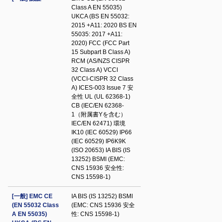
Class A EN 55035)
UKCA (BS EN 55032:
2015 +A11: 2020 BS EN
55035: 2017 +A11:
2020) FCC (FCC Part
15 Subpart B Class A)
RCM (AS/NZS CISPR
32 Class A) VCCI
(VCCI-CISPR 32 Class
A) ICES-003 Issue 7 安
全性 UL (UL 62368-1)
CB (IEC/EN 62368-
1（附属書Yを含む）
IEC/EN 62471) 環境
IK10 (IEC 60529) IP66
(IEC 60529) IP6K9K
(ISO 20653) IA BIS (IS
13252) BSMI (EMC:
CNS 15936 安全性:
CNS 15598-1)
[一般] EMC CE
IA BIS (IS 13252) BSMI
(EN 55032 Class
(EMC: CNS 15936 安全
A EN 55035)
性: CNS 15598-1)