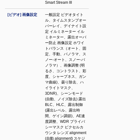
Smart Stream III
[ビデオ] 画像設定
一般設定 ビデオタイト
ル、タイムスタンプオー
バーレイ、デイナイト設
定 イルミネーター イル
ミネーター、露出オーバ
ー防止 画像設定 ホワイ
トバランス（オート、固
定、手動、パノラマ、ス
ノー-オート、スノー-パ
ノラマ）、画像調整 (明
るさ、コントラスト、彩
度、シャープネス、ガン
マ曲線)、曇り除去、ハ
イライトマスク、
3DNR)、シーンモード
(自動、ノイズ除去) 露出
BLC、HLC、露出制御
(露出レベル、露出時
間、ゲイン調節)、AE速
度調整、WDR プライバ
シーマスク ピクセルカ
ウンタ レンズ alignment
(自動 alignment) スケジ