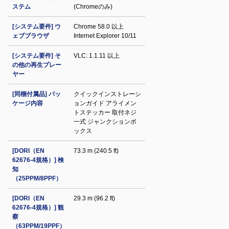
ステム
(Chromeのみ)
[システム要件] ウ
Chrome 58.0 以上
ェブブラウザ
Internet Explorer 10/11
[システム要件] そ
VLC: 1.1.11 以上
の他の再生プレー
ヤー
[同梱付属品] パッ
クイックインストレーシ
ケージ内容
ョンガイド アライメン
トステッカー 取付ネジ
一式 ジャンクションボ
ックス
[DORI（EN
73.3 m (240.5 ft)
62676-4規格）] 検
知
（25PPM/8PPF）
[DORI（EN
29.3 m (96.2 ft)
62676-4規格）] 観
察
（63PPM/19PPF）