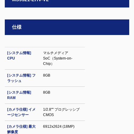
仕様
[システム情報]
マルチメディア
CPU
SoC（System-on-
Chip）
[システム情報] フ
8GB
ラッシュ
[システム情報]
8GB
RAM
[カメラ仕様] イメ
1/2.8"" プログレッシブ
ージセンサー
CMOS
[カメラ仕様] 最大
6912x2624 (18MP)
解像度