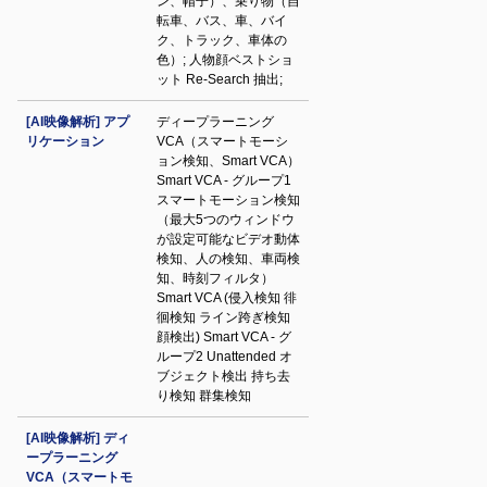
ン、帽子）、乗り物（自
転車、バス、車、バイ
ク、トラック、車体の
色）; 人物顔ベストショ
ット Re-Search 抽出;
[AI映像解析] アプ
ディープラーニング
リケーション
VCA（スマートモーシ
ョン検知、Smart VCA）
Smart VCA - グループ1
スマートモーション検知
（最大5つのウィンドウ
が設定可能なビデオ動体
検知、人の検知、車両検
知、時刻フィルタ）
Smart VCA (侵入検知 徘
徊検知 ライン跨ぎ検知
顔検出) Smart VCA - グ
ループ2 Unattended オ
ブジェクト検出 持ち去
り検知 群集検知
[AI映像解析] ディ
ープラーニング
VCA（スマートモ