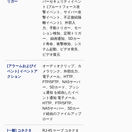
リガー
バーセキュリティイベン
ト (ブルートフォース攻
撃イベント、サイバー攻
撃イベント、不正接続隔
離イベント)、外部入
力、手動トリガー、モー
ション検知、定期トリガ
ー、 録画通知、SDカー
ド寿命、衝撃検知、シス
テム起動、ビデオ喪失、
ビデオ復元
[アラームおよびイ
オーディオクリップ、カ
ベント] イベントア
メラリンク、外部出力、
クション
電子メール、HTTP、
FTP/SFTP、NASサーバ
ー、SDカード、プッシ
ュ通知 を経由したイベ
ント通知 電子メール、
HTTP、FTP/SFTP、
NASサーバー、SDカー
ド経由のファイルアップ
ロード
[一般] コネクタ
RJ-45 ケーブ コネクタ