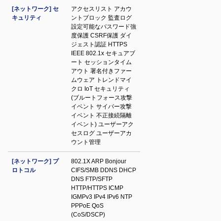
[ネットワーク] セ
アクセスリスト アカウ
キュリティ
ントブロック 監査ログ
設定可能なパスワード強
度保護 CSRF保護 ダイ
ジェスト認証 HTTPS
IEEE 802.1x セキュアブ
ート セッションタイム
アウト 署名付きファー
ムウェア トレンドマイ
クロ IoT セキュリティ
(ブルートフォース攻撃
イベント サイバー攻撃
イベント 不正接続隔離
イベント) ユーザーアク
セスログ ユーザーアカ
ウント管理
[ネットワーク] プ
802.1X ARP Bonjour
ロトコル
CIFS/SMB DDNS DHCP
DNS FTP/SFTP
HTTP/HTTPS ICMP
IGMPv3 IPv4 IPv6 NTP
PPPoE QoS
(CoS/DSCP)