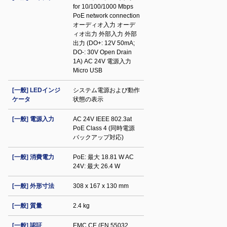
for 10/100/1000 Mbps
PoE network connection
オーディオ入力 オーデ
ィオ出力 外部入力 外部
出力 (DO+: 12V 50mA;
DO-: 30V Open Drain
1A) AC 24V 電源入力
Micro USB
[一般] LEDインジ
システム電源および動作
ケータ
状態の表示
[一般] 電源入力
AC 24V IEEE 802.3at
PoE Class 4 (同時電源
バックアップ対応)
[一般] 消費電力
PoE: 最大 18.81 W AC
24V: 最大 26.4 W
[一般] 外形寸法
308 x 167 x 130 mm
[一般] 質量
2.4 kg
[一般] 認証
EMC CE (EN 55032