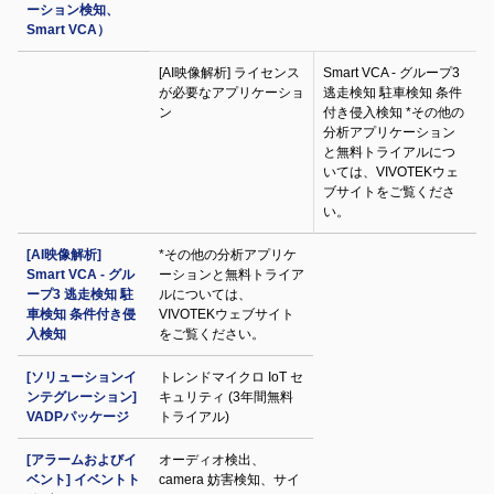
ーション検知、
Smart VCA）
[AI映像解析] ライセンス
Smart VCA - グループ3
が必要なアプリケーショ
逃走検知 駐車検知 条件
ン
付き侵入検知 *その他の
分析アプリケーション
と無料トライアルにつ
いては、VIVOTEKウェ
ブサイトをご覧くださ
い。
[AI映像解析]
*その他の分析アプリケ
Smart VCA - グル
ーションと無料トライア
ープ3 逃走検知 駐
ルについては、
車検知 条件付き侵
VIVOTEKウェブサイト
入検知
をご覧ください。
[ソリューションイ
トレンドマイクロ IoT セ
ンテグレーション]
キュリティ (3年間無料
VADPパッケージ
トライアル)
[アラームおよびイ
オーディオ検出、
ベント] イベントト
camera 妨害検知、サイ