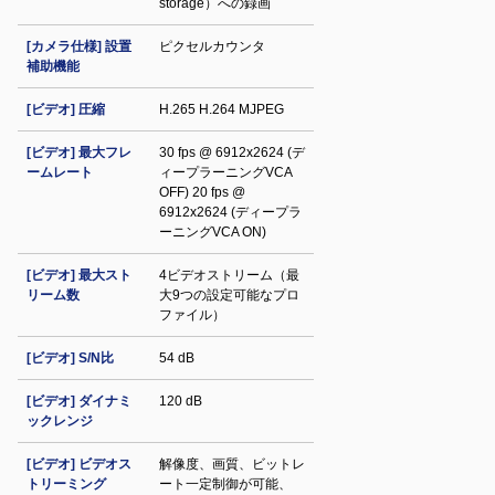
storage）への録画
[カメラ仕様] 設置
ピクセルカウンタ
補助機能
[ビデオ] 圧縮
H.265 H.264 MJPEG
[ビデオ] 最大フレ
30 fps @ 6912x2624 (デ
ームレート
ィープラーニングVCA
OFF) 20 fps @
6912x2624 (ディープラ
ーニングVCA ON)
[ビデオ] 最大スト
4ビデオストリーム（最
リーム数
大9つの設定可能なプロ
ファイル）
[ビデオ] S/N比
54 dB
[ビデオ] ダイナミ
120 dB
ックレンジ
[ビデオ] ビデオス
解像度、画質、ビットレ
トリーミング
ート一定制御が可能、