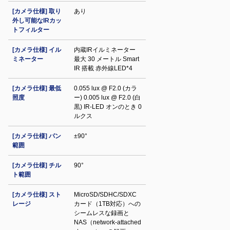
[カメラ仕様] 取り
あり
外し可能なIRカッ
トフィルター
[カメラ仕様] イル
内蔵IRイルミネーター
ミネーター
最大 30 メートル Smart
IR 搭載 赤外線LED*4
[カメラ仕様] 最低
0.055 lux @ F2.0 (カラ
照度
ー) 0.005 lux @ F2.0 (白
黒) IR‐LED オンのとき 0
ルクス
[カメラ仕様] パン
±90°
範囲
[カメラ仕様] チル
90°
ト範囲
[カメラ仕様] スト
MicroSD/SDHC/SDXC
レージ
カード（1TB対応）への
シームレスな録画と
NAS（network-attached