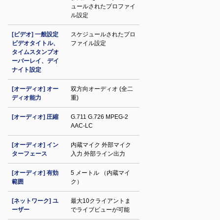
ュールされたプロファイ
ル設定
[ビデオ] 一般設定
スケジュールされたプロ
ビデオタイトル、
ファイル設定
タイムスタンプオ
ーバーレイ、デイ
ナイト設定
[オーディオ] オー
双方向オーディオ (全二
ディオ能力
重)
[オーディオ] 圧縮
G.711 G.726 MPEG-2
AAC-LC
[オーディオ] イン
内蔵マイク 外部マイク
ターフェース
入力 外部ライン出力
[オーディオ] 有効
5 メートル （内蔵マイ
範囲
ク）
[ネットワーク] ユ
最大10クライアントま
ーザー
でライブビューが可能