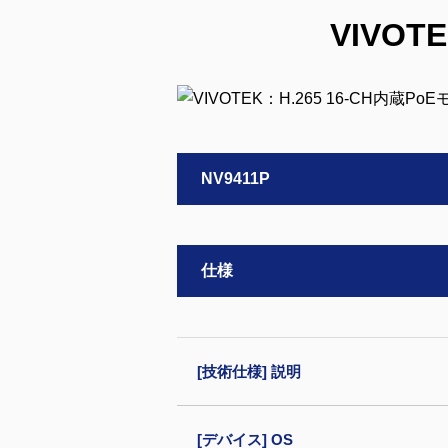
VIVOT
NV9411P
仕様
[技術仕様] 説明
[デバイス] OS