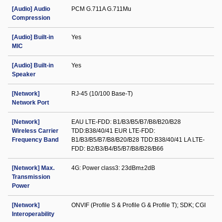
[Audio] Audio
PCM G.711A G.711Mu
Compression
[Audio] Built-in
Yes
MIC
[Audio] Built-in
Yes
Speaker
[Network]
RJ-45 (10/100 Base-T)
Network Port
[Network]
EAU LTE-FDD: B1/B3/B5/B7/B8/B20/B28
Wireless Carrier
TDD:B38/40/41 EUR LTE-FDD:
Frequency Band
B1/B3/B5/B7/B8/B20/B28 TDD:B38/40/41 LA LTE-
FDD: B2/B3/B4/B5/B7/B8/B28/B66
[Network] Max.
4G: Power class3: 23dBm±2dB
Transmission
Power
[Network]
ONVIF (Profile S & Profile G & Profile T); SDK; CGI
Interoperability