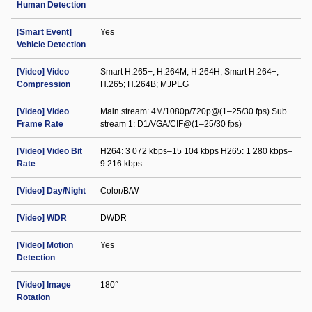
Human Detection
[Smart Event]
Yes
Vehicle Detection
[Video] Video
Smart H.265+; H.264M; H.264H; Smart H.264+;
Compression
H.265; H.264B; MJPEG
[Video] Video
Main stream: 4M/1080p/720p@(1–25/30 fps) Sub
Frame Rate
stream 1: D1/VGA/CIF@(1–25/30 fps)
[Video] Video Bit
H264: 3 072 kbps–15 104 kbps H265: 1 280 kbps–
Rate
9 216 kbps
[Video] Day/Night
Color/B/W
[Video] WDR
DWDR
[Video] Motion
Yes
Detection
[Video] Image
180°
Rotation