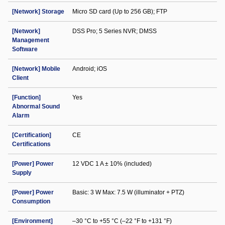
[Network] Storage
Micro SD card (Up to 256 GB); FTP
[Network]
DSS Pro; 5 Series NVR; DMSS
Management
Software
[Network] Mobile
Android; iOS
Client
[Function]
Yes
Abnormal Sound
Alarm
[Certification]
CE
Certifications
[Power] Power
12 VDC 1 A ± 10% (included)
Supply
[Power] Power
Basic: 3 W Max: 7.5 W (illuminator + PTZ)
Consumption
[Environment]
–30 °C to +55 °C (–22 °F to +131 °F)