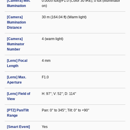
[Camera] Min.
0.0005 lux@F1.0 (Color 30 IRE); 0 lux (illuminator
Illumination
on)
[Camera]
30 m (164.04 ft) (Warm light)
Illumination
Distance
[Camera]
4 (warm light)
Illuminator
Number
[Lens] Focal
4 mm
Length
[Lens] Max.
F1.0
Aperture
[Lens] Field of
H: 97°; V: 52°; D: 114°
View
[PTZ] Pan/Tilt
Pan: 0° to 345°; Tilt: 0° to +90°
Range
[Smart Event]
Yes