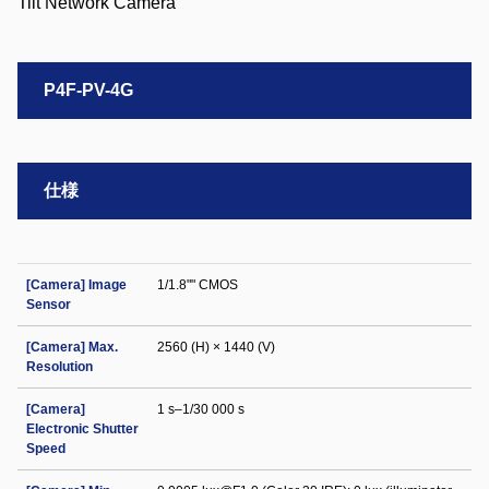
P4F-PV-4G
仕様
[Camera] Image
1/1.8"" CMOS
Sensor
[Camera] Max.
2560 (H) × 1440 (V)
Resolution
[Camera]
1 s–1/30 000 s
Electronic Shutter
Speed