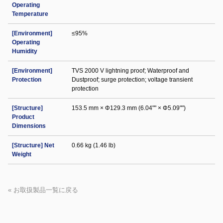
Operating
Temperature
[Environment]
≤95%
Operating
Humidity
[Environment]
TVS 2000 V lightning proof; Waterproof and
Protection
Dustproof; surge protection; voltage transient
protection
[Structure]
153.5 mm × Φ129.3 mm (6.04"" × Φ5.09"")
Product
Dimensions
[Structure] Net
0.66 kg (1.46 lb)
Weight
« お取扱製品一覧に戻る