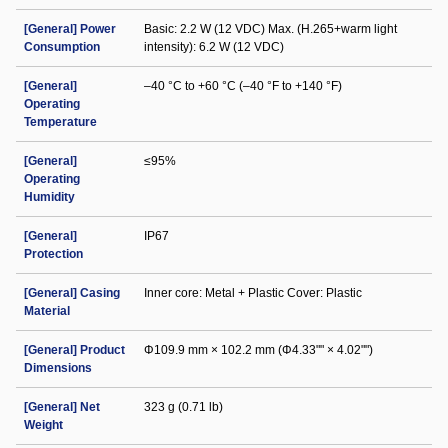
[General] Power
Basic: 2.2 W (12 VDC) Max. (H.265+warm light
Consumption
intensity): 6.2 W (12 VDC)
[General]
–40 °C to +60 °C (–40 °F to +140 °F)
Operating
Temperature
[General]
≤95%
Operating
Humidity
[General]
IP67
Protection
[General] Casing
Inner core: Metal + Plastic Cover: Plastic
Material
[General] Product
Φ109.9 mm × 102.2 mm (Φ4.33"" × 4.02"")
Dimensions
[General] Net
323 g (0.71 lb)
Weight