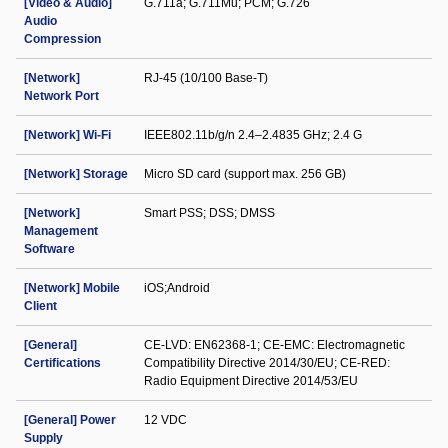
[Video & Audio]
G.711a; G.711Mu; PCM; G.726
Audio
Compression
[Network]
RJ-45 (10/100 Base-T)
Network Port
[Network] Wi-Fi
IEEE802.11b/g/n 2.4–2.4835 GHz; 2.4 G
[Network] Storage
Micro SD card (support max. 256 GB)
[Network]
Smart PSS; DSS; DMSS
Management
Software
[Network] Mobile
iOS;Android
Client
[General]
CE-LVD: EN62368-1; CE-EMC: Electromagnetic
Certifications
Compatibility Directive 2014/30/EU; CE-RED:
Radio Equipment Directive 2014/53/EU
[General] Power
12 VDC
Supply