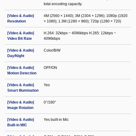
total encoding capacity.
[Video & Audio]
4M (2560 × 1440); 3M (2304 × 1296); 1080p (1920
Resolution
× 1080); 1.3M (1280 × 960); 720p (1280 × 720)
[Video & Audio]
H.264: 32kbps ~ 4096kbps H.265: 12kbps ~
Video Bit Rate
4096kbps
[Video & Audio]
Color/B/W
Day/Night
[Video & Audio]
OFF/ON
Motion Detection
[Video & Audio]
Yes
Smart Illumination
[Video & Audio]
0°/180°
Image Rotation
[Video & Audio]
Yes built-in Mic
Built-in MIC