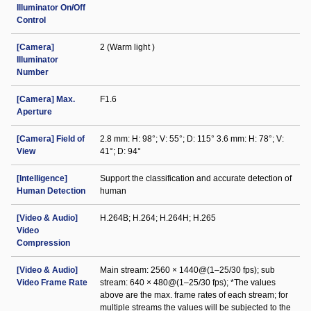
Illuminator On/Off
Control
[Camera]
2 (Warm light )
Illuminator
Number
[Camera] Max.
F1.6
Aperture
[Camera] Field of
2.8 mm: H: 98°; V: 55°; D: 115° 3.6 mm: H: 78°; V:
View
41°; D: 94°
[Intelligence]
Support the classification and accurate detection of
Human Detection
human
[Video & Audio]
H.264B; H.264; H.264H; H.265
Video
Compression
[Video & Audio]
Main stream: 2560 × 1440@(1–25/30 fps); sub
Video Frame Rate
stream: 640 × 480@(1–25/30 fps); *The values
above are the max. frame rates of each stream; for
multiple streams the values will be subjected to the