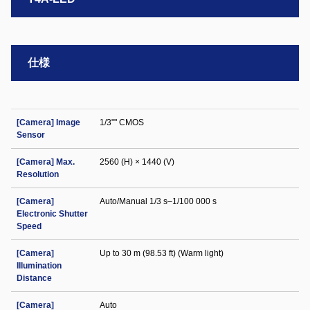
仕様
[Camera] Image
1/3"" CMOS
Sensor
[Camera] Max.
2560 (H) × 1440 (V)
Resolution
[Camera]
Auto/Manual 1/3 s–1/100 000 s
Electronic Shutter
Speed
[Camera]
Up to 30 m (98.53 ft) (Warm light)
Illumination
Distance
[Camera]
Auto