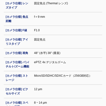
[カメラ仕様] レン
固定焦点 (Thermal レンズ)
ズタイプ
[カメラ仕様] 焦点
f = 9 mm
距離
[カメラ仕様] F値
F1.0
[カメラ仕様] アイ
固定焦点
リスタイプ
[カメラ仕様] 画角
48° (水平) 38° (垂直)
[カメラ仕様] パン/
ePTZ: 4x デジタルズーム
チルト/ズーム機能
[カメラ仕様] スト
MicroSD/SDHC/SDXCカード（256GB対応）
レージ
[カメラ仕様] ピク
12 µm
セルサイズ
[カメラ仕様] スペ
8 ~ 14 µm