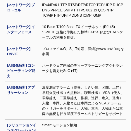
[ネットワーク] プ
IPv4/IPv6 HTTP RTSP/RTP/RTCP TCP/UDP DHCP
ロトコル
DNS PPPOE SMTP HTTPS 802.1x QOS NTP
TCP/IP FTP UPnP DDNS ICMP IGMP
[ネットワーク] イ
10 Base-T/100 Base-TX イーサネット (RJ-45)
ンターフェース
*3P/ETL 規格に準拠した標準CAT5e およびCAT6 ケ
ーブルの利用を推奨。
[ネットワーク]
プロファイルG、S、T対応、詳細はwww.onvif.orgを
ONVIF
参照
[AI映像解析] コン
ハードウェア内蔵のディープラーニングアクセラレ
ピューティング能
ータを備えたSoC (4T)
力
[AI映像解析] アプ
温度測定アラーム（差異、しきい値、区間、上昇）
リケーション
早期火災検出（火点検出、喫煙検出） VCA（侵入、
単線越え、二重線越え、徘徊、逆行、進入、退出）
人物、車両、人物または車両による VCA アラーム
のトリガーをサポート。人物、車両、人物または車
両の無視を伴う温度アラームのトリガーをサポート
[ソリューションイ
Smart モーション検知
ンテグレーション]