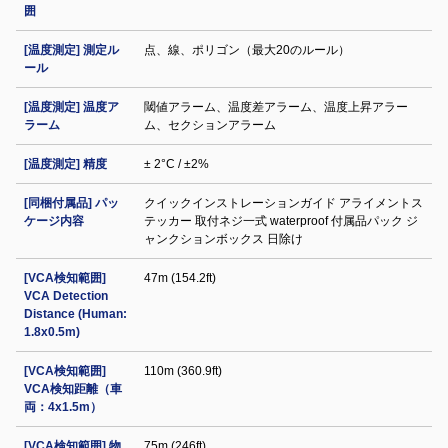
囲
[温度測定] 測定ル
点、線、ポリゴン（最大20のルール）
ール
[温度測定] 温度ア
閾値アラーム、温度差アラーム、温度上昇アラー
ラーム
ム、セクションアラーム
[温度測定] 精度
± 2°C / ±2%
[同梱付属品] パッ
クイックインストレーションガイド アライメントス
ケージ内容
テッカー 取付ネジ一式 waterproof 付属品パック ジ
ャンクションボックス 日除け
[VCA検知範囲]
47m (154.2ft)
VCA Detection
Distance (Human:
1.8x0.5m)
[VCA検知範囲]
110m (360.9ft)
VCA検知距離（車
両：4x1.5m）
[VCA検知範囲] 物
75m (246ft)