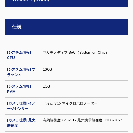
仕様
[システム情報]
マルチメディア SoC（System-on-Chip）
CPU
[システム情報] フ
16GB
ラッシュ
[システム情報]
1GB
RAM
[カメラ仕様] イメ
非冷却 VOx マイクロボロメーター
ージセンサー
[カメラ仕様] 最大
有効解像度: 640x512 最大表示解像度: 1280x1024
解像度