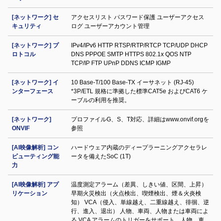
[ネットワーク] セ
アクセスリスト パスワード保護 ユーザーアクセス
キュリティ
ログ ユーザーアカウント管理
[ネットワーク] プ
IPv4/IPv6 HTTP RTSP/RTP/RTCP TCP/UDP DHCP
ロトコル
DNS PPPOE SMTP HTTPS 802.1x QOS NTP
TCP/IP FTP UPnP DDNS ICMP IGMP
[ネットワーク] イ
10 Base-T/100 Base-TX イーサネット (RJ-45)
ンターフェース
*3P/ETL 規格に準拠した標準CAT5e およびCAT6 ケ
ーブルの利用を推奨。
[ネットワーク]
プロファイルG、S、T対応、詳細はwww.onvif.orgを
ONVIF
参照
[AI映像解析] コン
ハードウェア内蔵のディープラーニングアクセラレ
ピューティング能
ータを備えたSoC (1T)
力
[AI映像解析] アプ
温度測定アラーム（差異、しきい値、区間、上昇）
リケーション
早期火災検出（火点検出、喫煙検出、煙＆火炎検
知） VCA（侵入、単線越え、二重線越え、徘徊、逆
行、進入、退出） 人物、車両、人物または車両によ
る VCA アラームのトリガーをサポート。人物、車