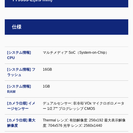
仕様
[システム情報]
マルチメディア SoC（System-on-Chip）
CPU
[システム情報] フ
16GB
ラッシュ
[システム情報]
1GB
RAM
[カメラ仕様] イメ
デュアルセンサー: 非冷却 VOx マイクロボロメータ
ージセンサー
ー 1/2.7"" プログレッシブ CMOS
[カメラ仕様] 最大
Thermal レンズ: 有効解像度: 256x192 最大表示解像
解像度
度: 704x576 光学 レンズ: 2560x1440