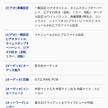
[ビデオ] 画像設定
一般設定 ビデオタイトル、タイムスタンプオーバー
レイ、ビデオの向き（反転、ミラー、回転） サーマ
ル設定 ホワイトバランス、画像調整 (明るさ、コン
トラスト、シャープネス) プライバシーマスク スケ
ジュールされたプロファイル設定
[ビデオ] 一般設定
スケジュールされたプロファイル設定
ビデオタイトル、
タイムスタンプオ
ーバーレイ、ビデ
オの向き（反転、
ミラー、回転）
[オーディオ] オー
双方向オーディオ
ディオ能力
[オーディオ] 圧縮
G.711 RAW_PCM
[オーディオ] イン
外部マイク入力 外部ライン出力 内蔵マイク・スピ
ターフェース
ーカー
[ネットワーク] ユ
最大10クライアントまでライブビューが可能
ーザー