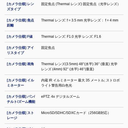
[カメラ仕様] レン
固定焦点 (Thermal レンズ) 固定焦点（光学レンズ）
ズタイプ
[カメラ仕様] 焦点
Thermal レンズ: f = 3.5 mm 光学レンズ： f = 4 mm
距離
[カメラ仕様] F値
Thermal レンズ: F1.0 光学 レンズ: F1.6
[カメラ仕様] アイ
固定焦点
リスタイプ
[カメラ仕様] 画角
Thermal レンズ(3.5mm) 48°(水平) 36° (垂直) 光学
レンズ (4mm) 92° (水平) 46°(垂直)
[カメラ仕様] イル
内蔵 IR イルミネーター 最大 35 メートル; ストロボ
ミネーター
ライト警告用白色光
[カメラ仕様] パン/
ePTZ: 4x デジタルズーム
チルト/ズーム機能
[カメラ仕様] スト
MicroSD/SDHC/SDXCカード（256GB対応）
レージ