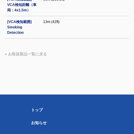
VCA検知距離（車
両：4x1.5m）
[VCA検知範囲]
13m (42ft)
Smoking
Detection
« お取扱製品一覧に戻る
トップ
お知らせ