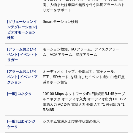
両、人物または車両の無視を伴う温度アラームのト
リガーをサポート
[ソリューションイ
Smart モーション検知
ンテグレーション]
ビデオモーション
検知
[アラームおよびイ
モーション検知、I/O アラーム、ディスクアラー
ベント] イベントト
ム、VCA アラーム、温度アラーム
リガー
[アラームおよびイ
オーディオクリップ、外部出力、電子メール、
ベント] イベントア
FTP、SDカード; を経由したイベント通知 白色灯点
クション
滅＆ホーン警告
[一般] コネクタ
10/100 Mbps ネットワーク/PoE接続用RJ-45ケーブ
ルコネクタ オーディオ入力 オーディオ出力 DC 12V
電源入力 AC 24V 電源入力 外部入力 *1 外部出力 *1
RS485
[一般] LEDインジ
システム電源および動作状態の表示
ケータ