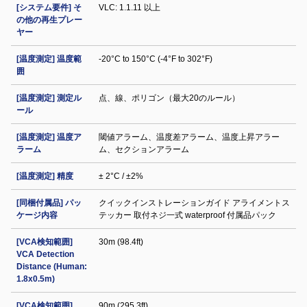
[システム要件] そ
VLC: 1.1.11 以上
の他の再生プレー
ヤー
[温度測定] 温度範
-20°C to 150°C (-4°F to 302°F)
囲
[温度測定] 測定ル
点、線、ポリゴン（最大20のルール）
ール
[温度測定] 温度ア
閾値アラーム、温度差アラーム、温度上昇アラー
ラーム
ム、セクションアラーム
[温度測定] 精度
± 2°C / ±2%
[同梱付属品] パッ
クイックインストレーションガイド アライメントス
ケージ内容
テッカー 取付ネジ一式 waterproof 付属品パック
[VCA検知範囲]
30m (98.4ft)
VCA Detection
Distance (Human:
1.8x0.5m)
[VCA検知範囲]
90m (295.3ft)