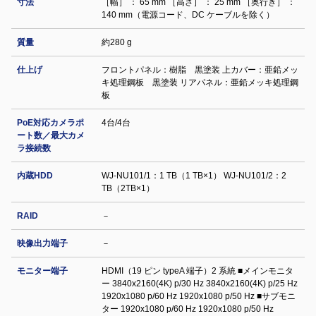
寸法
［幅］ ： 65 mm ［高さ］ ： 25 mm ［奥行き］ ：
140 mm（電源コード、DC ケーブルを除く）
質量
約280 g
仕上げ
フロントパネル：樹脂 黒塗装 上カバー：亜鉛メッ
キ処理鋼板 黒塗装 リアパネル：亜鉛メッキ処理鋼
板
PoE対応カメラポ
4台/4台
ート数／最大カメ
ラ接続数
内蔵HDD
WJ-NU101/1：1 TB（1 TB×1） WJ-NU101/2：2
TB（2TB×1）
RAID
－
映像出力端子
－
モニター端子
HDMI（19 ピン typeA 端子）2 系統 ■メインモニタ
ー 3840x2160(4K) p/30 Hz 3840x2160(4K) p/25 Hz
1920x1080 p/60 Hz 1920x1080 p/50 Hz ■サブモニ
ター 1920x1080 p/60 Hz 1920x1080 p/50 Hz