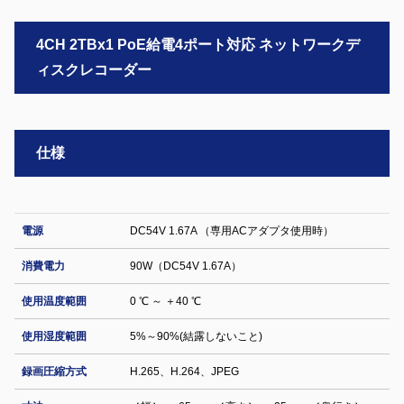
4CH 2TBx1 PoE給電4ポート対応 ネットワークデ
ィスクレコーダー
仕様
電源
DC54V 1.67A （専用ACアダプタ使用時）
消費電力
90W（DC54V 1.67A）
使用温度範囲
0 ℃ ～ ＋40 ℃
使用湿度範囲
5%～90%(結露しないこと)
録画圧縮方式
H.265、H.264、JPEG