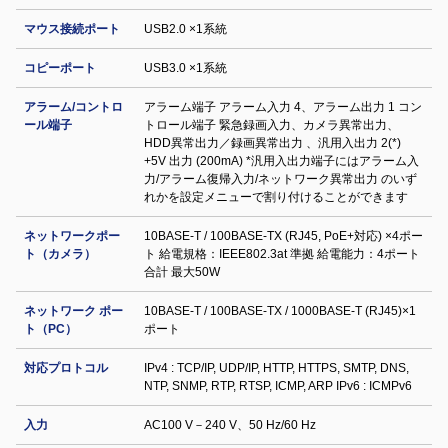
マウス接続ポート
USB2.0 ×1系統
コピーポート
USB3.0 ×1系統
アラーム/コントロ
アラーム端子 アラーム入力 4、アラーム出力 1 コン
ール端子
トロール端子 緊急録画入力、カメラ異常出力、
HDD異常出力／録画異常出力 、汎用入出力 2(*)
+5V 出力 (200mA) *汎用入出力端子にはアラーム入
力/アラーム復帰入力/ネットワーク異常出力 のいず
れかを設定メニューで割り付けることができます
ネットワークポー
10BASE-T / 100BASE-TX (RJ45, PoE+対応) ×4ポー
ト（カメラ）
ト 給電規格：IEEE802.3at 準拠 給電能力：4ポート
合計 最大50W
ネットワーク ポー
10BASE-T / 100BASE-TX / 1000BASE-T (RJ45)×1
ト（PC）
ポート
対応プロトコル
IPv4 : TCP/IP, UDP/IP, HTTP, HTTPS, SMTP, DNS,
NTP, SNMP, RTP, RTSP, ICMP, ARP IPv6 : ICMPv6
入力
AC100 V－240 V、50 Hz/60 Hz