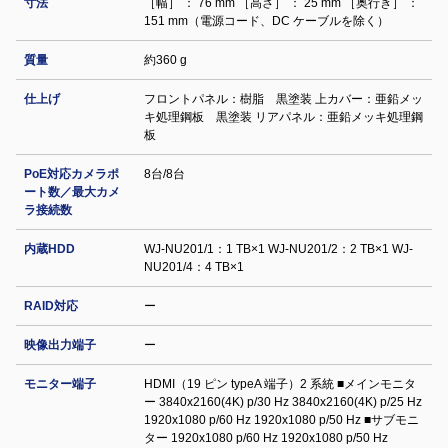
寸法
［幅］ ： 76 mm ［高さ］ ： 25 mm ［奥行き］ ：
151 mm（電源コード、DC ケーブルを除く）
質量
約360 g
仕上げ
フロントパネル：樹脂 黒塗装 上カバー：亜鉛メッ
キ処理鋼板 黒塗装 リアパネル：亜鉛メッキ処理鋼
板
PoE対応カメラポ
8台/8台
ート数／最大カメ
ラ接続数
内蔵HDD
WJ-NU201/1：1 TB×1 WJ-NU201/2：2 TB×1 WJ-
NU201/4：4 TB×1
RAID対応
ー
映像出力端子
ー
モニター端子
HDMI（19 ピン typeA 端子）2 系統 ■メインモニタ
ー 3840x2160(4K) p/30 Hz 3840x2160(4K) p/25 Hz
1920x1080 p/60 Hz 1920x1080 p/50 Hz ■サブモニ
ター 1920x1080 p/60 Hz 1920x1080 p/50 Hz