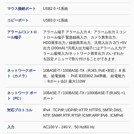
マウス接続ポート
USB2.0 ×1系統
コピーポート
USB3.0 ×1系統
アラーム/コントロ
アラーム端子 アラーム入力 4、アラーム出力 1 コン
ール端子
トロール端子 緊急録画入力、カメラ異常出力、
HDD異常出力／録画異常出力、汎用入出力 2(*) +5V
出力 (200mA) *汎用入出力端子にはアラーム入力/ア
ラーム復帰入力/ネットワーク異常出力 のいずれか
を設定メニューで割り付けることができます
ネットワークポー
10BASE-T / 100BASE-TX（RJ45, PoE+対応） 8 系
ト（カメラ）
統、 給電規格 ： PoE IEEE802.3at準拠、 給電能力
： 8ポート合計 最大110W
ネットワーク ポー
10BASE-T / 100BASE-TX / 1000BASE-T (RJ45) ×1
ト（PC）
ポート
対応プロトコル
IPv4 : TCP/IP, UDP/IP, HTTP, HTTPS, SMTP, DNS,
NTP, SNMP, RTP, RTSP, ICMP, ARP IPv6 : ICMPv6
入力
AC100 V－240 V、50 Hz/60 Hz