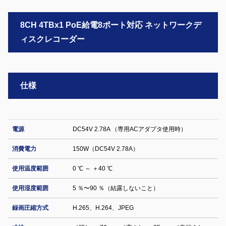
8CH 4TBx1 PoE給電8ポート対応 ネットワークデ
ィスクレコーダー
仕様
電源
DC54V 2.78A （専用ACアダプタ使用時）
消費電力
150W（DC54V 2.78A）
使用温度範囲
0 ℃ ～ ＋40 ℃
使用湿度範囲
5 ％〜90 ％（結露しないこと）
録画圧縮方式
H.265、H.264、JPEG