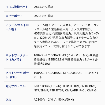
マウス接続ポート
USB2.0 ×1系統
コピーポート
USB3.0 ×1系統
アラーム/コントロ
アラーム端子 アラーム入力 4、アラーム出力 1 コン
ール端子
トロール端子 緊急録画入力、カメラ異常出力、
HDD異常出力／録画異常出力、汎用入出力 2(*) +5V
出力 (200mA) *汎用入出力端子にはアラーム入力/ア
ラーム復帰入力/ネットワーク異常出力 のいずれか
を設定メニューで割り付けることができます
ネットワークポー
10BASE-T / 100BASE-TX (RJ45, PoE+対応) 8 系統
ト（カメラ）
給電規格：IEEE802.3at 準拠 給電能力：8ポート合
計 最大110W
ネットワーク ポー
10BASE-T / 100BASE-TX / 1000BASE-T (RJ45) ×1
ト（PC）
ポート
対応プロトコル
IPv4 : TCP/IP, UDP/IP, HTTP, HTTPS, SMTP, DNS,
NTP, SNMP, RTP, RTSP, ICMP, ARP IPv6 : ICMPv6
入力
AC100 V－240 V、50 Hz/60 Hz