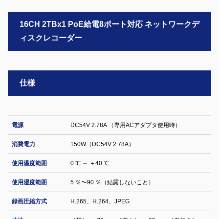
16CH 2TBx1 PoE給電8ポート対応 ネットワークデ
ィスクレコーダー
仕様
電源
DC54V 2.78A （専用ACアダプタ使用時）
消費電力
150W（DC54V 2.78A）
使用温度範囲
0 ℃ ～ ＋40 ℃
使用湿度範囲
5 ％〜90 ％（結露しないこと）
録画圧縮方式
H.265、H.264、JPEG