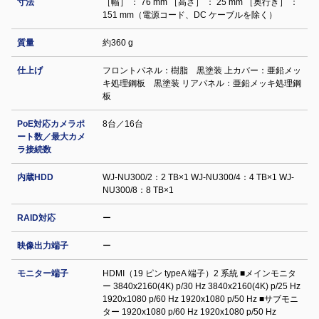
寸法
［幅］ ： 76 mm ［高さ］ ： 25 mm ［奥行き］ ：
151 mm（電源コード、DC ケーブルを除く）
質量
約360 g
仕上げ
フロントパネル：樹脂 黒塗装 上カバー：亜鉛メッ
キ処理鋼板 黒塗装 リアパネル：亜鉛メッキ処理鋼
板
PoE対応カメラポ
8台／16台
ート数／最大カメ
ラ接続数
内蔵HDD
WJ-NU300/2：2 TB×1 WJ-NU300/4：4 TB×1 WJ-
NU300/8：8 TB×1
RAID対応
ー
映像出力端子
ー
モニター端子
HDMI（19 ピン typeA 端子）2 系統 ■メインモニタ
ー 3840x2160(4K) p/30 Hz 3840x2160(4K) p/25 Hz
1920x1080 p/60 Hz 1920x1080 p/50 Hz ■サブモニ
ター 1920x1080 p/60 Hz 1920x1080 p/50 Hz