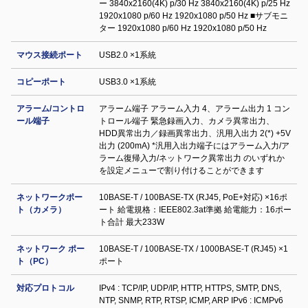
ー 3840x2160(4K) p/30 Hz 3840x2160(4K) p/25 Hz
1920x1080 p/60 Hz 1920x1080 p/50 Hz ■サブモニ
ター 1920x1080 p/60 Hz 1920x1080 p/50 Hz
マウス接続ポート
USB2.0 ×1系統
コピーポート
USB3.0 ×1系統
アラーム/コントロ
アラーム端子 アラーム入力 4、アラーム出力 1 コン
ール端子
トロール端子 緊急録画入力、カメラ異常出力、
HDD異常出力／録画異常出力、汎用入出力 2(*) +5V
出力 (200mA) *汎用入出力端子にはアラーム入力/ア
ラーム復帰入力/ネットワーク異常出力 のいずれか
を設定メニューで割り付けることができます
ネットワークポー
10BASE-T / 100BASE-TX (RJ45, PoE+対応) ×16ポ
ト（カメラ）
ート 給電規格：IEEE802.3at準拠 給電能力：16ポー
ト合計 最大233W
ネットワーク ポー
10BASE-T / 100BASE-TX / 1000BASE-T (RJ45) ×1
ト（PC）
ポート
対応プロトコル
IPv4 : TCP/IP, UDP/IP, HTTP, HTTPS, SMTP, DNS,
NTP, SNMP, RTP, RTSP, ICMP, ARP IPv6 : ICMPv6