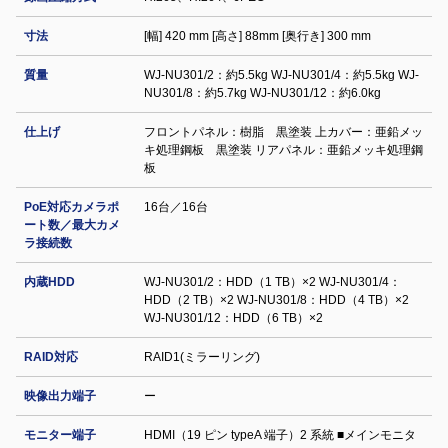
寸法
[幅] 420 mm [高さ] 88mm [奥行き] 300 mm
質量
WJ-NU301/2：約5.5kg WJ-NU301/4：約5.5kg WJ-
NU301/8：約5.7kg WJ-NU301/12：約6.0kg
仕上げ
フロントパネル：樹脂 黒塗装 上カバー：亜鉛メッ
キ処理鋼板 黒塗装 リアパネル：亜鉛メッキ処理鋼
板
PoE対応カメラポ
16台／16台
ート数／最大カメ
ラ接続数
内蔵HDD
WJ-NU301/2：HDD（1 TB）×2 WJ-NU301/4：
HDD（2 TB）×2 WJ-NU301/8：HDD（4 TB）×2
WJ-NU301/12：HDD（6 TB）×2
RAID対応
RAID1(ミラーリング)
映像出力端子
ー
モニター端子
HDMI（19 ピン typeA 端子）2 系統 ■メインモニタ