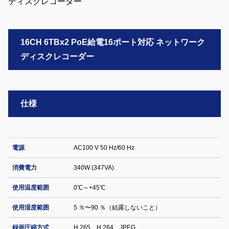
16CH 6TBx2 PoE給電16ポート対応 ネットワーク
ディスクレコーダー
仕様
電源
AC100 V 50 Hz/60 Hz
消費電力
340W (347VA)
使用温度範囲
0℃～+45℃
使用湿度範囲
5 ％〜90 ％（結露しないこと）
録画圧縮方式
H.265、H.264、JPEG