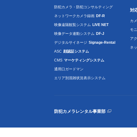
防犯カメラ・防犯コンサルティング
対
ネットワークカメラ録画
DF-R
カメ
映像遠隔観覧システム
LIVE NET
モ
映像データ連動システム
DF-J
ア
デジタルサイネージ
Signage-Rental
ネ
ASC
顔認証システム
CMS
マーケティングシステム
通用口ガードマン
エリア別混雑状況表示システム
防犯カメラレンタル事業部