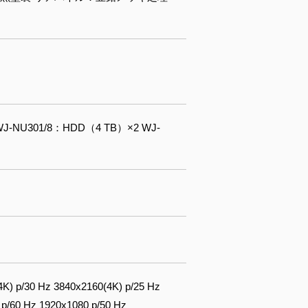
J-NU301/8：HDD（4 TB）×2 WJ-
30 Hz 3840x2160(4K) p/25 Hz
/60 Hz 1920x1080 p/50 Hz