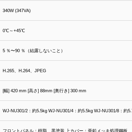
340W (347VA)
0℃～+45℃
5 ％〜90 ％（結露しないこと）
H.265、H.264、JPEG
[幅] 420 mm [高さ] 88mm [奥行き] 300 mm
WJ-NU301/2：約5.5kg WJ-NU301/4：約5.5kg WJ-NU301/8：約5.
フロントパネル：樹脂 黒塗装 上カバー：亜鉛メッキ処理鋼板 