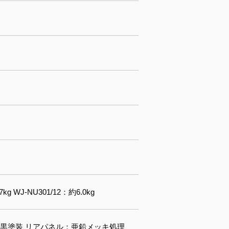
7kg WJ-NU301/12：約6.0kg
黒塗装 リアパネル：亜鉛メッキ処理