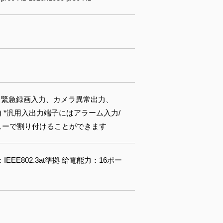
子 緊急録画入力、カメラ異常出力、
mA) *汎用入出力端子にはアラーム入力/
ューで割り付けることができます
規格：IEEE802.3at準拠 給電能力：16ポー