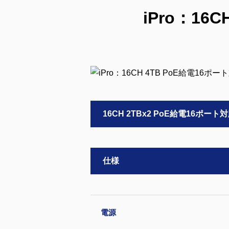
iPro：16
16CH 2TBx2 PoE給電16ポ
仕様
電源