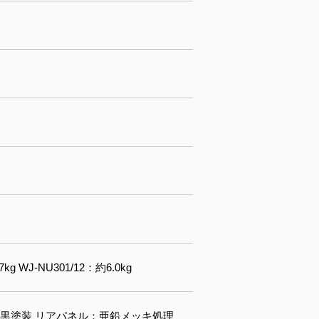
7kg WJ-NU301/12：約6.0kg
黒塗装 リアパネル：亜鉛メッキ処理