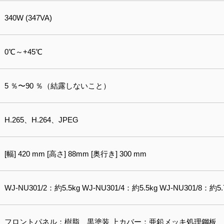
340W (347VA)
0℃～+45℃
5 ％〜90 ％（結露しないこと）
H.265、H.264、JPEG
[幅] 420 mm [高さ] 88mm [奥行き] 300 mm
WJ-NU301/2：約5.5kg WJ-NU301/4：約5.5kg WJ-NU301/8：約5.
フロントパネル：樹脂 黒塗装 上カバー：亜鉛メッキ処理鋼板 