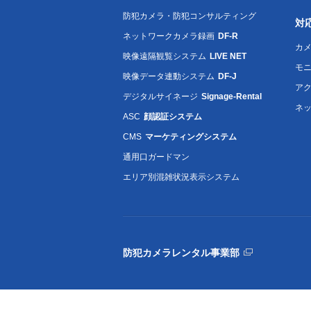
防犯カメラ・防犯コンサルティング
対
ネットワークカメラ録画
DF-R
カメ
映像遠隔観覧システム
LIVE NET
モ
映像データ連動システム
DF-J
ア
デジタルサイネージ
Signage-Rental
ネ
ASC
顔認証システム
CMS
マーケティングシステム
通用口ガードマン
エリア別混雑状況表示システム
防犯カメラレンタル事業部