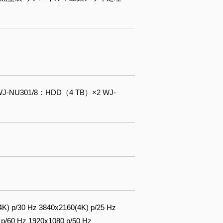
J-NU301/8：HDD（4 TB）×2 WJ-
30 Hz 3840x2160(4K) p/25 Hz
/60 Hz 1920x1080 p/50 Hz