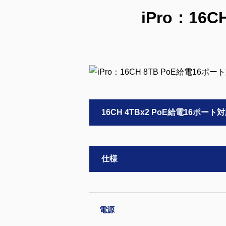
iPro：16
16CH 4TBx2 PoE給電16ポ
仕様
電源