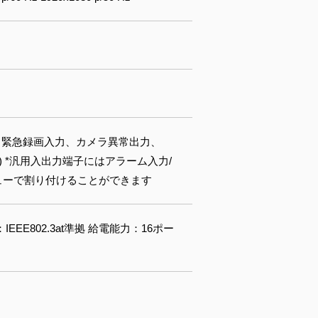
子 緊急録画入力、カメラ異常出力、
mA) *汎用入出力端子にはアラーム入力/
ューで割り付けることができます
規格：IEEE802.3at準拠 給電能力：16ポー