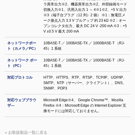
ラ異常出力※2、機器異常出力※2、外部録画モード
切換入力※1、汎用入出力 1 ～ 4※1※2、+5 V 出力
※3（端子台プラグ（12 列）2 個） ※1：無電圧メ
ーク接点入力 3.3 V プルアップ 約 23 kΩ ※2：オー
プンコレクタ出力、最大 DC 24 V -200 mA ※3：+5
V ±0.5 V 最大 200 mA
ネットワークポー
10BASE-T ／ 100BASE-TX ／ 1000BASE-T （RJ-
ト（カメラ／PC）
45）1 系統
ネットワーク ポー
10BASE-T ／ 100BASE-TX ／ 1000BASE-T （RJ-
ト（PC）
45）1 系統
対応プロトコル
HTTP、HTTPS、RTP、RTSP、TCP/IP、UDP/IP、
SMTP、NTP（サーバー、クライアント）、DNS、
SNMP、POP3
対応ウェブブラウ
Microsoft Edge※4、 Google Chrome™、Mozilla
ザ―
Firefox ※4：Microsoft Edge の Internet Explorer 互
換モードには対応しておりません。
« お取扱製品一覧に戻る