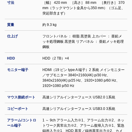
寸法
［幅］ 420 mm ［高さ］ 88 mm ［奥行き］ 370
mm（ラックマウント金具から350 mm）（ゴム足、
突起部含まず）
質量
約 9.3 kg
仕上げ
フロントパネル ： 樹脂 黒塗装 上カバー ： 亜鉛メ
ッキ処理鋼板 黒塗装 リアパネル ： 亜鉛メッキ処理
鋼板
HDD
HDD（2 TB）×4
モニター端子
HDMI（19 ピン type A 端子）2 系統 メインモニター
／サブモニター 3840×2160(4K) p/30 Hz、
3840x2160(4K) p/25 Hz、1920×1080 p/60 Hz、
1920×1080 p/50 Hz
マウス接続ポート
高速シリアルインターフェース USB2.0 1系統
コピーポート
高速シリアルインターフェース USB3.0 3系統
アラーム/コントロ
1 ～ 9ch アラーム入力※1、アラーム出力※2、ネッ
ール端子
トワーク異常出力※2、アラーム復帰入力※1、緊急
録画入力※1、HDD 異常／録画異常出力※2、カメ