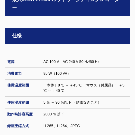
ー
仕様
電源
AC 100 V – AC 240 V 50 Hz/60 Hz
消費電力
95 W（100 VA）
使用温度範囲
［本体］0 ℃ ～ ＋45 ℃ ［マウス（付属品）］＋5
℃ ～ ＋40 ℃
使用湿度範囲
5 ％ ～ 90 ％以下 （結露なきこと）
動作時許容高度
2000 m 以下
録画圧縮方式
H.265、H.264、JPEG