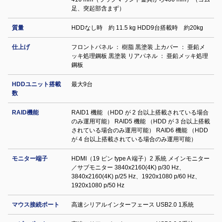
足、突起部含まず）
質量
HDDなし時 約 11.5 kg HDD9台搭載時 約20kg
仕上げ
フロントパネル ： 樹脂 黒塗装 上カバー ： 亜鉛メ
ッキ処理鋼板 黒塗装 リアパネル ： 亜鉛メッキ処理
鋼板
HDDユニット搭載
最大9台
数
RAID機能
RAID1 機能 （HDD が 2 台以上搭載されている場合
のみ運用可能） RAID5 機能 （HDD が 3 台以上搭載
されている場合のみ運用可能） RAID6 機能 （HDD
が 4 台以上搭載されている場合のみ運用可能）
モニター端子
HDMI（19 ピン type A 端子）2 系統 メインモニター
／サブモニター 3840x2160(4K) p/30 Hz、
3840x2160(4K) p/25 Hz、1920x1080 p/60 Hz、
1920x1080 p/50 Hz
マウス接続ポート
高速シリアルインターフェース USB2.0 1系統