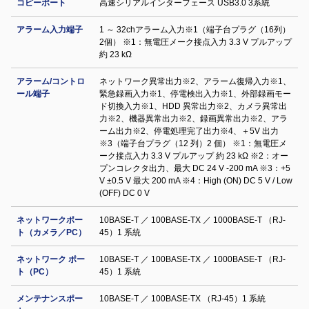
コピーポート
高速シリアルインターフェース USB3.0 3系統
アラーム入力端子
1 ～ 32chアラーム入力※1（端子台プラグ（16列）
2個） ※1：無電圧メーク接点入力 3.3 V プルアップ
約 23 kΩ
アラーム/コントロ
ネットワーク異常出力※2、アラーム復帰入力※1、
ール端子
緊急録画入力※1、停電検出入力※1、外部録画モー
ド切換入力※1、HDD 異常出力※2、カメラ異常出
力※2、機器異常出力※2、録画異常出力※2、アラ
ーム出力※2、停電処理完了出力※4、＋5V 出力
※3（端子台プラグ（12 列）2 個） ※1：無電圧メ
ーク接点入力 3.3 V プルアップ 約 23 kΩ ※2：オー
プンコレクタ出力、最大 DC 24 V -200 mA ※3：+5
V ±0.5 V 最大 200 mA ※4：High (ON) DC 5 V / Low
(OFF) DC 0 V
ネットワークポー
10BASE-T ／ 100BASE-TX ／ 1000BASE-T （RJ-
ト（カメラ／PC）
45）1 系統
ネットワーク ポー
10BASE-T ／ 100BASE-TX ／ 1000BASE-T （RJ-
ト（PC）
45）1 系統
メンテナンスポー
10BASE-T ／ 100BASE-TX （RJ-45）1 系統