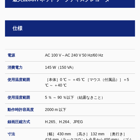
仕様
電源
AC 100 V – AC 240 V 50 Hz/60 Hz
消費電力
145 W（150 VA）
使用温度範囲
［本体］0 ℃ ～ ＋45 ℃ ［マウス（付属品）］＋5
℃ ～ ＋40 ℃
使用湿度範囲
5 ％ ～ 90 ％以下 （結露なきこと）
動作時許容高度
2000 m 以下
録画圧縮方式
H.265、H.264、JPEG
寸法
［幅］ 430 mm ［高さ］ 132 mm ［奥行き］
416 mm（ラックマウント金具から400 mm）（ゴム