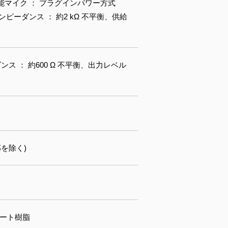
用可能マイク ： プラグインパワー方式
入力インピーダンス ： 約2 kΩ 不平衡、供給
ス ： 約600 Ω 不平衡、出力レベル
部を除く)
ネート樹脂