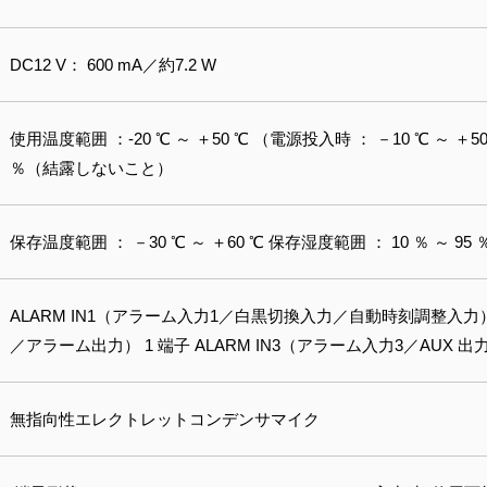
DC12 V： 600 mA／約7.2 W
使用温度範囲 ：-20 ℃ ～ ＋50 ℃ （電源投入時 ： －10 ℃ ～ ＋50
％（結露しないこと）
保存温度範囲 ： －30 ℃ ～ ＋60 ℃ 保存湿度範囲 ： 10 ％ ～ 
ALARM IN1（アラーム入力1／白黒切換入力／自動時刻調整入力） 1
／アラーム出力） 1 端子 ALARM IN3（アラーム入力3／AUX 出力
無指向性エレクトレットコンデンサマイク