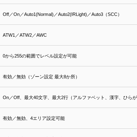
Off／On／Auto1(Normal)／Auto2(IRLight)／Auto3（SCC）
ATW1／ATW2／AWC
0から255の範囲でレベル設定が可能
有効／無効（ゾーン設定 最大8か所）
On／Off、最大40文字、最大2行（アルファベット、漢字、ひ
有効／無効、4エリア設定可能