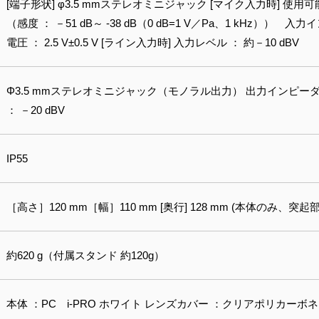
[端子形状] φ3.5 mmステレオミニジャック [マイク入力時] 使
（感度 ： －51 dB～ -38 dB（0 dB=1 V／Pa、1 kHz）） 
電圧 ： 2.5 V±0.5 V [ライン入力時] 入力レベル ： 約－10 dBV
Φ3.5 mmステレオミニジャック（モノラル出力） 出力インピーダン
： －20 dBV
IP55
［高さ］120 mm［幅］110 mm [奥行] 128 mm (本体のみ、突起
約620 g（付属スタンド 約120g）
本体 ：PC i-PRO ホワイト レンズカバー ：クリアポリカーボ