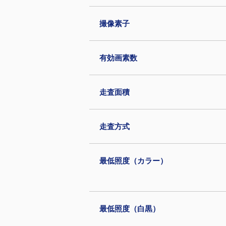
撮像素子
有効画素数
走査面積
走査方式
最低照度（カラー）
最低照度（白黒）