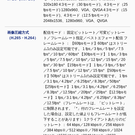
320x180 4:3モード（30 fpsモード)、4:3モード（25
fpsモード) 1280x960、VGA、QVGA 4:3モード（15
fpsモード)、4:3モード（12.5 fpsモード)
2048x1536、1280x960、VGA、QVGA
画像圧縮方式
配信モード ： 固定ビットレート／可変ビットレー
（H.265・H.264）
ト／フレームレート指定／ベストエフォート配信 フ
レームレート ： 【60fpsモード】60fps* はストリー
ム1のみ設定可能です。 1 fps／3 fps／5 fps*／7.5
fps*／10 fps*／60fps* 【30fpsモード】 1 fps／3 fps
／5 fps*／7.5 fps*／10 fps*／12 fps*／15 fps*／20
fps*／30 fps* 【15fpsモード】 1 fps／3 fps／5 fps*
／7.5 fps*／10 fps*／12 fps*／15 fps* 【50fpsモー
ド】50fps* はストリーム1のみ設定可能です。 1 fps
／3.1 fps／4.2fps* ／6.25fps*／8.3fps*／50fps*
【25fpsモード】 1 fps／3.1 fps／4.2fps* ／6.25fps*
／8.3fps* ／12.5fps* ／20fps* ／25fps* 【12.5fpsモ
ード】 1 fps／3.1 fps／4.2fps* ／6.25fps*／8.3fps*
／12.5fps* （フレームレートは、「ビットレート」
に制限されます。「*」付のフレームレートを設定
した場合は、設定した値よりもフレームレートが低
下することがあります） 1クライアントあたりのビ
ットレート ： 64 kbps／128 kbps※／256 kbps※
／384 kbps※／512 kbps※／768 kbps※／1024