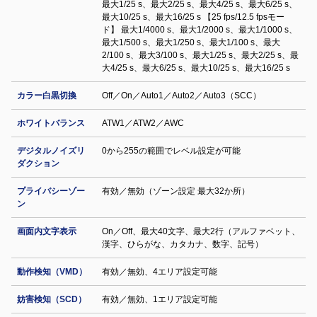
最大1/25 s、最大2/25 s、最大4/25 s、最大6/25 s、
最大10/25 s、最大16/25 s 【25 fps/12.5 fpsモー
ド】 最大1/4000 s、最大1/2000 s、最大1/1000 s、
最大1/500 s、最大1/250 s、最大1/100 s、最大
2/100 s、最大3/100 s、最大1/25 s、最大2/25 s、最
大4/25 s、最大6/25 s、最大10/25 s、最大16/25 s
カラー白黒切換
Off／On／Auto1／Auto2／Auto3（SCC）
ホワイトバランス
ATW1／ATW2／AWC
デジタルノイズリ
0から255の範囲でレベル設定が可能
ダクション
プライバシーゾー
有効／無効（ゾーン設定 最大32か所）
ン
画面内文字表示
On／Off、最大40文字、最大2行（アルファベット、
漢字、ひらがな、カタカナ、数字、記号）
動作検知（VMD）
有効／無効、4エリア設定可能
妨害検知（SCD）
有効／無効、1エリア設定可能