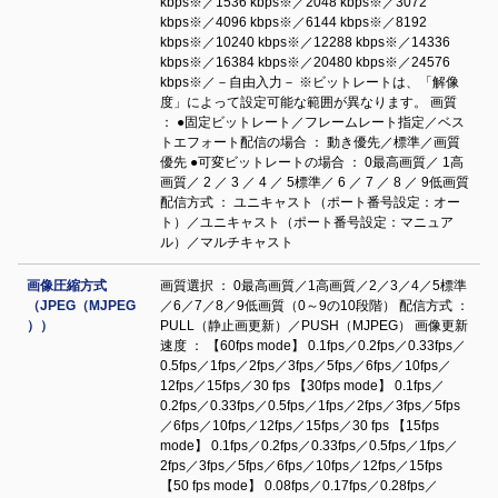
kbps※／1536 kbps※／2048 kbps※／3072
kbps※／4096 kbps※／6144 kbps※／8192
kbps※／10240 kbps※／12288 kbps※／14336
kbps※／16384 kbps※／20480 kbps※／24576
kbps※／－自由入力－ ※ビットレートは、「解像
度」によって設定可能な範囲が異なります。 画質
： ●固定ビットレート／フレームレート指定／ベス
トエフォート配信の場合 ： 動き優先／標準／画質
優先 ●可変ビットレートの場合 ： 0最高画質／ 1高
画質／ 2 ／ 3 ／ 4 ／ 5標準／ 6 ／ 7 ／ 8 ／ 9低画質
配信方式 ： ユニキャスト（ポート番号設定：オー
ト）／ユニキャスト（ポート番号設定：マニュア
ル）／マルチキャスト
画像圧縮方式
画質選択 ： 0最高画質／1高画質／2／3／4／5標準
（JPEG（MJPEG
／6／7／8／9低画質（0～9の10段階） 配信方式 ：
））
PULL（静止画更新）／PUSH（MJPEG） 画像更新
速度 ： 【60fps mode】 0.1fps／0.2fps／0.33fps／
0.5fps／1fps／2fps／3fps／5fps／6fps／10fps／
12fps／15fps／30 fps 【30fps mode】 0.1fps／
0.2fps／0.33fps／0.5fps／1fps／2fps／3fps／5fps
／6fps／10fps／12fps／15fps／30 fps 【15fps
mode】 0.1fps／0.2fps／0.33fps／0.5fps／1fps／
2fps／3fps／5fps／6fps／10fps／12fps／15fps
【50 fps mode】 0.08fps／0.17fps／0.28fps／