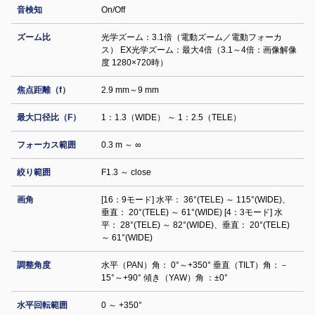
音検知
On/Off
ズーム比
光学ズーム：3.1倍（電動ズーム／電動フォーカ
ス） EX光学ズーム：最大4倍（3.1～4倍：画像解像
度 1280×720時）
焦点距離（f）
2.9 mm～9 mm
最大口径比（F）
1：1.3（WIDE） ～ 1：2.5（TELE）
フォーカス範囲
0.3 m ～ ∞
絞り範囲
F1.3 ～ close
画角
[16：9モード] 水平： 36°(TELE) ～ 115°(WIDE)、
垂直： 20°(TELE) ～ 61°(WIDE) [4：3モード] 水
平： 28°(TELE) ～ 82°(WIDE)、垂直： 20°(TELE)
～ 61°(WIDE)
調整⾓度
水平（PAN）角： 0°～+350° 垂直（TILT）角：－
15°～+90° 傾き（YAW）角 ：±0°
水平回転範囲
0 ～ +350°