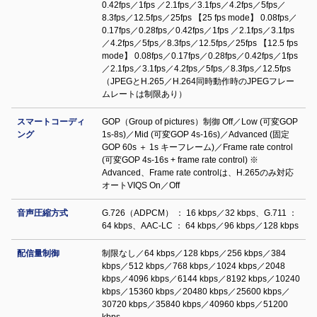
0.42fps／1fps ／2.1fps／3.1fps／4.2fps／5fps／
8.3fps／12.5fps／25fps 【25 fps mode】 0.08fps／
0.17fps／0.28fps／0.42fps／1fps ／2.1fps／3.1fps
／4.2fps／5fps／8.3fps／12.5fps／25fps 【12.5 fps
mode】 0.08fps／0.17fps／0.28fps／0.42fps／1fps
／2.1fps／3.1fps／4.2fps／5fps／8.3fps／12.5fps
（JPEGとH.265／H.264同時動作時のJPEGフレー
ムレートは制限あり）
スマートコーディ
GOP（Group of pictures）制御 Off／Low (可変GOP
ング
1s-8s)／Mid (可変GOP 4s-16s)／Advanced (固定
GOP 60s ＋ 1s キーフレーム)／Frame rate control
(可変GOP 4s-16s + frame rate control) ※
Advanced、Frame rate controlは、H.265のみ対応
オートVIQS On／Off
音声圧縮方式
G.726（ADPCM） ： 16 kbps／32 kbps、G.711 ：
64 kbps、AAC-LC ： 64 kbps／96 kbps／128 kbps
配信量制御
制限なし／64 kbps／128 kbps／256 kbps／384
kbps／512 kbps／768 kbps／1024 kbps／2048
kbps／4096 kbps／6144 kbps／8192 kbps／10240
kbps／15360 kbps／20480 kbps／25600 kbps／
30720 kbps／35840 kbps／40960 kbps／51200