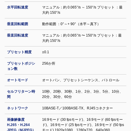
水平回転速度
マニュアル：約 0.065°/s ～ 150°/s プリセット ：最
大約 150°/s
垂直回転範囲
動作範囲 ：0°～+ 90°（水平～真下）
垂直回転速度
マニュアル：約 0.065°/s 〜 150°/s プリセット：最
大約 150°/s
プリセット精度
±0.1
プリセットポジシ
256か所
ョン数
オートモード
オートパン、プリセットシーケンス、パトロール
セルフリターン時
10秒、20秒、30秒、1分、2分、3分、5分、10分、
間
20分、30分、60分
ネットワーク
10BASE-T／100BASE-TX、RJ45コネクター
画像解像度
16:9モード (30 fpsモード)、16:9モード (60 fpsモー
H.265・H.264
ド)、16:9モード (25 fpsモード)、16:9モード (50 fps
JPEG（MJPEG）
モード) 1920x1080、1280x720、640x360、