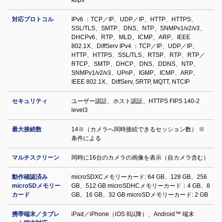
kbps
対応プロトコル
IPv6 ：TCP／IP、UDP／IP、HTTP、HTTPS、
SSL/TLS、SMTP、DNS、NTP、SNMPv1/v2/v3、
DHCPv6、RTP、MLD、ICMP、ARP、IEEE
802.1X、DiffServ IPv4 ：TCP／IP、UDP／IP、
HTTP、HTTPS、SSL/TLS、RTSP、RTP、RTP／
RTCP、SMTP、DHCP、DNS、DDNS、NTP、
SNMPv1/v2/v3、UPnP、IGMP、ICMP、ARP、
IEEE 802.1X、DiffServ, SRTP, MQTT, NTCIP
セキュリティ
ユーザー認証、ホスト認証、HTTPS FIPS 140-2
level3
最大接続数
14※（カメラへ同時接続できるセッション数） ※
条件による
マルチスクリーン
同時に16台のカメラの画像を表示（自カメラ含む）
動作確認済み
microSDXCメモリーカード: 64 GB、128 GB、256
microSDメモリー
GB、512 GB microSDHCメモリーカード：4 GB、8
カード
GB、16 GB、32 GB microSDメモリーカード: 2 GB
携帯端末／タブレ
iPad／iPhone（iOS 8以降）、Android™ 端末