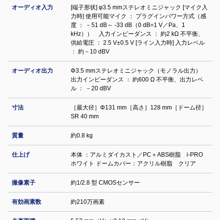
オーディオ入力
[端子形状] φ3.5 mmステレオミニジャック [マイク入
力時] 使用可能マイク ： プラグインパワー方式（感
度 ： －51 dB～ -33 dB（0 dB=1 V／Pa、1
kHz）） 入力インピーダンス ： 約2 kΩ 不平衡、
供給電圧 ： 2.5 V±0.5 V [ライン入力時] 入力レベル
： 約－10 dBV
オーディオ出力
Φ3.5 mmステレオミニジャック（モノラル出力）
出力インピーダンス ： 約600 Ω 不平衡、出力レベ
ル ： －20 dBV
寸法
［最大径］Φ131 mm［高さ］128 mm［ドーム径］
SR 40 mm
質量
約0.8 kg
仕上げ
本体 ：アルミダイカスト／PC＋ABS樹脂 i-PRO
ホワイト ドームカバー：アクリル樹脂 クリア
撮像素子
約1/2.8 型 CMOSセンサー
有効画素数
約210万画素