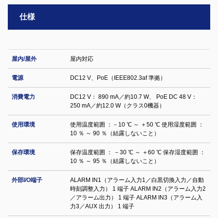
仕様
屋内/屋外
屋内対応
電源
DC12 V、PoE（IEEE802.3af 準拠）
消費電力
DC12 V： 890 mA／約10.7 W、 PoE DC 48 V：
250 mA／約12.0 W（クラス0機器）
使用環境
使用温度範囲 ：－10 ℃ ～ ＋50 ℃ 使用湿度範囲 ：
10 ％ ～ 90 ％（結露しないこと）
保存環境
保存温度範囲 ： －30 ℃ ～ ＋60 ℃ 保存湿度範囲 ：
10 ％ ～ 95 ％（結露しないこと）
外部I/O端子
ALARM IN1（アラーム入力1／白黒切換入力／自動
時刻調整入力） 1 端子 ALARM IN2（アラーム入力2
／アラーム出力） 1 端子 ALARM IN3（アラーム入
力3／AUX 出力） 1 端子