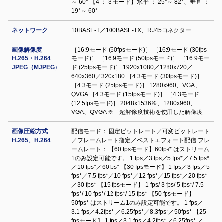
～ 60° 【4 ： 3 モード】水平 ： 25°～ 82°、垂直 ：
19°～ 60°
ネットワーク
10BASE-T／100BASE-TX、RJ45コネクター
画像解像度
［16:9モード (60fpsモード)］ ［16:9モード (30fps
H.265・H.264
モード)］ ［16:9モード (50fpsモード)］ ［16:9モー
JPEG（MJPEG）
ド (25fpsモード)］ 1920x1080／1280x720／
640x360／320x180 ［4:3モード (30fpsモード)］
［4:3モード (25fpsモード)］ 1280x960、VGA、
QVGA ［4:3モード (15fpsモード)］ ［4:3モード
(12.5fpsモード)］ 2048x1536※、1280x960、
VGA、QVGA ※ 超解像度技術を使用した解像度
画像圧縮方式
配信モード： 固定ビットレート／可変ビットレート
H.265、H.264
／フレームレート指定／ベストエフォート配信 フレ
ームレート： 【60 fpsモード】60fps* はストリーム
1のみ設定可能です。 1 fps／3 fps／5 fps*／7.5 fps*
／10 fps*／60fps* 【30 fpsモード】 1 fps／3 fps／5
fps*／7.5 fps*／10 fps*／12 fps*／15 fps*／20 fps*
／30 fps* 【15 fpsモード】 1 fps/ 3 fps/ 5 fps*/ 7.5
fps*/ 10 fps*/ 12 fps*/ 15 fps* 【50 fpsモード】
50fps* はストリーム1のみ設定可能です。 1 fps／
3.1 fps／4.2fps* ／6.25fps*／8.3fps*／50fps* 【25
fpsモード】 1 fps／3.1 fps／4.2fps* ／6.25fps* ／