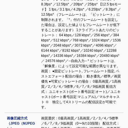
8.3fps* ／12.5fps* ／20fps* ／25fps* 【12.5 fpsモー
ド】 1 fps／3.1 fps／4.2fps* ／6.25fps* ／8.3fps* ／
12.5fps* （フレームレートは、「ビットレート」に
制限されます。「*」付のフレームレートを設定し
た場合は、設定した値よりもフレームレートが低下
することがあります） 1クライアントあたりのビッ
トレート： 64 kbps／128 kbps*／256 kbps*／384
kbps*／512 kbps*／768 kbps*／1024 kbps*／1536
kbps*／2048 kbps*／3072 kbps*／4096 kbps*／
6144 kbps*／8192 kbps*／10240 kbps*／12288
kbps*／14336 kbps*／16384 kbps*／20480 kbps*
／ 24576 kbps*／--自由入力-- * ビットレートは、
「解像度」によって設定可能な範囲が異なります。
画質： ●固定ビットレート, フレームレート指定, ベ
ストエフォート配信の場合： 動き優先／標準／画質
優先 ●可変ビットレートの場合： 0最高画質／1高画
質／2／3／4／5標準／6／7／8／9低画質 配信方
式： ユニキャスト(ポート番号設定:オート)／ユニキ
ャスト(ポート番号設定:マニュアル)／マルチキャス
ト ※ 独立して4ストリームの配信設定が可能で
す。
画像圧縮方式
画質選択：0最高画質／1高画質／2／3／4／5標準
（JPEG（MJPEG
／6／7／8／9低画質（0〜9の10段階） 配信方式：