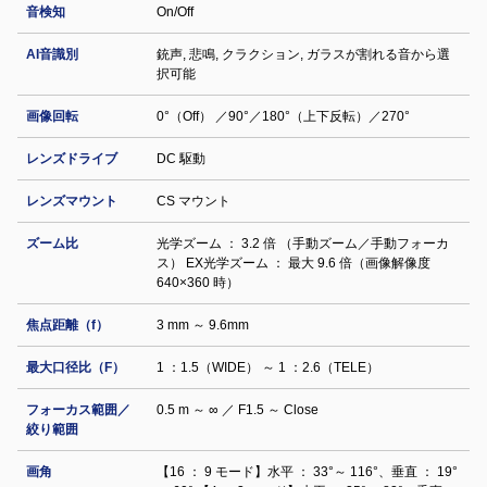
音検知
On/Off
AI音識別
銃声, 悲鳴, クラクション, ガラスが割れる音から選
択可能
画像回転
0°（Off） ／90°／180°（上下反転）／270°
レンズドライブ
DC 駆動
レンズマウント
CS マウント
ズーム比
光学ズーム ： 3.2 倍 （手動ズーム／手動フォーカ
ス） EX光学ズーム ： 最大 9.6 倍（画像解像度
640×360 時）
焦点距離（f）
3 mm ～ 9.6mm
最大口径比（F）
1 ：1.5（WIDE） ～ 1 ：2.6（TELE）
フォーカス範囲／
0.5 m ～ ∞ ／ F1.5 ～ Close
絞り範囲
画角
【16 ： 9 モード】水平 ： 33°～ 116°、垂直 ： 19°