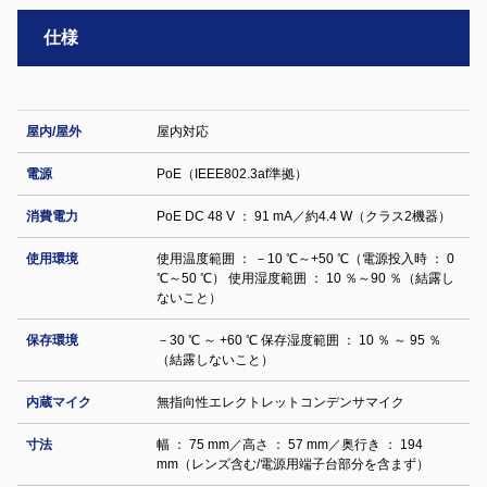
仕様
屋内/屋外
屋内対応
電源
PoE（IEEE802.3af準拠）
消費電力
PoE DC 48 V ： 91 mA／約4.4 W（クラス2機器）
使用環境
使用温度範囲 ： －10 ℃～+50 ℃（電源投入時 ： 0
℃～50 ℃） 使用湿度範囲 ： 10 ％～90 ％（結露し
ないこと）
保存環境
－30 ℃ ～ +60 ℃ 保存湿度範囲 ： 10 ％ ～ 95 ％
（結露しないこと）
内蔵マイク
無指向性エレクトレットコンデンサマイク
寸法
幅 ： 75 mm／高さ ： 57 mm／奥行き ： 194
mm（レンズ含む/電源用端子台部分を含まず）