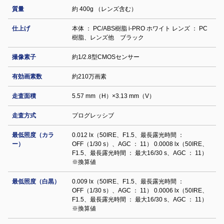
質量
約 400g （レンズ含む）
仕上げ
本体 ： PC/ABS樹脂 i-PRO ホワイト レンズ ： PC
樹脂、レンズ他 ブラック
撮像素子
約1/2.8型CMOSセンサー
有効画素数
約210万画素
走査面積
5.57 mm（H）×3.13 mm（V）
走査方式
プログレッシブ
最低照度（カラ
0.012 lx（50IRE、F1.5、最長露光時間 ：
ー）
OFF（1/30 s）、AGC ： 11） 0.0008 lx（50IRE、
F1.5、最長露光時間 ： 最大16/30 s、AGC ： 11）
※換算値
最低照度（白黒）
0.009 lx（50IRE、F1.5、最長露光時間 ：
OFF（1/30 s）、AGC ： 11） 0.0006 lx（50IRE、
F1.5、最長露光時間 ： 最大16/30 s、AGC ： 11）
※換算値