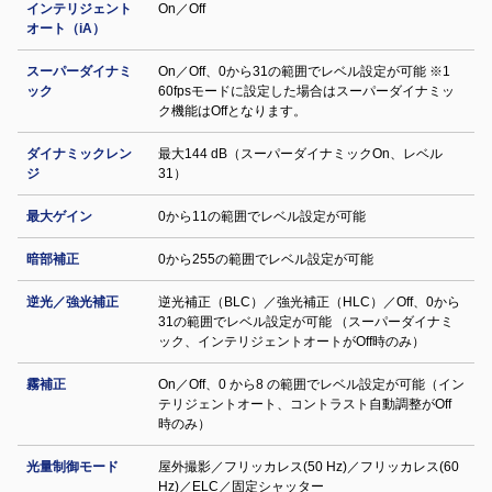
インテリジェント
On／Off
オート（iA）
スーパーダイナミ
On／Off、0から31の範囲でレベル設定が可能 ※1
ック
60fpsモードに設定した場合はスーパーダイナミッ
ク機能はOffとなります。
ダイナミックレン
最大144 dB（スーパーダイナミックOn、レベル
ジ
31）
最大ゲイン
0から11の範囲でレベル設定が可能
暗部補正
0から255の範囲でレベル設定が可能
逆光／強光補正
逆光補正（BLC）／強光補正（HLC）／Off、0から
31の範囲でレベル設定が可能 （スーパーダイナミ
ック、インテリジェントオートがOff時のみ）
霧補正
On／Off、0 から8 の範囲でレベル設定が可能（イン
テリジェントオート、コントラスト自動調整がOff
時のみ）
光量制御モード
屋外撮影／フリッカレス(50 Hz)／フリッカレス(60
Hz)／ELC／固定シャッター