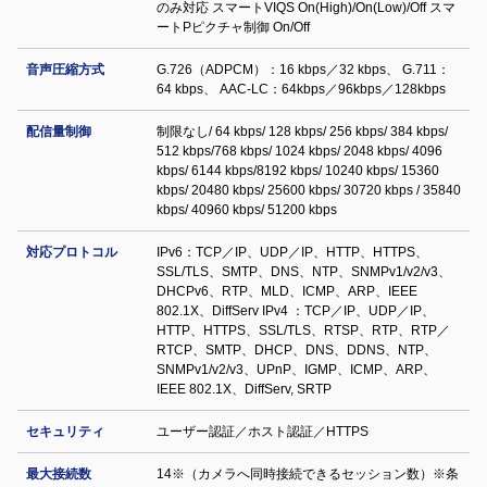
のみ対応 スマートVIQS On(High)/On(Low)/Off スマ
ートPピクチャ制御 On/Off
音声圧縮方式
G.726（ADPCM）：16 kbps／32 kbps、 G.711：
64 kbps、 AAC-LC：64kbps／96kbps／128kbps
配信量制御
制限なし/ 64 kbps/ 128 kbps/ 256 kbps/ 384 kbps/
512 kbps/768 kbps/ 1024 kbps/ 2048 kbps/ 4096
kbps/ 6144 kbps/8192 kbps/ 10240 kbps/ 15360
kbps/ 20480 kbps/ 25600 kbps/ 30720 kbps / 35840
kbps/ 40960 kbps/ 51200 kbps
対応プロトコル
IPv6：TCP／IP、UDP／IP、HTTP、HTTPS、
SSL/TLS、SMTP、DNS、NTP、SNMPv1/v2/v3、
DHCPv6、RTP、MLD、ICMP、ARP、IEEE
802.1X、DiffServ IPv4 ：TCP／IP、UDP／IP、
HTTP、HTTPS、SSL/TLS、RTSP、RTP、RTP／
RTCP、SMTP、DHCP、DNS、DDNS、NTP、
SNMPv1/v2/v3、UPnP、IGMP、ICMP、ARP、
IEEE 802.1X、DiffServ, SRTP
セキュリティ
ユーザー認証／ホスト認証／HTTPS
最大接続数
14※（カメラへ同時接続できるセッション数）※条