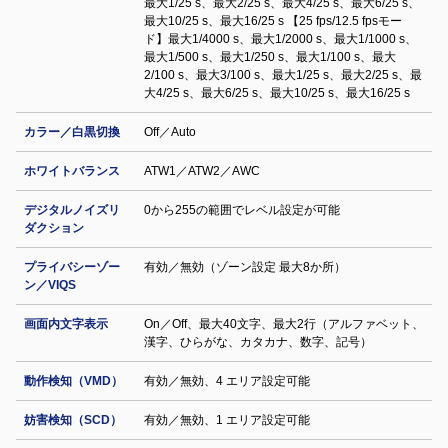
最大1/25 s、最大2/25 s、最大4/25 s、最大6/25 s、
最大10/25 s、最大16/25 s 【25 fps/12.5 fpsモー
ド】最大1/4000 s、最大1/2000 s、最大1/1000 s、
最大1/500 s、最大1/250 s、最大1/100 s、最大
2/100 s、最大3/100 s、最大1/25 s、最大2/25 s、最
大4/25 s、最大6/25 s、最大10/25 s、最大16/25 s
カラー／白黒切換
Off／Auto
ホワイトバランス
ATW1／ATW2／AWC
デジタルノイズリ
0から255の範囲でレベル設定が可能
ダクション
プライバシーゾー
有効／無効（ゾーン設定 最大8か所）
ン／VIQS
画面内文字表示
On／Off、最大40文字、最大2行（アルファベット、
漢字、ひらがな、カタカナ、数字、記号）
動作検知（VMD）
有効／無効、4 エリア設定可能
妨害検知（SCD）
有効／無効、1 エリア設定可能