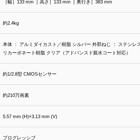
［幅］133 mm［ 高さ］133 mm［ 奥行き］383 mm
約2.4kg
本体 ： アルミダイカスト／樹脂 シルバー 外郭ねじ ： ステンレ
リカーボネート樹脂 クリア（アドバンスド親水コート対応）
約1/2.8型 CMOSセンサー
約210万画素
5.57 mm (H)×3.13 mm (V)
プログレッシブ