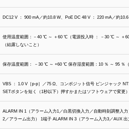
DC12 V ： 900 mA／約10.8 W、PoE DC 48 V ： 220 mA／約
使用温度範囲：－40 ℃ ～ ＋60 ℃（電源投入時 ： －30 ℃ ～ ＋6
（結露しないこと）
保存温度範囲： －30 ℃ ～ +60 ℃ 保存湿度範囲：10 ％ ～ 95
VBS ： 1.0 V［p-p］／75 Ω、コンポジット信号 ピンジャック N
SETボタンを短く（1秒以下）押すかまたはソフトウェアで変更
ALARM IN 1（アラーム入力1／白黒切換入力／自動時刻調整入力） 
2／アラーム出力） 1端子 ALARM IN 3（アラーム入力3／AUX 出