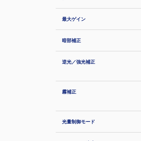
最大ゲイン
暗部補正
逆光／強光補正
霧補正
光量制御モード