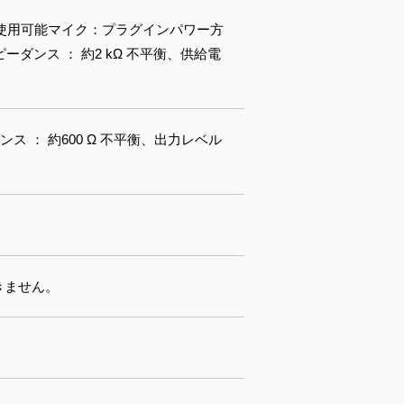
】 使用可能マイク：プラグインパワー方
インピーダンス ： 約2 kΩ 不平衡、供給電
ス ： 約600 Ω 不平衡、出力レベル
できません。