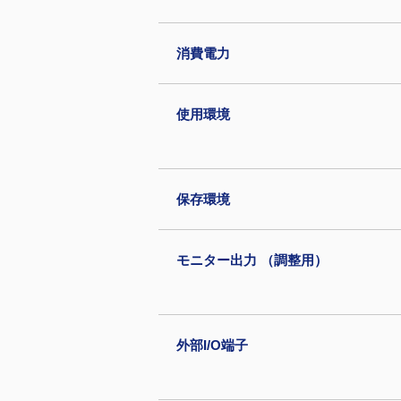
消費電力
使用環境
保存環境
モニター出力 （調整用）
外部I/O端子