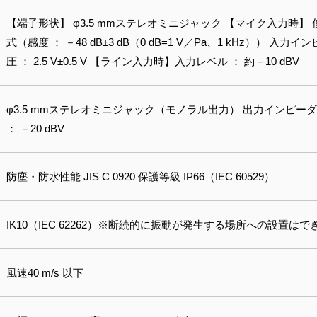
【端子形状】 φ3.5 mmステレオミニジャック 【マイク入力時
式（感度 ： －48 dB±3 dB（0 dB=1 V／Pa、1 kHz）） 入力
圧 ： 2.5 V±0.5 V 【ライン入力時】入力レベル ： 約－10 dBV
φ3.5 mmステレオミニジャック（モノラル出力） 出力インピーダン
： －20 dBV
防塵・防水性能 JIS C 0920 保護等級 IP66（IEC 60529）
IK10（IEC 62262）※断続的に振動が発生する場所への設置は
風速40 m/s 以下