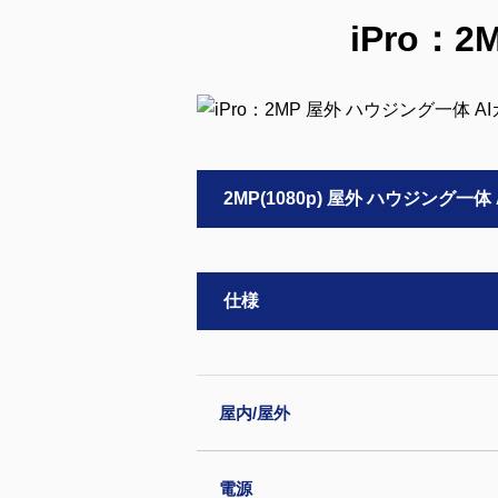
iPro：
2MP(1080p) 屋外 ハウジング一
仕様
屋内/屋外
電源