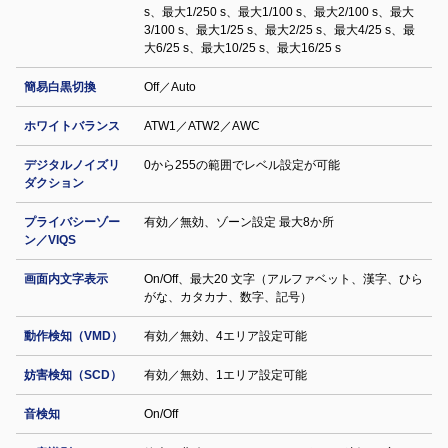
s、最大1/250 s、最大1/100 s、最大2/100 s、最大
3/100 s、最大1/25 s、最大2/25 s、最大4/25 s、最
大6/25 s、最大10/25 s、最大16/25 s
簡易白黒切換
Off／Auto
ホワイトバランス
ATW1／ATW2／AWC
デジタルノイズリ
0から255の範囲でレベル設定が可能
ダクション
プライバシーゾー
有効／無効、ゾーン設定 最大8か所
ン／VIQS
画面内文字表示
On/Off、最大20 文字（アルファベット、漢字、ひら
がな、カタカナ、数字、記号）
動作検知（VMD）
有効／無効、4エリア設定可能
妨害検知（SCD）
有効／無効、1エリア設定可能
音検知
On/Off