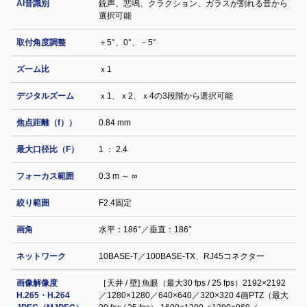
AI音識別
銃声、悲鳴、クラクション、ガラスが割れる音から
選択可能
取付角度調整
＋5°、0°、－5°
ズーム比
ｘ1
デジタルズーム
ｘ1、ｘ2、ｘ4の3段階から選択可能
焦点距離（f））
0.84 mm
最大口径比（F）
1 ： 2.4
フォーカス範囲
0.3 m ～ ∞
絞り範囲
F2.4固定
画角
水平：186°／垂直：186°
ネットワーク
10BASE-T／100BASE-TX、RJ45コネクター
画像解像度
［天井 / 壁] 魚眼（最大30 fps / 25 fps）2192×2192
H.265・H.264
／1280×1280／640×640／320×320 4画PTZ（最大