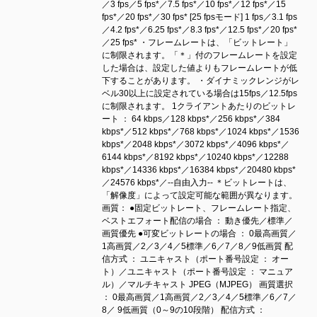
／3 fps／5 fps*／7.5 fps*／10 fps*／12 fps*／15
fps*／20 fps*／30 fps* [25 fpsモード] 1 fps／3.1 fps
／4.2 fps*／6.25 fps*／8.3 fps*／12.5 fps*／20 fps*
／25 fps* ・フレームレートは、「ビットレート」
に制限されます。「＊」付のフレームレートを設定
した場合は、設定した値よりもフレームレートが低
下することがあります。 ・ダイナミックレンジがレ
ベル30以上に設定されている場合は15fps／12.5fps
に制限されます。 1クライアントあたりのビットレ
ート ： 64 kbps／128 kbps*／256 kbps*／384
kbps*／512 kbps*／768 kbps*／1024 kbps*／1536
kbps*／2048 kbps*／3072 kbps*／4096 kbps*／
6144 kbps*／8192 kbps*／10240 kbps*／12288
kbps*／14336 kbps*／16384 kbps*／20480 kbps*
／24576 kbps*／--自由入力-- ＊ビットレートは、
「解像度」によって設定可能な範囲が異なります。
画質： ●固定ビットレート、フレームレート指定、
ベストエフォート配信の場合 ： 動き優先／標準／
画質優先 ●可変ビットレートの場合 ： 0最高画質／
1高画質／2／3／4／5標準／6／7／8／9低画質 配
信方式 ： ユニキャスト（ポート番号設定 ： オー
ト）／ユニキャスト（ポート番号設定 ： マニュア
ル）／マルチキャスト JPEG（MJPEG） 画質選択
： 0最高画質／1高画質／2／3／4／5標準／6／7／
8／ 9低画質（0～9の10段階） 配信方式 ：