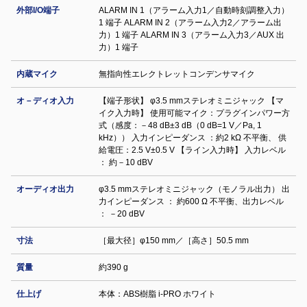
外部I/O端子
ALARM IN 1（アラーム入力1／自動時刻調整入力）
1 端子 ALARM IN 2（アラーム入力2／アラーム出
力）1 端子 ALARM IN 3（アラーム入力3／AUX 出
力）1 端子
内蔵マイク
無指向性エレクトレットコンデンサマイク
オ－ディオ入力
【端子形状】 φ3.5 mmステレオミニジャック 【マ
イク入力時】 使用可能マイク：プラグインパワー方
式（感度：－48 dB±3 dB（0 dB=1 V／Pa, 1
kHz）） 入力インピーダンス ：約2 kΩ 不平衡、 供
給電圧：2.5 V±0.5 V 【ライン入力時】 入力レベル
： 約－10 dBV
オーディオ出力
φ3.5 mmステレオミニジャック（モノラル出力） 出
力インピーダンス ： 約600 Ω 不平衡、出力レベル
： －20 dBV
寸法
［最大径］φ150 mm／［高さ］50.5 mm
質量
約390 g
仕上げ
本体：ABS樹脂 i-PRO ホワイト