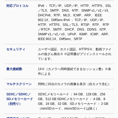
対応プロトコル
IPv6 ： TCP／IP、UDP／IP、HTTP、HTTPS、SSL
／TLS、SMTP、DNS、NTP、SNMP v1／v2／v3、
DHCPv6、RTP、MLD、ICMP、ARP、 IEEE
802.1X、DiffServ IPv4 ： TCP／IP、UDP／IP、
HTTP、HTTPS、SSL／TLS、RTSP、RTP、 RTP
／RTCP、SMTP、DHCP、DNS、DDNS、NTP、
SNMP v1／v2／v3、UPnP、IGMP、ICMP、ARP、
IEEE 802.1X、DiffServ、SRTP
セキュリティ
ユーザー認証、ホスト認証、HTTPS※、動画ファイ
ルの改ざん検出※ ※証明書がプリインストールされ
ています。
最大接続数
14※（カメラへ同時接続できるセッション数）※条
件による
マルチスクリーン
同時に16台のカメラの画像を表示（自カメラ含む）
SDXC／SDHC／
SDXCメモリーカード ： 64 GB、128 GB、256
SDメモリーカード
GB、512 GB SDHCメモリーカード ： 4 GB、8
（別売り）
GB、16 GB、32 GB、SDメモリーカード ： 2 GB
（miniSDカード、microSDカードは除く）