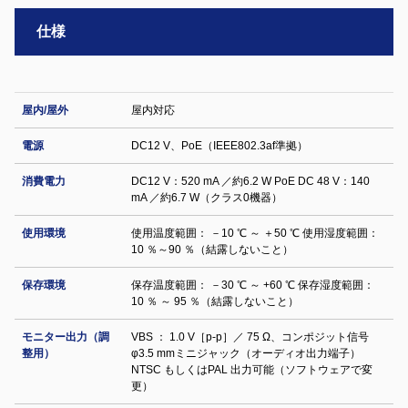
仕様
屋内/屋外
屋内対応
電源
DC12 V、PoE（IEEE802.3af準拠）
消費電力
DC12 V：520 mA ／約6.2 W PoE DC 48 V：140
mA ／約6.7 W（クラス0機器）
使用環境
使用温度範囲： －10 ℃ ～ ＋50 ℃ 使用湿度範囲：
10 ％～90 ％（結露しないこと）
保存環境
保存温度範囲： －30 ℃ ～ +60 ℃ 保存湿度範囲：
10 ％ ～ 95 ％（結露しないこと）
モニター出力（調
VBS ： 1.0 V［p-p］／ 75 Ω、コンポジット信号
整用）
φ3.5 mmミニジャック（オーディオ出力端子）
NTSC もしくはPAL 出力可能（ソフトウェアで変
更）