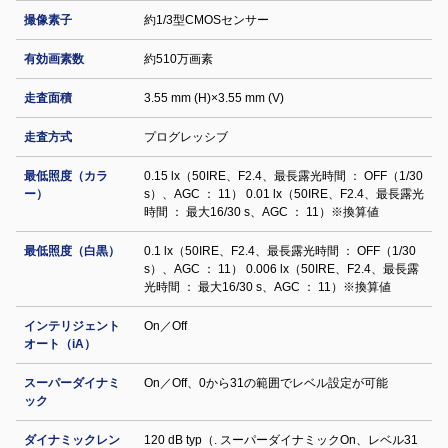
撮像素子
約1/3型CMOSセンサー
有効画素数
約510万画素
走査面積
3.55 mm (H)×3.55 mm (V)
走査方式
プログレッシブ
最低照度（カラ
0.15 lx（50IRE、F2.4、最長露光時間 ： OFF（1/30
ー）
s）、AGC ： 11） 0.01 lx（50IRE、F2.4、最長露光
時間 ： 最大16/30 s、AGC ： 11）※換算値
最低照度（白黒）
0.1 lx（50IRE、F2.4、最長露光時間 ： OFF（1/30
s）、AGC ： 11） 0.006 lx（50IRE、F2.4、最長露
光時間 ： 最大16/30 s、AGC ： 11）※換算値
インテリジェント
On／Off
オート（iA）
スーパーダイナミ
On／Off、0から31の範囲でレベル設定が可能
ック
ダイナミックレン
120 dB typ（. スーパーダイナミックOn、レベル31