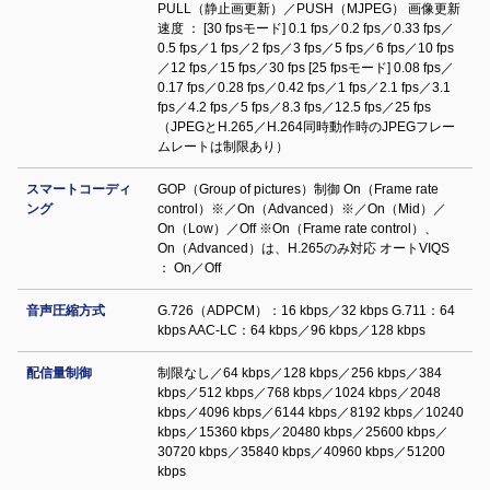
PULL（静止画更新）／PUSH（MJPEG） 画像更新
速度 ： [30 fpsモード] 0.1 fps／0.2 fps／0.33 fps／
0.5 fps／1 fps／2 fps／3 fps／5 fps／6 fps／10 fps
／12 fps／15 fps／30 fps [25 fpsモード] 0.08 fps／
0.17 fps／0.28 fps／0.42 fps／1 fps／2.1 fps／3.1
fps／4.2 fps／5 fps／8.3 fps／12.5 fps／25 fps
（JPEGとH.265／H.264同時動作時のJPEGフレー
ムレートは制限あり）
スマートコーディ
GOP（Group of pictures）制御 On（Frame rate
ング
control）※／On（Advanced）※／On（Mid）／
On（Low）／Off ※On（Frame rate control）、
On（Advanced）は、H.265のみ対応 オートVIQS
： On／Off
音声圧縮方式
G.726（ADPCM）：16 kbps／32 kbps G.711：64
kbps AAC-LC：64 kbps／96 kbps／128 kbps
配信量制御
制限なし／64 kbps／128 kbps／256 kbps／384
kbps／512 kbps／768 kbps／1024 kbps／2048
kbps／4096 kbps／6144 kbps／8192 kbps／10240
kbps／15360 kbps／20480 kbps／25600 kbps／
30720 kbps／35840 kbps／40960 kbps／51200
kbps