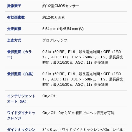
撮像素子
約1/2型CMOSセンサー
有効画素数
約1240万画素
走査面積
5.54 mm (H)×5.54 mm (V)
走査方式
プログレッシブ
最低照度（カラ
0.3 lx（50IRE、F1.9、最長露光時間：OFF（1/30
ー）
s）、AGC：11） 0.02 lx（50IRE、F1.9、最長露光
時間：最大16/30 s、AGC：11）※換算値
最低照度（白黒）
0.2 lx（50IRE、F1.9、最長露光時間：OFF（1/30
s）、AGC：11） 0.01 lx（50IRE、F1.9、最長露光
時間：最大16/30 s、AGC：11）※換算値
インテリジェント
On／Off
オート（iA）
ワイドダイナミッ
On／Off、0から31の範囲でレベル設定が可能
クレンジ
ダイナミックレン
84 dB typ.（ワイドダイナミックレンジOn、レベル