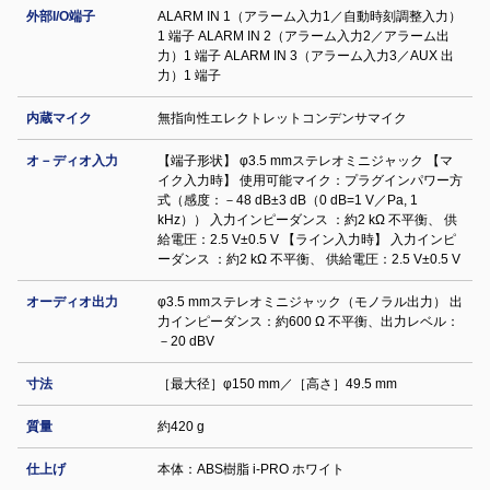
外部I/O端子
ALARM IN 1（アラーム入力1／自動時刻調整入力）
1 端子 ALARM IN 2（アラーム入力2／アラーム出
力）1 端子 ALARM IN 3（アラーム入力3／AUX 出
力）1 端子
内蔵マイク
無指向性エレクトレットコンデンサマイク
オ－ディオ入力
【端子形状】 φ3.5 mmステレオミニジャック 【マ
イク入力時】 使用可能マイク：プラグインパワー方
式（感度：－48 dB±3 dB（0 dB=1 V／Pa, 1
kHz）） 入力インピーダンス ：約2 kΩ 不平衡、 供
給電圧：2.5 V±0.5 V 【ライン入力時】 入力インピ
ーダンス ：約2 kΩ 不平衡、 供給電圧：2.5 V±0.5 V
オーディオ出力
φ3.5 mmステレオミニジャック（モノラル出力） 出
力インピーダンス：約600 Ω 不平衡、出力レベル：
－20 dBV
寸法
［最大径］φ150 mm／［高さ］49.5 mm
質量
約420 g
仕上げ
本体：ABS樹脂 i-PRO ホワイト