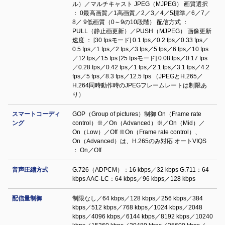
ル）／マルチキャスト JPEG（MJPEG） 画質選択
： 0最高画質／1高画質／2／3／4／5標準／6／7／
8／ 9低画質（0～9の10段階） 配信方式 ：
PULL（静止画更新）／PUSH（MJPEG） 画像更新
速度 ： [30 fpsモード] 0.1 fps／0.2 fps／0.33 fps／
0.5 fps／1 fps／2 fps／3 fps／5 fps／6 fps／10 fps
／12 fps／15 fps [25 fpsモード] 0.08 fps／0.17 fps
／0.28 fps／0.42 fps／1 fps／2.1 fps／3.1 fps／4.2
fps／5 fps／8.3 fps／12.5 fps （JPEGとH.265／
H.264同時動作時のJPEGフレームレートは制限あ
り）
スマートコーディ
GOP（Group of pictures）制御 On（Frame rate
ング
control）※／On（Advanced）※／On（Mid）／
On（Low）／Off ※On（Frame rate control）、
On（Advanced）は、H.265のみ対応 オートVIQS
： On／Off
音声圧縮方式
G.726（ADPCM）：16 kbps／32 kbps G.711：64
kbps AAC-LC：64 kbps／96 kbps／128 kbps
配信量制御
制限なし／64 kbps／128 kbps／256 kbps／384
kbps／512 kbps／768 kbps／1024 kbps／2048
kbps／4096 kbps／6144 kbps／8192 kbps／10240