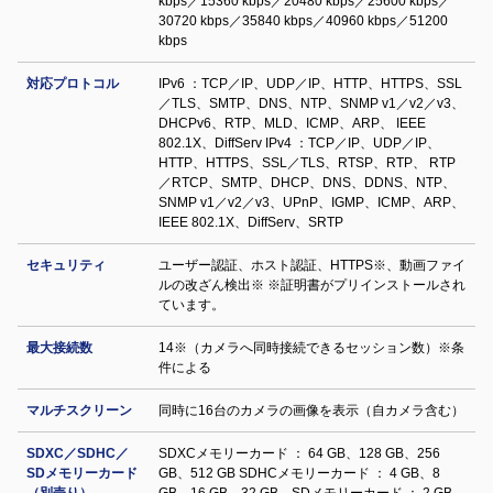
kbps／15360 kbps／20480 kbps／25600 kbps／
30720 kbps／35840 kbps／40960 kbps／51200
kbps
対応プロトコル
IPv6 ：TCP／IP、UDP／IP、HTTP、HTTPS、SSL
／TLS、SMTP、DNS、NTP、SNMP v1／v2／v3、
DHCPv6、RTP、MLD、ICMP、ARP、 IEEE
802.1X、DiffServ IPv4 ：TCP／IP、UDP／IP、
HTTP、HTTPS、SSL／TLS、RTSP、RTP、 RTP
／RTCP、SMTP、DHCP、DNS、DDNS、NTP、
SNMP v1／v2／v3、UPnP、IGMP、ICMP、ARP、
IEEE 802.1X、DiffServ、SRTP
セキュリティ
ユーザー認証、ホスト認証、HTTPS※、動画ファイ
ルの改ざん検出※ ※証明書がプリインストールされ
ています。
最大接続数
14※（カメラへ同時接続できるセッション数）※条
件による
マルチスクリーン
同時に16台のカメラの画像を表示（自カメラ含む）
SDXC／SDHC／
SDXCメモリーカード ： 64 GB、128 GB、256
SDメモリーカード
GB、512 GB SDHCメモリーカード ： 4 GB、8