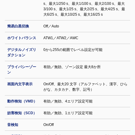
s、最大1/250 s、最大1/100 s、最大2/100 s、最大
3/100 s、最大1/25 s、最大2/25 s、最大4/25 s、最
大6/25 s、最大10/25 s、最大16/25 s
簡易白黒切換
Off／Auto
ホワイトバランス
ATW1／ATW2／AWC
デジタルノイズリ
0から255の範囲でレベル設定が可能
ダクション
プライバシーゾー
有効／無効、ゾーン設定 最大8か所
ン
画面内文字表示
On/Off、最大20 文字（アルファベット、漢字、ひら
がな、カタカナ、数字、記号）
動作検知（VMD）
有効／無効、4エリア設定可能
妨害検知（SCD）
有効／無効、1エリア設定可能
音検知
On/Off