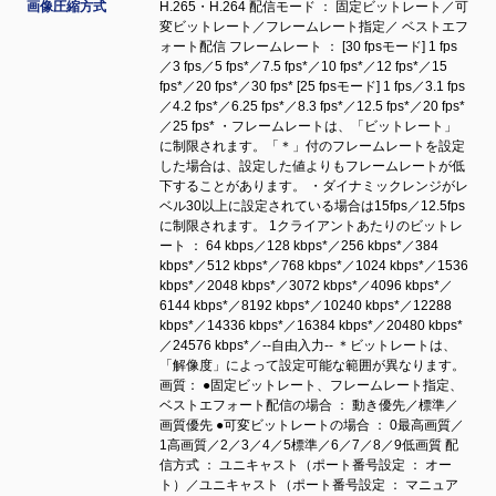
画像圧縮方式
H.265・H.264 配信モード ： 固定ビットレート／可
変ビットレート／フレームレート指定／ ベストエフ
ォート配信 フレームレート ： [30 fpsモード] 1 fps
／3 fps／5 fps*／7.5 fps*／10 fps*／12 fps*／15
fps*／20 fps*／30 fps* [25 fpsモード] 1 fps／3.1 fps
／4.2 fps*／6.25 fps*／8.3 fps*／12.5 fps*／20 fps*
／25 fps* ・フレームレートは、「ビットレート」
に制限されます。「＊」付のフレームレートを設定
した場合は、設定した値よりもフレームレートが低
下することがあります。 ・ダイナミックレンジがレ
ベル30以上に設定されている場合は15fps／12.5fps
に制限されます。 1クライアントあたりのビットレ
ート ： 64 kbps／128 kbps*／256 kbps*／384
kbps*／512 kbps*／768 kbps*／1024 kbps*／1536
kbps*／2048 kbps*／3072 kbps*／4096 kbps*／
6144 kbps*／8192 kbps*／10240 kbps*／12288
kbps*／14336 kbps*／16384 kbps*／20480 kbps*
／24576 kbps*／--自由入力-- ＊ビットレートは、
「解像度」によって設定可能な範囲が異なります。
画質： ●固定ビットレート、フレームレート指定、
ベストエフォート配信の場合 ： 動き優先／標準／
画質優先 ●可変ビットレートの場合 ： 0最高画質／
1高画質／2／3／4／5標準／6／7／8／9低画質 配
信方式 ： ユニキャスト（ポート番号設定 ： オー
ト）／ユニキャスト（ポート番号設定 ： マニュア