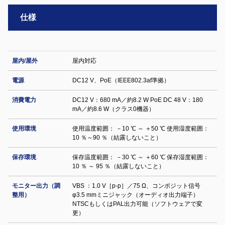
仕様
屋内/屋外
屋内対応
電源
DC12 V、PoE（IEEE802.3af準拠）
消費電力
DC12 V：680 mA／約8.2 W PoE DC 48 V：180
mA／約8.6 W（クラス0機器）
使用環境
使用温度範囲： －10 ℃ ～ ＋50 ℃ 使用湿度範囲：
10 ％～90 ％（結露しないこと）
保存環境
保存温度範囲： －30 ℃ ～ ＋60 ℃ 保存湿度範囲：
10 ％ ～ 95 ％（結露しないこと）
モニター出力（調
VBS ：1.0 V［p-p］／75 Ω、コンポジット信号
整用）
φ3.5 mmミニジャック（オーディオ出力端子）
NTSCもしくはPAL出力可能（ソフトウェアで変
更）