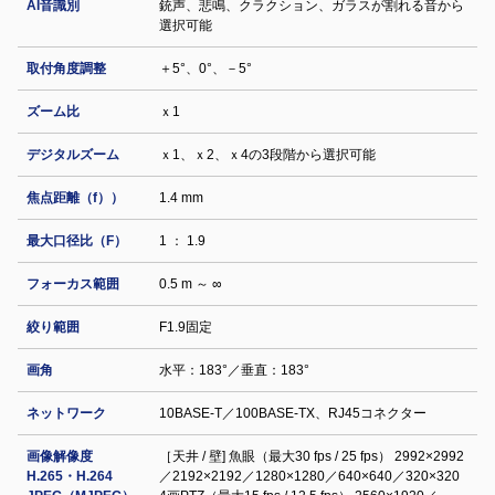
AI音識別
銃声、悲鳴、クラクション、ガラスが割れる音から
選択可能
取付角度調整
＋5°、0°、－5°
ズーム比
ｘ1
デジタルズーム
ｘ1、ｘ2、ｘ4の3段階から選択可能
焦点距離（f））
1.4 mm
最大口径比（F）
1 ： 1.9
フォーカス範囲
0.5 m ～ ∞
絞り範囲
F1.9固定
画角
水平：183°／垂直：183°
ネットワーク
10BASE-T／100BASE-TX、RJ45コネクター
画像解像度
［天井 / 壁] 魚眼（最大30 fps / 25 fps） 2992×2992
H.265・H.264
／2192×2192／1280×1280／640×640／320×320