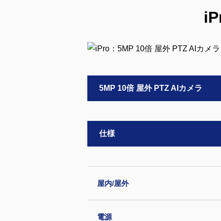
i
5MP 10倍 屋外 PTZ AIカメラ
仕様
屋内/屋外
電源