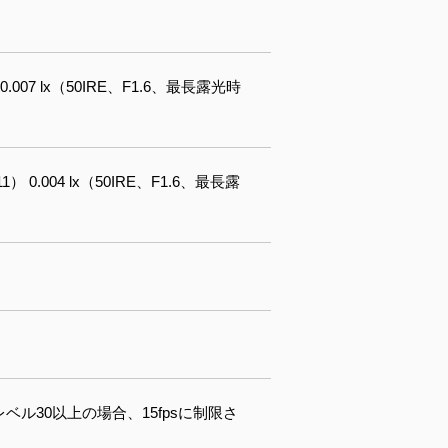
 0.007 lx（50IRE、F1.6、最⻑露光時
1） 0.004 lx（50IRE、F1.6、最長露
※レベル30以上の場合、15fpsに制限さ