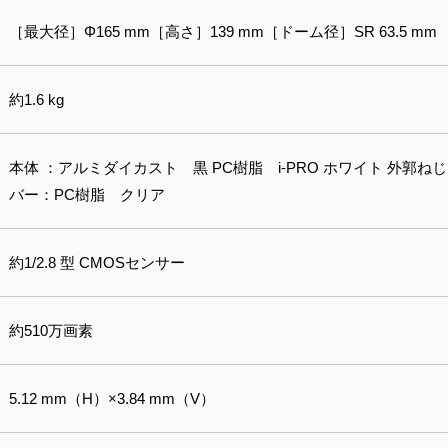
［最大径］Φ165 mm［高さ］139 mm［ドーム径］SR 63.5 mm
約1.6 kg
本体 ：アルミダイカスト 黒 PC樹脂 i-PRO ホワイト 外郭
バー：PC樹脂 クリア
約1/2.8 型 CMOSセンサー
約510万画素
5.12 mm（H）×3.84 mm（V）