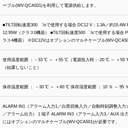
ーブル(WV-QCA501)を利用して電源供給します。
■TILT回転速度300 ゜/sで使用する場合 DC12 V：1.3A／約15.4W 
12.95W（クラス0機器） ■TILT回転速度500 ゜/sで使用する場合 Po
ラス4機器） ※DC12Vはオプションのマルチケーブル(WV-QCA
使用温度範囲 ：－33 ℃ ～ ＋55 ℃（電源投入時：-20 ℃ ～ ＋55 ℃
（結露しないこと）
保存温度範囲 ： －30 ℃ ～ ＋60 ℃ 保存湿度範囲 ： 10 ％ ～ 
ALARM IN1（アラーム入力1／白黒切換入力／自動時刻調整入力） 1
／アラーム出力） 1 端子 ALARM IN3（アラーム入力3／AUX 出
にはオプションのマルチケーブル(WV-QCA501)が必要です。