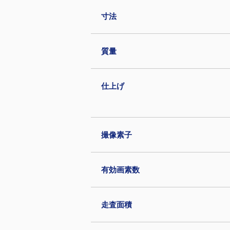
寸法
質量
仕上げ
撮像素子
有効画素数
走査面積