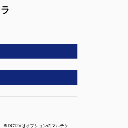
メラ
at 準拠） ※DC12Vはオプションのマルチケ