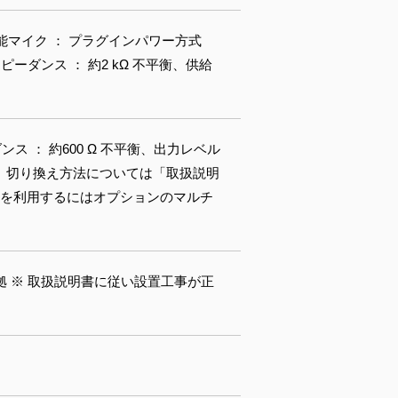
用可能マイク ： プラグインパワー方式
力インピーダンス ： 約2 kΩ 不平衡、供給
ス ： 約600 Ω 不平衡、出力レベル
です。切り換え方法については「取扱説明
力を利用するにはオプションのマルチ
MA 4X準拠 ※ 取扱説明書に従い設置工事が正