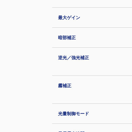
最大ゲイン
暗部補正
逆光／強光補正
霧補正
光量制御モード