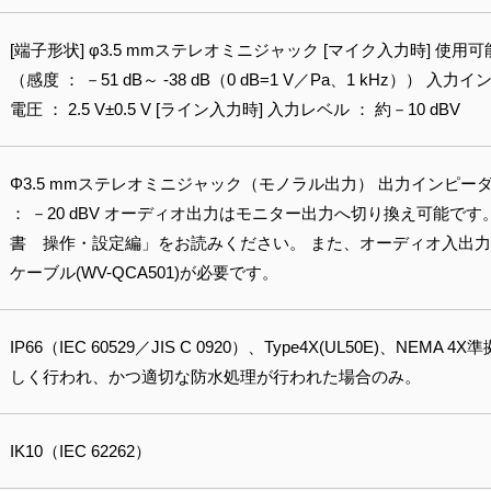
[端子形状] φ3.5 mmステレオミニジャック [マイク入力時] 使
（感度 ： －51 dB～ -38 dB（0 dB=1 V／Pa、1 kHz）） 入
電圧 ： 2.5 V±0.5 V [ライン入力時] 入力レベル ： 約－10 dBV
Φ3.5 mmステレオミニジャック（モノラル出力） 出力インピーダン
： －20 dBV オーディオ出力はモニター出力へ切り換え可能
書 操作・設定編」をお読みください。 また、オーディオ入出
ケーブル(WV-QCA501)が必要です。
IP66（IEC 60529／JIS C 0920）、Type4X(UL50E)、NE
しく行われ、かつ適切な防水処理が行われた場合のみ。
IK10（IEC 62262）