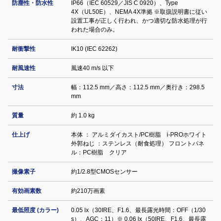
防塵性・防水性
IP66（IEC 60529／JIS C 0920）、Type
4X（UL50E）、NEMA 4X準拠 ※取扱説明書に従い
設置工事が正しく行われ、かつ適切な防水処理が行
われた場合のみ。
耐衝撃性
IK10 (IEC 62262)
耐風速性
風速40 m/s 以下
寸法
幅：112.5 mm／高さ：112.5 mm／奥行き：298.5
mm
質量
約 1.0 kg
仕上げ
本体 ： アルミダイカスト/PC樹脂 i-PROホワイト
外郭ねじ ：ステンレス（耐食処理） フロントパネ
ル：PC樹脂 クリア
撮像素子
約1/2.8型CMOSセンサー
有効画素数
約210万画素
最低照度 (カラー)
0.05 lx（30IRE、F1.6、最長露光時間：OFF（1/30
s）、AGC：11）※ 0.06 lx（50IRE、F1.6、最長露