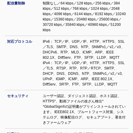
配信量制御
制限なし／64 kbps／128 kbps／256 kbps／384
kbps／512 kbps／768 kbps／1024 kbps／2048
kbps／4096 kbps／6144 kbps／8192 kbps／10240
kbps／15360 kbps／20480 kbps／25600 kbps／
30720 kbps／35840 kbps／40960 kbps／51200
kbps
対応プロトコル
IPv6： TCP／IP、UDP／IP、HTTP、HTTPS、SSL
／TLS、SMTP、DNS、NTP、SNMPv1／v2／v3、
DHCPv6、RTP、MLD、ICMP、ARP、IEEE
802.1X、DiffServ、FTP、SFTP、LLDP、MQTT
IPv4： TCP／IP、UDP／IP、HTTP、HTTPS、SSL
／TLS、RTSP、RTP、RTP／RTCP、SMTP、
DHCP、DNS、DDNS、NTP、SNMPv1／v2／v3、
UPnP、IGMP、ICMP、ARP、IEEE 802.1X、
DiffServ、SRTP、FTP、SFTP、LLDP、MQTT
セキュリティ
ユーザー認証、ダイジェスト認証、ホスト認証、
HTTPS*、動画ファイルの改ざん検出*
*GlobalSign®の証明書がプリインストールされてい
ます。 IEEE802.1X、ブルートフォース対策、シス
テムログ、映像配信ログ、 セキュアブート、署名付
きファームウェア