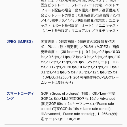
度」によって設定可能な範囲が異なります。 画質：
固定ビットレート、フレームレート指定、ベストエ
フォート配信の場合：動き優先／標準／画質優先 可
変ビットレートの場合：0最高画質／1高画質／2／3
／4／5標準／6／7／8／9低画質 配信方式： ユニキ
ャスト（ポート番号設定：オート）／ユニキャスト
（ポート番号設定：マニュアル）／マルチキャスト
JPEG（MJPEG）
画質選択： 0最高画質～9低画質の10段階 配信方
式：PULL（静止画更新）／PUSH（MJPEG） 画像
更新速度： ［30 fpsモード］ 0.1 fps／0.2 fps／0.33
fps／0.5 fps／1 fps／2 fps／3 fps／5 fps／6 fps／10
fps／12 fps／15 fps／30 fps ［25 fpsモード］ 0.08
fps／0.17 fps／0.28 fps／0.42 fps／1 fps／2.1 fps／
3.1 fps／4.2 fps／5 fps／8.3 fps／12.5 fps／25 fps
（ JPEGとH.265／H.264同時動作時のJPEGフレー
ムレートは制限あり）
スマートコーディ
GOP（Group of pictures）制御： Off／Low (可変
ング
GOP 1s-8s)／Mid (可変GOP 4s-16s)／Advanced
(固定GOP 60s ＋ 1s キーフレーム)／Frame rate
control (可変GOP 4s-16s + frame rate control)
※Advanced、Frame rate controlは、H.265のみ対
応 オートVIQS： On／Off