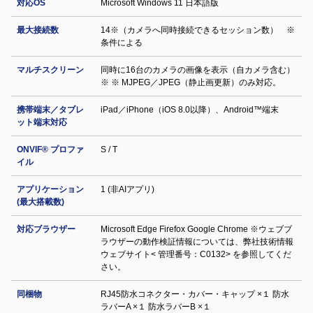
対応OS
Microsoft Windows 11 日本語版
最大接続数
14※（カメラへ同時接続できるセッション数） ※
条件による
マルチスクリーン
同時に16台のカメラの画像を表示（自カメラ含む）
※ ※ MJPEG／JPEG（静止画更新）のみ対応。
携帯端末／タブレ
iPad／iPhone（iOS 8.0以降）、Android™端末
ット端末対応
ONVIF® プロファ
S / T
イル
アプリケーション
1 (非AIアプリ)
(最大搭載数)
対応ブラウザー
Microsoft Edge Firefox Google Chrome ※ウェブブ
ラウザーの動作検証情報については、弊社技術情報
ウェブサイト< 管理番号：C0132> を参照してくだ
さい。
同梱物
RJ45防水コネクター・カバー・キャップ ×１ 防水
ラバーA ×１ 防水ラバーB ×１