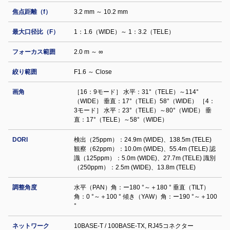
焦点距離（f）
3.2 mm ～ 10.2 mm
最大口径比（F）
1：1.6（WIDE）～ 1：3.2（TELE）
フォーカス範囲
2.0 m ～ ∞
絞り範囲
F1.6 ～ Close
画角
［16：9モード］ 水平：31°（TELE）～114°
（WIDE） 垂直：17°（TELE）58°（WIDE） ［4：
3モード］ 水平：23°（TELE）～80°（WIDE） 垂
直：17°（TELE）～58°（WIDE）
DORI
検出（25ppm）：24.9m (WIDE)、138.5m (TELE)
観察（62ppm）：10.0m (WIDE)、55.4m (TELE) 認
識（125ppm）：5.0m (WIDE)、27.7m (TELE) 識別
（250ppm）：2.5m (WIDE)、13.8m (TELE)
調整⾓度
水平（PAN）角：ー180 °～＋180 ° 垂直（TILT）
角：0 °～＋100 ° 傾き（YAW）角：ー190 °～＋100
°
ネットワーク
10BASE-T / 100BASE-TX, RJ45コネクター