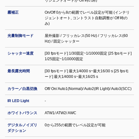
リジェントオートが Off 時のみ)
霧補正
On/Off 0から8の範囲でレベル設定が可能 (インテリ
ジェントオート, コントラスト自動調整が Off 時の
み)
光量制御モード
屋外撮影 / フリッカレス(50 Hz) / フリッカレス(60
Hz) / 固定シャッター
シャッター速度
[30 fpsモード] 1/30固定~1/10000固定 [25 fpsモード]
1/25固定~1/10000固定
最長露光時間
[30 fpsモード] 最大1/4000 s~最大16/30 s [25 fpsモ
ード] 最大1/4000 s~最大16/25 s
カラー／白黒切換
Off/ On/ Auto1(Normal)/ Auto2(IR Light)/ Auto3(SCC)
IR LED Light
-
ホワイトバランス
ATW1/ ATW2/ AWC
デジタルノイズリ
0から255の範囲でレベル設定が可能
ダクション