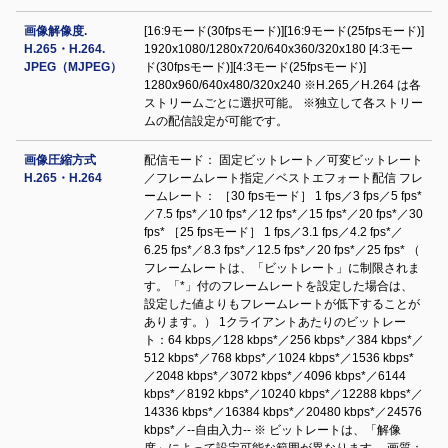
画像解像度.
[16:9モード(30fpsモード)][16:9モード(25fpsモード)]
H.265・H.264.
1920x1080/1280x720/640x360/320x180 [4:3モー
JPEG（MJPEG）
ド(30fpsモード)][4:3モード(25fpsモード)]
1280x960/640x480/320x240 ※H.265／H.264 は各
ストリームごとに選択可能。 ※独立して各ストリー
ムの配信設定が可能です。
画像圧縮方式
配信モード： 固定ビットレート／可変ビットレート
H.265・H.264
／フレームレート指定／ベストエフォート配信 フレ
ームレート： ［30 fpsモード］ 1 fps／3 fps／5 fps*
／7.5 fps*／10 fps*／12 fps*／15 fps*／20 fps*／30
fps* ［25 fpsモード］ 1 fps／3.1 fps／4.2 fps*／
6.25 fps*／8.3 fps*／12.5 fps*／20 fps*／25 fps* （
フレームレートは、「ビットレート」に制限されま
す。「*」付のフレームレートを設定した場合は、
設定した値よりもフレームレートが低下することが
あります。） 1クライアントあたりのビットレー
ト：64 kbps／128 kbps*／256 kbps*／384 kbps*／
512 kbps*／768 kbps*／1024 kbps*／1536 kbps*
／2048 kbps*／3072 kbps*／4096 kbps*／6144
kbps*／8192 kbps*／10240 kbps*／12288 kbps*／
14336 kbps*／16384 kbps*／20480 kbps*／24576
kbps*／--自由入力-- ※ ビットレートは、「解像