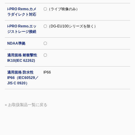
i-PRO Remo.カメ
〇（ライブ映像のみ）
ラダイレクト対応
i-PRO Remo.エッ
〇（DG-EU100シリーズを除く）
ジストレージ接続
NDAA準拠
〇
適用規格 耐衝撃性
〇
IK10(IEC 62262)
適用規格 防水性
IP66
IP66（IEC60529／
JIS C 0920）
« お取扱製品一覧に戻る