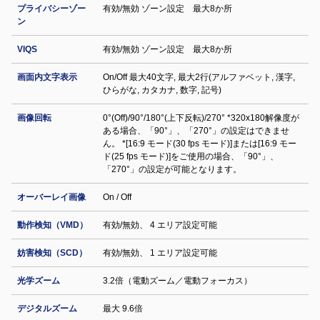
プライバシーゾー
有効/無効 ゾーン設定 最大8か所
ン
VIQS
有効/無効 ゾーン設定 最大8か所
画面内文字表示
On/Off 最大40文字, 最大2行(アルファベット, 漢字,
ひらがな, カタカナ, 数字, 記号)
画像回転
0°(Off)/90°/180°(上下反転)/270° *320x180解像度が
ある場合、「90°」、「270°」の設定はできませ
ん。 *[16:9 モード(30 fps モード)]または[16:9 モー
ド(25 fps モード)]をご使用の場合、「90°」、
「270°」の設定が可能となります。
オーバーレイ画像
On / Off
動作検知（VMD）
有効/無効、 4 エリア設定可能
妨害検知（SCD）
有効/無効、 1 エリア設定可能
光学ズーム
3.2倍（電動ズーム／電動フォーカス）
デジタルズーム
最大 9.6倍