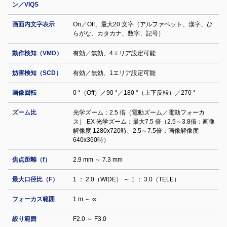
ン／VIQS
画面内文字表示
On／Off、最大20 文字（アルファベット、漢字、ひ
らがな、カタカナ、数字、記号）
動作検知（VMD）
有効／無効、4エリア設定可能
妨害検知（SCD）
有効／無効、1エリア設定可能
画像回転
0 °（Off）／90 °／180 °（上下反転）／270 °
ズーム比
光学ズーム：2.5 倍（電動ズーム／電動フォーカ
ス） EX 光学ズーム：最大7.5 倍（2.5～3.8倍：画像
解像度 1280x720時、2.5～7.5倍：画像解像度
640x360時）
焦点距離（f）
2.9 mm ～ 7.3 mm
最大口径比（F）
1 ： 2.0（WIDE） ～ 1 ： 3.0（TELE）
フォーカス範囲
1 m ～ ∞
絞り範囲
F2.0 ～ F3.0