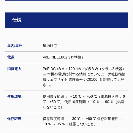
仕様
屋内/屋外
屋内対応
電源
PoE（IEEE802.3af 準拠）
消費電力
PoE DC 48 V ：120 mA ／約5.8 W（クラス2 機器）
※ 本機の電源に関する情報については、弊社技術情
報ウェブサイト[管理番号：C0106] を参照してくだ
さい。
使用環境
使用温度範囲 ： －10 ℃ ～ +50 ℃（電源投入時： 0
℃～+50 ℃） 使用湿度範囲 ： 10 ％ ～ 90 ％（結露
しないこと）
保存環境
保存温度範囲： －30 ℃ ～ +60 ℃ 保存湿度範囲 ：
10 ％ ～ 95 ％（結露しないこと）