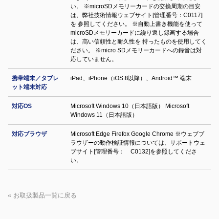
い。 ※microSDメモリーカードの交換周期の⽬安
は、弊社技術情報ウェブサイト[管理番号：C0117]
を 参照してください。 ※自動上書き機能を使って
microSDメモリーカードに繰り返し録画する場合
は、高い信頼性と耐久性を 持ったものを使用してく
ださい。 ※micro SDメモリーカードへの録音は対
応していません。
携帯端末／タブレ
iPad、iPhone（iOS 8以降）、Android™ 端末
ット端末対応
対応OS
Microsoft Windows 10（日本語版） Microsoft
Windows 11（日本語版）
対応ブラウザ
Microsoft Edge Firefox Google Chrome ※ウェブブ
ラウザーの動作検証情報については、サポートウェ
ブサイト[管理番号： C0132]を参照してくださ
い。
« お取扱製品一覧に戻る