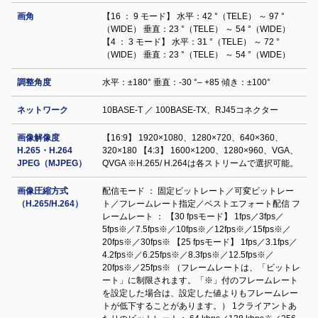
画角
【16 ： 9 モード】 水平：42 °（TELE） ～ 97 °
（WIDE） 垂直：23 °（TELE） ～ 54 °（WIDE）
【4 ： 3 モード】 水平：31 °（TELE） ～ 72 °
（WIDE） 垂直：23 °（TELE） ～ 54 °（WIDE）
調整⾓度
水平：±180° 垂直：-30 °– +85 傾き：±100°
ネットワーク
10BASE-T ／ 100BASE-TX、RJ45コネクター
画像解像度
【16:9】 1920×1080、1280×720、640×360、
H.265・H.264
320×180 【4:3】 1600×1200、1280×960、VGA、
JPEG（MJPEG）
QVGA ※H.265/ H.264は各ストリームで選択可能。
画像圧縮方式
配信モード ： 固定ビットレート／可変ビットレー
（H.265/H.264）
ト／フレームレート指定／ベストエフォート配信 フ
レームレート ： 【30 fpsモード】 1fps／3fps／
5fps※／7.5fps※／10fps※／12fps※／15fps※／
20fps※／30fps※ 【25 fpsモード】 1fps／3.1fps／
4.2fps※／6.25fps※／8.3fps※／12.5fps※／
20fps※／25fps※ （フレームレートは、「ビットレ
ート」に制限されます。「※」付のフレームレート
を設定した場合は、設定した値よりもフレームレー
トが低下することがあります。） 1クライアントあ