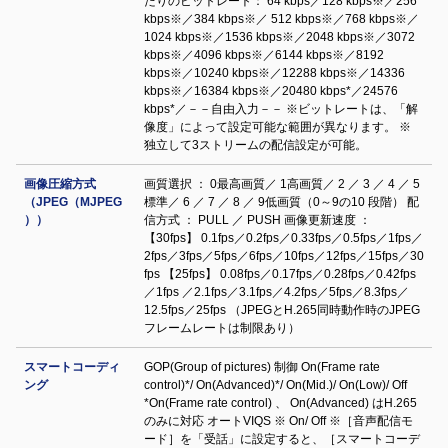
たりのビットレート： 64 kbps／128 kbps※／256
kbps※／384 kbps※／ 512 kbps※／768 kbps※／
1024 kbps※／1536 kbps※／2048 kbps※／3072
kbps※／4096 kbps※／6144 kbps※／8192
kbps※／10240 kbps※／12288 kbps※／14336
kbps※／16384 kbps※／20480 kbps*／24576
kbps*／－－自由入力－－ ※ビットレートは、「解
像度」によって設定可能な範囲が異なります。 ※
独立して3ストリームの配信設定が可能。
画像圧縮方式
画質選択 ： 0最高画質／ 1高画質／ 2 ／ 3 ／ 4 ／ 5
（JPEG（MJPEG
標準／ 6 ／ 7 ／ 8 ／ 9低画質（0～9の10 段階） 配
））
信方式 ： PULL ／ PUSH 画像更新速度 ：
【30fps】 0.1fps／0.2fps／0.33fps／0.5fps／1fps／
2fps／3fps／5fps／6fps／10fps／12fps／15fps／30
fps 【25fps】 0.08fps／0.17fps／0.28fps／0.42fps
／1fps ／2.1fps／3.1fps／4.2fps／5fps／8.3fps／
12.5fps／25fps （JPEGとH.265同時動作時のJPEG
フレームレートは制限あり）
スマートコーディ
GOP(Group of pictures) 制御 On(Frame rate
ング
control)*/ On(Advanced)*/ On(Mid.)/ On(Low)/ Off
*On(Frame rate control) 、 On(Advanced) はH.265
のみに対応 オートVIQS ※ On/ Off ※［音声配信モ
ード］を「受話」に設定すると、［スマートコーデ