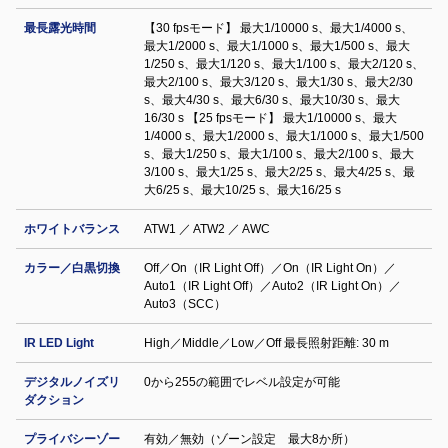
最長露光時間
【30 fpsモード】 最大1/10000 s、最大1/4000 s、
最大1/2000 s、最大1/1000 s、最大1/500 s、最大
1/250 s、最大1/120 s、最大1/100 s、最大2/120 s、
最大2/100 s、最大3/120 s、最大1/30 s、最大2/30
s、最大4/30 s、最大6/30 s、最大10/30 s、最大
16/30 s 【25 fpsモード】 最大1/10000 s、最大
1/4000 s、最大1/2000 s、最大1/1000 s、最大1/500
s、最大1/250 s、最大1/100 s、最大2/100 s、最大
3/100 s、最大1/25 s、最大2/25 s、最大4/25 s、最
大6/25 s、最大10/25 s、最大16/25 s
ホワイトバランス
ATW1 ／ ATW2 ／ AWC
カラー／白黒切換
Off／On（IR Light Off）／On（IR Light On）／
Auto1（IR Light Off）／Auto2（IR Light On）／
Auto3（SCC）
IR LED Light
High／Middle／Low／Off 最長照射距離: 30 m
デジタルノイズリ
0から255の範囲でレベル設定が可能
ダクション
プライバシーゾー
有効／無効（ゾーン設定 最大8か所）