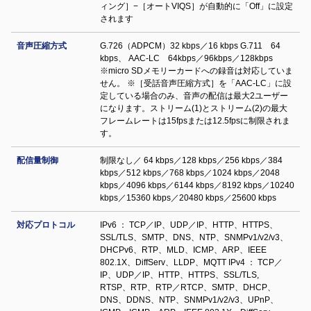
ィング］−［オートVIQS］が自動的に「Off」に設定
されます
音声圧縮方式
G.726（ADPCM）32 kbps／16 kbps G.711 64
kbps、 AAC-LC 64kbps／96kbps／128kbps
※micro SDメモリーカードへの録音は対応していま
せん。 ※［受話音声圧縮方式］を「AAC-LC」に設
定している場合のみ、音声の配信は最大2ユーザー
になります。ストリーム(1)とストリーム(2)の最大
フレームレートは15fpsまたは12.5fpsに制限されま
す。
配信量制御
制限なし／ 64 kbps／128 kbps／256 kbps／384
kbps／512 kbps／768 kbps／1024 kbps／2048
kbps／4096 kbps／6144 kbps／8192 kbps／10240
kbps／15360 kbps／20480 kbps／25600 kbps
対応プロトコル
IPv6 ： TCP／IP、UDP／IP、HTTP、HTTPS、
SSL/TLS、SMTP、DNS、NTP、SNMPv1/v2/v3、
DHCPv6、RTP、MLD、ICMP、ARP、IEEE
802.1X、DiffServ、LLDP、MQTT IPv4 ： TCP／
IP、UDP／IP、HTTP、HTTPS、SSL/TLS,
RTSP、RTP、RTP／RTCP、SMTP、DHCP、
DNS、DDNS、NTP、SNMPv1/v2/v3、UPnP、