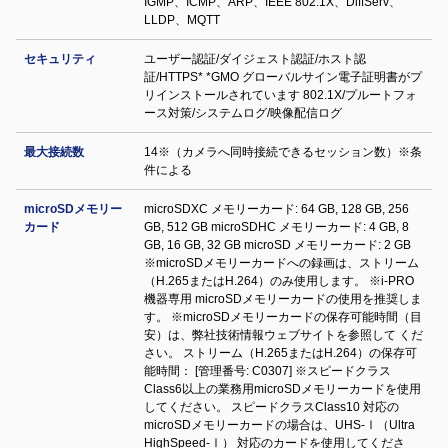
IGMP、ICMP、ARP、IEEE 802.1X、DiffServ、
LLDP、MQTT
セキュリティ
ユーザー認証/ダイジェスト認証/ホスト認
証/HTTPS* *GMO グローバルサイン電子証明書がプ
リインストールされています 802.1X/プルートフォ
ース対策/システムログ/映像配信ログ
最大接続数
14※（カメラへ同時接続できるセッション数）※条
件による
microSDメモリー
microSDXC メモリーカード: 64 GB, 128 GB, 256
カード
GB, 512 GB microSDHC メモリーカード: 4 GB, 8
GB, 16 GB, 32 GB microSD メモリーカード: 2 GB
※microSDメモリーカードへの録画は、ストリーム
（H.265またはH.264）のみ使用します。 ※i-PRO
機器専用 microSDメモリーカードの使用を推奨しま
す。 ※microSDメモリーカードの保存可能時間（目
安）は、弊社技術情報ウェブサイトを参照して くだ
さい。 ストリーム（H.265またはH.264）の保存可
能時間： [管理番号: C0307] ※スピードクラス
Class6以上の業務用microSDメモリーカードを使⽤
してください。 スピードクラスClass10 対応の
microSDメモリーカードの場合は、UHS-Ⅰ（Ultra
HighSpeed-Ⅰ） 対応のカードを使用してくださ