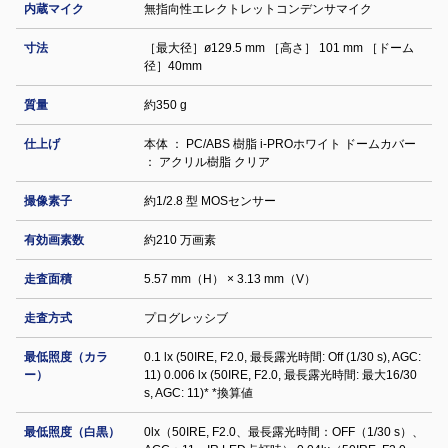
内蔵マイク
無指向性エレクトレットコンデンサマイク
寸法
［最大径］ø129.5 mm ［高さ］ 101 mm ［ドーム
径］40mm
質量
約350 g
仕上げ
本体 ： PC/ABS 樹脂 i-PROホワイト ドームカバー
： アクリル樹脂 クリア
撮像素子
約1/2.8 型 MOSセンサー
有効画素数
約210 万画素
走査面積
5.57 mm（H） × 3.13 mm（V）
走査方式
プログレッシブ
最低照度（カラ
0.1 lx (50IRE, F2.0, 最長露光時間: Off (1/30 s), AGC:
ー）
11) 0.006 lx (50IRE, F2.0, 最長露光時間: 最大16/30
s, AGC: 11)* *換算値
最低照度（白黒）
0lx（50IRE, F2.0、最長露光時間：OFF（1/30 s）、