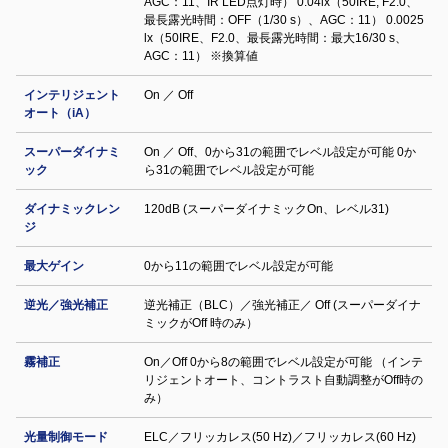
AGC：11、IR LED点灯時） 0.04lx（50IRE, F2.0、
最長露光時間：OFF（1/30 s）、AGC：11） 0.0025
lx（50IRE、F2.0、最長露光時間：最大16/30 s、
AGC：11） ※換算値
インテリジェント
On ／ Off
オート（iA）
スーパーダイナミ
On ／ Off、0から31の範囲でレベル設定が可能 0か
ック
ら31の範囲でレベル設定が可能
ダイナミックレン
120dB (スーパーダイナミックOn、レベル31)
ジ
最大ゲイン
0から11の範囲でレベル設定が可能
逆光／強光補正
逆光補正（BLC）／強光補正／ Off (スーパーダイナ
ミックがOff 時のみ）
霧補正
On／Off 0から8の範囲でレベル設定が可能 （インテ
リジェントオート、コントラスト自動調整がOff時の
み）
光量制御モード
ELC／フリッカレス(50 Hz)／フリッカレス(60 Hz)