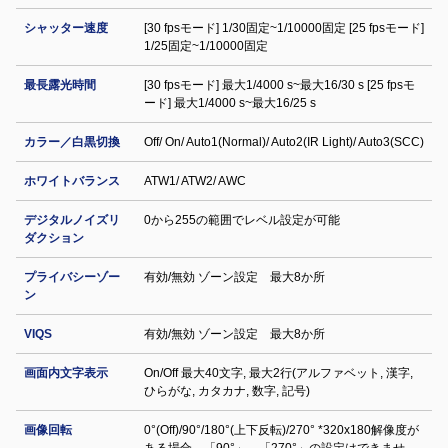
シャッター速度
[30 fpsモード] 1/30固定~1/10000固定 [25 fpsモード]
1/25固定~1/10000固定
最長露光時間
[30 fpsモード] 最大1/4000 s~最大16/30 s [25 fpsモ
ード] 最大1/4000 s~最大16/25 s
カラー／白黒切換
Off/ On/ Auto1(Normal)/ Auto2(IR Light)/ Auto3(SCC)
ホワイトバランス
ATW1/ ATW2/ AWC
デジタルノイズリ
0から255の範囲でレベル設定が可能
ダクション
プライバシーゾー
有効/無効 ゾーン設定 最大8か所
ン
VIQS
有効/無効 ゾーン設定 最⼤8か所
画面内文字表示
On/Off 最大40文字, 最大2行(アルファベット, 漢字,
ひらがな, カタカナ, 数字, 記号)
画像回転
0°(Off)/90°/180°(上下反転)/270° *320x180解像度が