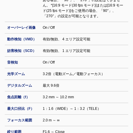
ある場合、「90°」、「270°」の設定はできませ
ん。 *[16:9 モード(30 fps モード)]または[16:9 モー
ド(25 fps モード)]をご使用の場合、「90°」、
「270°」の設定が可能となります。
オーバーレイ画像
On / Off
動作検知（VMD）
有効/無効、 4 エリア設定可能
妨害検知（SCD）
有効/無効、 1 エリア設定可能
音検知
On / Off
光学ズーム
3.2倍（電動ズーム／電動フォーカス）
デジタルズーム
最大 9.6倍
焦点距離（f）
3.2 mm ～ 10.2 mm
最大口径比（F）
1：1.6（WIDE）～ 1：3.2（TELE）
フォーカス範囲
2.0 m ～ ∞
絞り範囲
F1.6 ～ Close