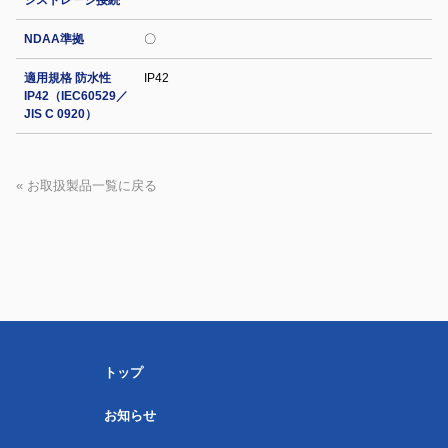
ジストレージ接続
NDAA準拠
〇
適用規格 防水性
IP42
IP42（IEC60529／
JIS C 0920）
« お取扱製品一覧に戻る
トップ
お知らせ