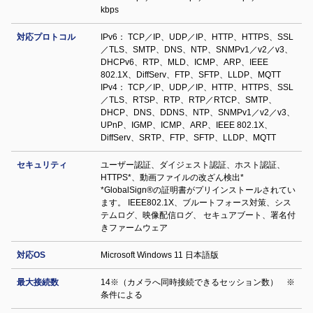
kbps
対応プロトコル
IPv6： TCP／IP、UDP／IP、HTTP、HTTPS、SSL
／TLS、SMTP、DNS、NTP、SNMPv1／v2／v3、
DHCPv6、RTP、MLD、ICMP、ARP、IEEE
802.1X、DiffServ、FTP、SFTP、LLDP、MQTT
IPv4： TCP／IP、UDP／IP、HTTP、HTTPS、SSL
／TLS、RTSP、RTP、RTP／RTCP、SMTP、
DHCP、DNS、DDNS、NTP、SNMPv1／v2／v3、
UPnP、IGMP、ICMP、ARP、IEEE 802.1X、
DiffServ、SRTP、FTP、SFTP、LLDP、MQTT
セキュリティ
ユーザー認証、ダイジェスト認証、ホスト認証、
HTTPS*、動画ファイルの改ざん検出*
*GlobalSign®の証明書がプリインストールされてい
ます。 IEEE802.1X、ブルートフォース対策、シス
テムログ、映像配信ログ、 セキュアブート、署名付
きファームウェア
対応OS
Microsoft Windows 11 日本語版
最大接続数
14※（カメラへ同時接続できるセッション数） ※
条件による