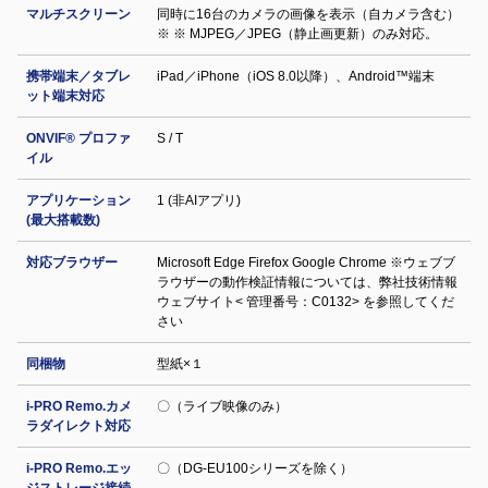
マルチスクリーン
同時に16台のカメラの画像を表示（自カメラ含む）
※ ※ MJPEG／JPEG（静止画更新）のみ対応。
携帯端末／タブレ
iPad／iPhone（iOS 8.0以降）、Android™端末
ット端末対応
ONVIF® プロファ
S / T
イル
アプリケーション
1 (非AIアプリ)
(最大搭載数)
対応ブラウザー
Microsoft Edge Firefox Google Chrome ※ウェブブ
ラウザーの動作検証情報については、弊社技術情報
ウェブサイト< 管理番号：C0132> を参照してくだ
さい
同梱物
型紙×１
i-PRO Remo.カメ
〇（ライブ映像のみ）
ラダイレクト対応
i-PRO Remo.エッ
〇（DG-EU100シリーズを除く）