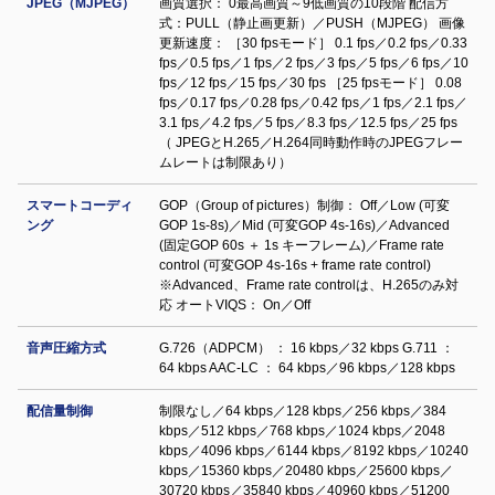
JPEG（MJPEG）
画質選択： 0最高画質～9低画質の10段階 配信方
式：PULL（静止画更新）／PUSH（MJPEG） 画像
更新速度： ［30 fpsモード］ 0.1 fps／0.2 fps／0.33
fps／0.5 fps／1 fps／2 fps／3 fps／5 fps／6 fps／10
fps／12 fps／15 fps／30 fps ［25 fpsモード］ 0.08
fps／0.17 fps／0.28 fps／0.42 fps／1 fps／2.1 fps／
3.1 fps／4.2 fps／5 fps／8.3 fps／12.5 fps／25 fps
（ JPEGとH.265／H.264同時動作時のJPEGフレー
ムレートは制限あり）
スマートコーディ
GOP（Group of pictures）制御： Off／Low (可変
ング
GOP 1s-8s)／Mid (可変GOP 4s-16s)／Advanced
(固定GOP 60s ＋ 1s キーフレーム)／Frame rate
control (可変GOP 4s-16s + frame rate control)
※Advanced、Frame rate controlは、H.265のみ対
応 オートVIQS： On／Off
音声圧縮方式
G.726（ADPCM） ： 16 kbps／32 kbps G.711 ：
64 kbps AAC-LC ： 64 kbps／96 kbps／128 kbps
配信量制御
制限なし／64 kbps／128 kbps／256 kbps／384
kbps／512 kbps／768 kbps／1024 kbps／2048
kbps／4096 kbps／6144 kbps／8192 kbps／10240
kbps／15360 kbps／20480 kbps／25600 kbps／
30720 kbps／35840 kbps／40960 kbps／51200