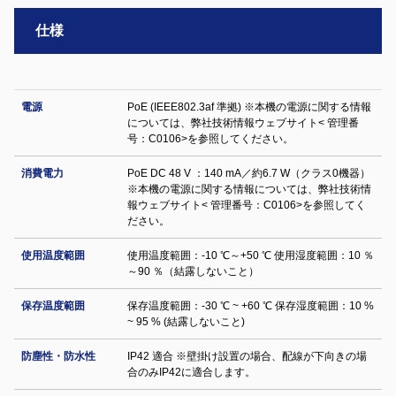
仕様
電源
PoE (IEEE802.3af 準拠) ※本機の電源に関する情報
については、弊社技術情報ウェブサイト< 管理番
号：C0106>を参照してください。
消費電力
PoE DC 48 V ：140 mA／約6.7 W（クラス0機器）
※本機の電源に関する情報については、弊社技術情
報ウェブサイト< 管理番号：C0106>を参照してく
ださい。
使用温度範囲
使用温度範囲：-10 ℃～+50 ℃ 使用湿度範囲：10 ％
～90 ％（結露しないこと）
保存温度範囲
保存温度範囲：-30 ℃ ~ +60 ℃ 保存湿度範囲：10 %
~ 95 % (結露しないこと)
防塵性・防水性
IP42 適合 ※壁掛け設置の場合、配線が下向きの場
合のみIP42に適合します。