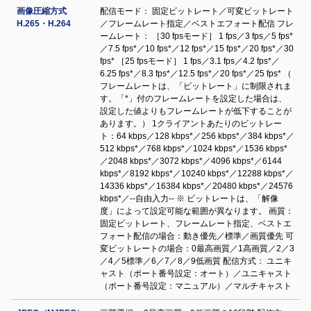
画像圧縮方式
配信モード： 固定ビットレート／可変ビットレート
H.265・H.264
／フレームレート指定／ベストエフォート配信 フレ
ームレート： ［30 fpsモード］ 1 fps／3 fps／5 fps*
／7.5 fps*／10 fps*／12 fps*／15 fps*／20 fps*／30
fps* ［25 fpsモード］ 1 fps／3.1 fps／4.2 fps*／
6.25 fps*／8.3 fps*／12.5 fps*／20 fps*／25 fps* （
フレームレートは、「ビットレート」に制限されま
す。「*」付のフレームレートを設定した場合は、
設定した値よりもフレームレートが低下することが
あります。） 1クライアントあたりのビットレー
ト：64 kbps／128 kbps*／256 kbps*／384 kbps*／
512 kbps*／768 kbps*／1024 kbps*／1536 kbps*
／2048 kbps*／3072 kbps*／4096 kbps*／6144
kbps*／8192 kbps*／10240 kbps*／12288 kbps*／
14336 kbps*／16384 kbps*／20480 kbps*／24576
kbps*／--自由入力-- ※ ビットレートは、「解像
度」によって設定可能な範囲が異なります。 画質：
固定ビットレート、フレームレート指定、ベストエ
フォート配信の場合：動き優先／標準／画質優先 可
変ビットレートの場合：0最高画質／1高画質／2／3
／4／5標準／6／7／8／9低画質 配信方式： ユニキ
ャスト（ポート番号設定：オート）／ユニキャスト
（ポート番号設定：マニュアル）／マルチキャスト