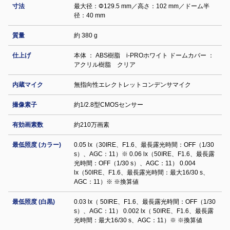
寸法
最大径：Φ129.5 mm／高さ：102 mm／ドーム半
径：40 mm
質量
約 380 g
仕上げ
本体 ： ABS樹脂 i-PROホワイト ドームカバー ：
アクリル樹脂 クリア
内蔵マイク
無指向性エレクトレットコンデンサマイク
撮像素子
約1/2.8型CMOSセンサー
有効画素数
約210万画素
最低照度 (カラー)
0.05 lx（30IRE、F1.6、最長露光時間：OFF（1/30
s）、AGC：11）※ 0.06 lx（50IRE、F1.6、最長露
光時間：OFF（1/30 s）、AGC：11） 0.004
lx（50IRE、F1.6、最長露光時間：最大16/30 s、
AGC：11）※ ※換算値
最低照度 (白黒)
0.03 lx（ 50IRE、F1.6、最長露光時間：OFF（1/30
s）、AGC：11） 0.002 lx（ 50IRE、F1.6、最長露
光時間：最大16/30 s、AGC：11）※ ※換算値