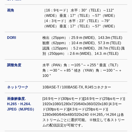
画角
［16：9モード］ 水平：30°（TELE）～112°
（WIDE） 垂直：17°（TELE）～57°（WIDE）
［4：3モード］ 水平：23°（TELE）～79°
（WIDE） 垂直：17°（TELE）～57°（WIDE）
DORI
検出（25ppm）：25.9 m (WIDE)、143.3m (TELE)
観察（62ppm）：10.4 m (WIDE)、57.3 m (TELE)
認識（125ppm）：5.2 m (WIDE)、28.7m (TELE) 識
別（250ppm）：2.6 m (WIDE)、14.3. m (TELE)
調整⾓度
水平（PAN）角：ー105 °～＋255 ° 垂直（TILT）
角：ー30 °～＋85 ° 傾き（YAW）角：ー100 °～＋
100 °
ネットワーク
10BASE-T / 100BASE-TX, RJ45コネクター
画像解像度.
[16:9モード(30fpsモード)][16:9モード(25fpsモード)]
H.265・H.264.
1920x1080/1280x720/640x360/320x180 [4:3モー
JPEG（MJPEG）
ド(30fpsモード)][4:3モード(25fpsモード)]
1280x960/640x480/320x240 ※H.265／H.264 は各
ストリームごとに選択可能。 ※独立して各ストリー
ムの配信設定が可能です。