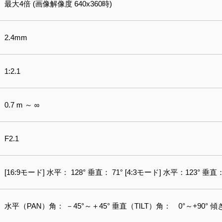
最大4倍 (画像解像度 640x360時)
2.4mm
1:2.1
0.7 m ～ ∞
F2.1
[16:9モード] 水平： 128° 垂直： 71° [4:3モード] 水平：123° 垂直：
水平（PAN）角： －45°～＋45° 垂直（TILT）角： 0°～+90° 傾