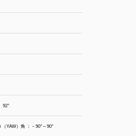
 92°
き（YAW）角 ：－90°～90°