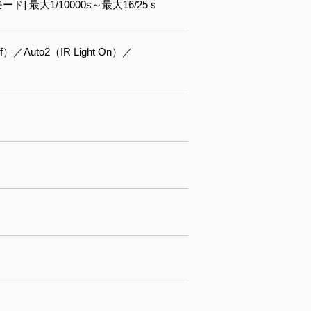
fpsモード] 最大1/10000s～最大16/25 s
Off）／Auto2（IR Light On）／