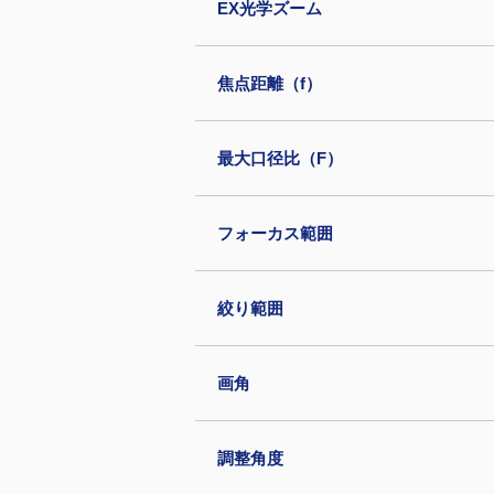
EX光学ズーム
焦点距離（f）
最大口径比（F）
フォーカス範囲
絞り範囲
画角
調整角度