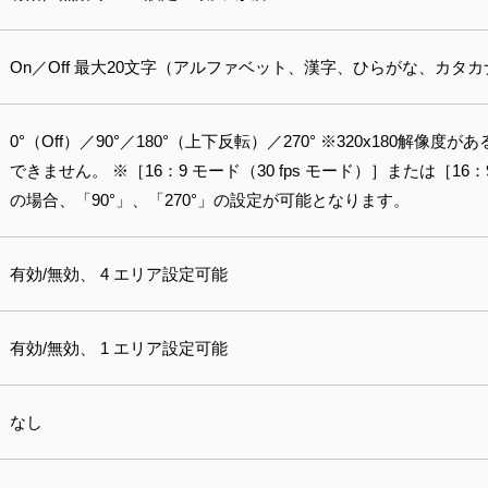
On／Off 最大20文字（アルファベット、漢字、ひらがな、カタ
0°（Off）／90°／180°（上下反転）／270° ※320x180解像度
できません。 ※［16：9 モード（30 fps モード）］または［16：
の場合、「90°」、「270°」の設定が可能となります。
有効/無効、 4 エリア設定可能
有効/無効、 1 エリア設定可能
なし