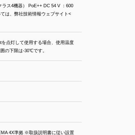
（クラス4機器） PoE++ DC 54 V ：600
ついては、弊社技術情報ウェブサイト<
 Lightを点灯して使用する場合、使用温度
範囲の下限は-30℃です。
0E）、NEMA 4X準拠 ※取扱説明書に従い設置