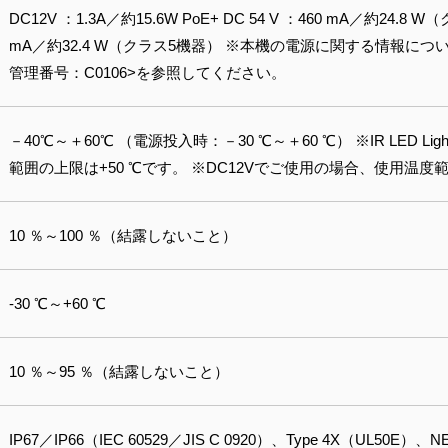
DC12V ：1.3A／約15.6W PoE+ DC 54 V ：460 mA／約24.8 W
mA／約32.4 W（クラス5機器） ※本機の電源に関する情報に
管理番号：C0106>を参照してください。
－40℃～＋60℃ （電源投入時：－30 ℃～＋60 ℃） ※IR LED
範囲の上限は+50 ℃です。 ※DC12Vでご使用の場合、使用温度
10 ％～100 ％（結露しないこと）
-30 ℃～+60 ℃
10 ％～95 ％（結露しないこと）
IP67／IP66（IEC 60529／JIS C 0920）、Type 4X（UL5