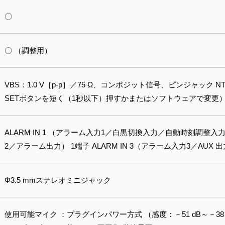
〇
〇 （調整用）
VBS：1.0 V［p-p］／75 Ω、コンポジット信号、ピンジャック NT
SETボタンを短く（1秒以下）押すかまたはソフトウェアで変更
ALARM IN 1 （アラーム入力1／白黒切換入力／自動時刻調整入力）
2／アラーム出力） 1端子 ALARM IN 3（アラーム入力3／AUX 出
Φ3.5 mmステレオミニジャック
使用可能マイク ：プラグインパワー方式 （感度：－51 dB～－38 dB（