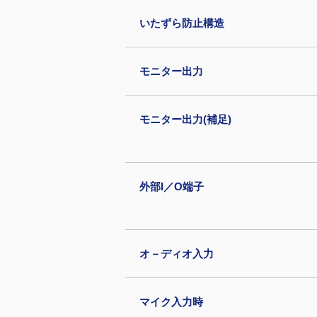
いたずら防止構造
モニター出力
モニター出力(補足)
外部I／O端子
オ－ディオ入力
マイク入力時