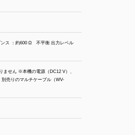
ス ：約600 Ω 不平衡 出力レベル
せん ※本機の電源（DC12 V）、
、別売りのマルチケーブル（WV-