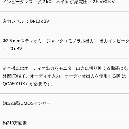
インピーダンス ：約2 kΩ 不平衡 供給電圧 ：2.5 V±0.5 V
入力レベル ：約-10 dBV
Φ3.5 mmステレオミニジャック（モノラル出力） 出力インピーダン
：-20 dBV
※本機にはオーディオ出力をモニター出力に切り換える機能はありま
外部I/O端子、オーディオ入力、オーディオ出力を使用する際 は
QCA501UX）が必要です。
約1/2.8型CMOSセンサー
約210万画素