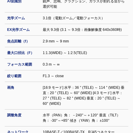
AI音識別
銃声、悲鳴、クラクション、ガラスが割れる音から
選択可能
光学ズーム
3.1倍（電動ズーム／電動フォーカス）
EX光学ズーム
最大 9.3倍 (3.1 ～ 9.3倍：画像解像度 640x360時)
焦点距離（f）
2.9 mm ～ 9 mm
最大口径比（F）
1:1.3(WIDE) ～ 1:2.5(TELE)
フォーカス範囲
0.3 m ～ ∞
絞り範囲
F1.3 ～ close
画角
[16:9 モード] 水平：36 ° (TELE) ～ 114 ° (WIDE) 垂
直：20 ° (TELE) ～ 60° (WIDE) [4:3 モード] 水平：
27 ° (TELE) ～ 82 ° (WIDE) 垂直：20 ° (TELE) ～
60° (WIDE)
調整角度
水平（PAN）角： －240°～＋120° 垂直（TILT）
角： -30°～+85° 傾き（YAW）角： ±100°
ネットワーク
10BASE-T／100BASE-TX、RJ45コネクター