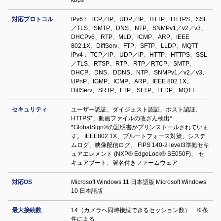
kbps
対応プロトコル
IPv6： TCP／IP、UDP／IP、HTTP、HTTPS、SSL
／TLS、SMTP、DNS、NTP、SNMPv1／v2／v3、
DHCPv6、RTP、MLD、ICMP、ARP、IEEE
802.1X、DiffServ、FTP、SFTP、LLDP、MQTT
IPv4： TCP／IP、UDP／IP、HTTP、HTTPS、SSL
／TLS、RTSP、RTP、RTP／RTCP、SMTP、
DHCP、DNS、DDNS、NTP、SNMPv1／v2／v3、
UPnP、IGMP、ICMP、ARP、IEEE 802.1X、
DiffServ、SRTP、FTP、SFTP、LLDP、MQTT
セキュリティ
ユーザー認証、ダイジェスト認証、ホスト認証、
HTTPS*、動画ファイルの改ざん検出*
*GlobalSign®の証明書がプリンストールされていま
す。 IEEE802.1X、ブルートフォース対策、システ
ムログ、映像配信ログ、 FIPS 140-2 level3準拠セキ
ュアエレメント (NXP® EdgeLock® SE050F)、 セ
キュアブート、署名付きファームウェア
対応OS
Microsoft Windows 11 日本語版 Microsoft Windows
10 日本語版
最大接続数
14（カメラへ同時接続できるセッション数） ※条
件による