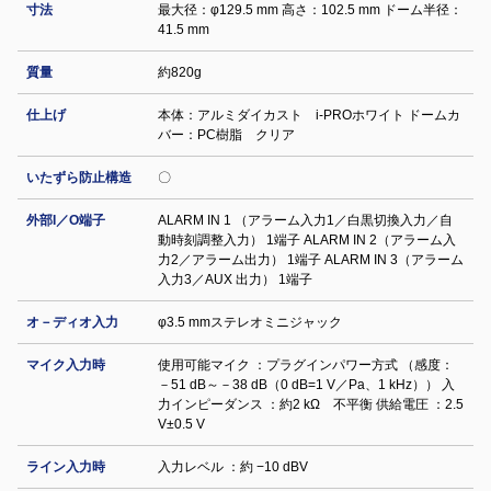
寸法
最大径：φ129.5 mm 高さ：102.5 mm ドーム半径：
41.5 mm
質量
約820g
仕上げ
本体：アルミダイカスト i-PROホワイト ドームカ
バー：PC樹脂 クリア
いたずら防止構造
〇
外部I／O端子
ALARM IN 1 （アラーム入力1／白黒切換入力／自
動時刻調整入力） 1端子 ALARM IN 2（アラーム入
力2／アラーム出力） 1端子 ALARM IN 3（アラーム
入力3／AUX 出力） 1端子
オ－ディオ入力
φ3.5 mmステレオミニジャック
マイク入力時
使用可能マイク ：プラグインパワー方式 （感度：
－51 dB～－38 dB（0 dB=1 V／Pa、1 kHz）） 入
力インピーダンス ：約2 kΩ 不平衡 供給電圧 ：2.5
V±0.5 V
ライン入力時
入力レベル ：約 −10 dBV