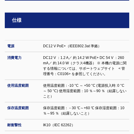
仕様
電源
DC12 V PoE+（IEEE802.3at 準拠）
消費電力
DC12 V ：1.2 A／ 約 14.2 W PoE+ DC 54 V ：260
mA／ 約 14.0 W（クラス4機器） ※ 本機の電源に関
する情報については、サポートウェブサイト < 管
理番号：C0106> を参照してください。
使用温度範囲
使用温度範囲：-10 °C ～ +50 °C (電源投入時: 0 °C
～ 50 °C) 使用湿度範囲：10 ％～90 ％（結露しない
こと）
保存温度範囲
保存温度範囲：－30 ℃～+60 ℃ 保存湿度範囲：10
％～95 ％（結露しないこと）
耐衝撃性
IK10（IEC 62262）