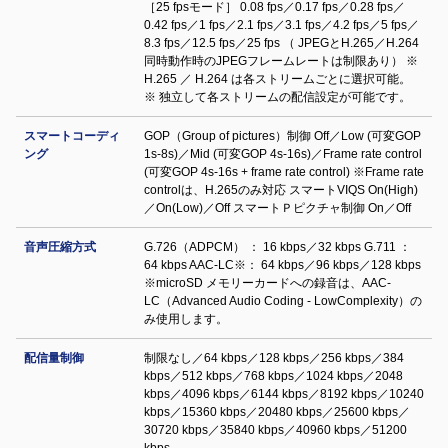
［25 fpsモード］ 0.08 fps／0.17 fps／0.28 fps／
0.42 fps／1 fps／2.1 fps／3.1 fps／4.2 fps／5 fps／
8.3 fps／12.5 fps／25 fps （ JPEGとH.265／H.264
同時動作時のJPEGフレームレートは制限あり） ※
H.265 ／ H.264 は各ストリームごとに選択可能。
※ 独立して各ストリームの配信設定が可能です。
スマートコーディ
GOP（Group of pictures）制御 Off／Low (可変GOP
ング
1s-8s)／Mid (可変GOP 4s-16s)／Frame rate control
(可変GOP 4s-16s + frame rate control) ※Frame rate
controlは、H.265のみ対応 スマートVIQS On(High)
／On(Low)／Off スマートＰピクチャ制御 On／Off
音声圧縮方式
G.726（ADPCM） ： 16 kbps／32 kbps G.711 ：
64 kbps AAC-LC※： 64 kbps／96 kbps／128 kbps
※microSD メモリーカードへの録音は、AAC-
LC（Advanced Audio Coding - LowComplexity）の
み使用します。
配信量制御
制限なし／64 kbps／128 kbps／256 kbps／384
kbps／512 kbps／768 kbps／1024 kbps／2048
kbps／4096 kbps／6144 kbps／8192 kbps／10240
kbps／15360 kbps／20480 kbps／25600 kbps／
30720 kbps／35840 kbps／40960 kbps／51200