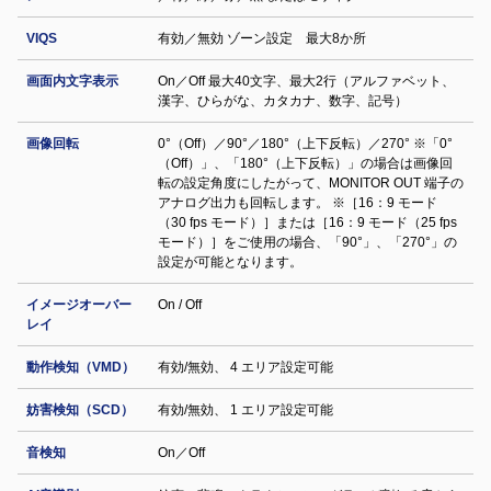
VIQS
有効／無効 ゾーン設定 最⼤8か所
画面内文字表示
On／Off 最大40文字、最大2行（アルファベット、
漢字、ひらがな、カタカナ、数字、記号）
画像回転
0°（Off）／90°／180°（上下反転）／270° ※「0°
（Off）」、「180°（上下反転）」の場合は画像回
転の設定角度にしたがって、MONITOR OUT 端子の
アナログ出力も回転します。 ※［16：9 モード
（30 fps モード）］または［16：9 モード（25 fps
モード）］をご使用の場合、「90°」、「270°」の
設定が可能となります。
イメージオーバー
On / Off
レイ
動作検知（VMD）
有効/無効、 4 エリア設定可能
妨害検知（SCD）
有効/無効、 1 エリア設定可能
音検知
On／Off