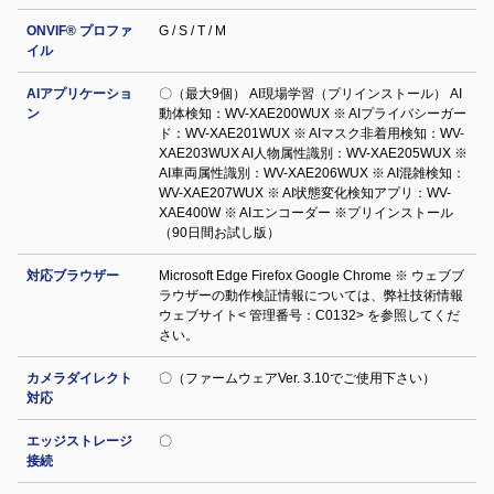
ONVIF® プロファ
G / S / T / M
イル
AIアプリケーショ
〇（最大9個） AI現場学習（プリインストール） AI
ン
動体検知：WV-XAE200WUX ※ AIプライバシーガー
ド：WV-XAE201WUX ※ AIマスク非着用検知：WV-
XAE203WUX AI人物属性識別：WV-XAE205WUX ※
AI車両属性識別：WV-XAE206WUX ※ AI混雑検知：
WV-XAE207WUX ※ AI状態変化検知アプリ：WV-
XAE400W ※ AIエンコーダー ※プリインストール
（90日間お試し版）
対応ブラウザー
Microsoft Edge Firefox Google Chrome ※ ウェブブ
ラウザーの動作検証情報については、弊社技術情報
ウェブサイト< 管理番号：C0132> を参照してくだ
さい。
カメラダイレクト
〇（ファームウェアVer. 3.10でご使用下さい）
対応
エッジストレージ
〇
接続