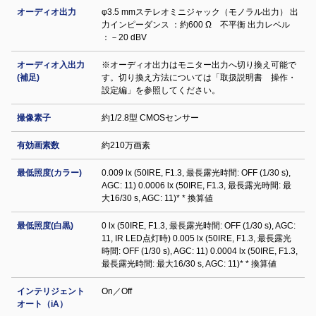
オーディオ出力
φ3.5 mmステレオミニジャック（モノラル出力） 出
力インピーダンス ：約600 Ω 不平衡 出力レベル
：－20 dBV
オーディオ入出力
※オーディオ出力はモニター出力へ切り換え可能で
(補足)
す。切り換え方法については「取扱説明書 操作・
設定編」を参照してください。
撮像素子
約1/2.8型 CMOSセンサー
有効画素数
約210万画素
最低照度(カラー)
0.009 lx (50IRE, F1.3, 最長露光時間: OFF (1/30 s),
AGC: 11) 0.0006 lx (50IRE, F1.3, 最長露光時間: 最
大16/30 s, AGC: 11)* * 換算値
最低照度(白黒)
0 lx (50IRE, F1.3, 最長露光時間: OFF (1/30 s), AGC:
11, IR LED点灯時) 0.005 lx (50IRE, F1.3, 最長露光
時間: OFF (1/30 s), AGC: 11) 0.0004 lx (50IRE, F1.3,
最長露光時間: 最大16/30 s, AGC: 11)* * 換算値
インテリジェント
On／Off
オート（iA）