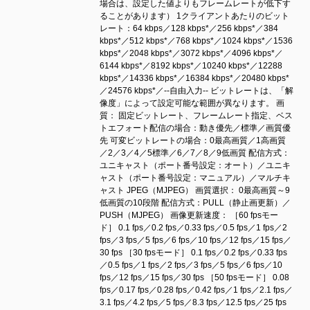
場合は、設定した値よりもフレームレートが低下す
ることがあります） 1クライアントあたりのビット
レート：64 kbps／128 kbps*／256 kbps*／384
kbps*／512 kbps*／768 kbps*／1024 kbps*／1536
kbps*／2048 kbps*／3072 kbps*／4096 kbps*／
6144 kbps*／8192 kbps*／10240 kbps*／12288
kbps*／14336 kbps*／16384 kbps*／20480 kbps*
／24576 kbps*／--自由入力-- ビットレートは、「解
像度」によって設定可能な範囲が異なります。 画
質： 固定ビットレート、フレームレート指定、ベス
トエフォート配信の場合：動き優先／標準／画質優
先 可変ビットレートの場合：0最高画質／1高画質
／2／3／4／5標準／6／7／8／9低画質 配信方式：
ユニキャスト（ポート番号設定：オート）／ユニキ
ャスト（ポート番号設定：マニュアル）／マルチキ
ャスト JPEG（MJPEG） 画質選択： 0最高画質～9
低画質の10段階 配信方式：PULL（静止画更新）／
PUSH（MJPEG） 画像更新速度： ［60 fpsモー
ド］ 0.1 fps／0.2 fps／0.33 fps／0.5 fps／1 fps／2
fps／3 fps／5 fps／6 fps／10 fps／12 fps／15 fps／
30 fps ［30 fpsモード］ 0.1 fps／0.2 fps／0.33 fps
／0.5 fps／1 fps／2 fps／3 fps／5 fps／6 fps／10
fps／12 fps／15 fps／30 fps ［50 fpsモード］ 0.08
fps／0.17 fps／0.28 fps／0.42 fps／1 fps／2.1 fps／
3.1 fps／4.2 fps／5 fps／8.3 fps／12.5 fps／25 fps