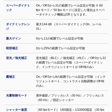
スーパーダイナミ
On／Off 0から31の範囲でレベル設定が可能 ※ 60
ック
fps モード／ 50 fps モードに設定した場合はスーパ
ーダイナミック機能はOff となります。
ダイナミックレン
最大144 dB （スーパーダイナミックOn、レベル
ジ
31）
最大ゲイン
0から11の範囲でレベル設定が可能
暗部補正
0から255の範囲でレベル設定が可能
逆光／強光補正
逆光補正（BLC）／強光補正（HLC）／Off 0から31
の範囲でレベル設定が可能 （スーパーダイナミッ
ク、インテリジェントオートが Off 時のみ）
霧補正
On／Off 0から8の範囲でレベル設定が可能 （インテ
リジェントオート、コントラスト自動調整が Off 時
のみ）
光量制御モード
屋外撮影／フリッカレス（50 Hz）／フリッカレス
（60 Hz）／固定シャッター
シャッター速度
［60 fpsモード］ 1/60固定～1/10000固定 ［30 fps