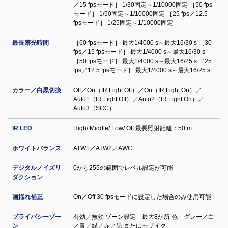
／15 fpsモード］ 1/30固定～1/10000固定 ［50 fps
モード］ 1/50固定～1/10000固定 ［25 fps／12.5
fpsモード］ 1/25固定～1/10000固定
最長露光時間
［60 fpsモード］ 最大1/4000 s～最大16/30 s ［30
fps／15 fpsモード］ 最大1/4000 s～最大16/30 s
［50 fpsモード］ 最大1/4000 s～最大16/25 s ［25
fps／12.5 fpsモード］ 最大1/4000 s～最大16/25 s
カラー／白黒切換
Off／On（IR Light Off）／On（IR Light On）／
Auto1（IR Light Off）／Auto2（IR Light On）／
Auto3（SCC）
IR LED
High/ Middle/ Low/ Off 最長照射距離：50 m
ホワイトバランス
ATW1／ATW2／AWC
デジタルノイズリ
0から255の範囲でレベル設定が可能
ダクション
画揺れ補正
On／Off 30 fpsモードに設定した場合のみ使用可能
プライバシーゾー
有効／無効 ゾーン設定 最大8か所 色 グレー／白
ン
／青／緑／赤／黒 またはモザイク