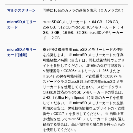
マルチスクリーン
同時に16台のカメラの画像を表示（自カメラ含む）
microSDメモリー
microSDXCメモリーカード ： 64 GB、128 GB、
カード
256 GB、512 GB microSDHCメモリーカード ： 4
GB、8 GB、16 GB、32 GB microSDメモリーカー
ド ： 2 GB
microSDメモリー
※ i-PRO 機器専用 microSD メモリーカードの使用
カード(補足)
を推奨します。 ※ microSD メモリーカードの保存
可能枚数／時間（目安）は、弊社技術情報ウェブサ
イトを参照してください。 JPEG の保存可能枚数：
< 管理番号：C0306> ストリーム（H.265 または
H.264）の保存可能時間： < 管理番号: C0307> ※
スピードクラスClass6 以上の業務用microSD メモ
リーカードを使用してください。 スピードクラス
Class10 対応のmicroSD メモリーカードの場合は、
UHS-Ⅰ(Ultra High Speed-Ⅰ) 対応のカードを使用
してください。 ※ microSD メモリーカードの交換
周期の目安は、弊社技術情報ウェブサイトの＜管理
番号：C0117 ＞を参照してください。 ※ 自動上書
き機能を使ってmicroSD メモリーカードに繰り返し
録画する場合は、高い信頼性と耐久性を持ったもの
を使用してください。