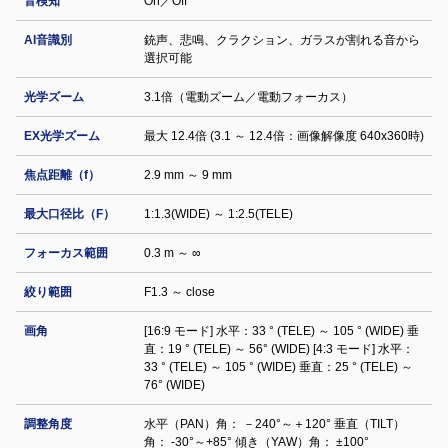
音検知
On／Off
AI音識別
銃声、悲鳴、クラクション、ガラスが割れる音から
選択可能
光学ズーム
3.1倍（電動ズーム／電動フォーカス）
EX光学ズーム
最大 12.4倍 (3.1 ～ 12.4倍：画像解像度 640x360時)
焦点距離（f）
2.9 mm ～ 9 mm
最大口径比（F）
1:1.3(WIDE) ～ 1:2.5(TELE)
フォーカス範囲
0.3 m ～ ∞
絞り範囲
F1.3 ～ close
画角
[16:9 モード] 水平：33 ° (TELE) ～ 105 ° (WIDE) 垂
直：19 ° (TELE) ～ 56° (WIDE) [4:3 モード] 水平：
33 ° (TELE) ～ 105 ° (WIDE) 垂直：25 ° (TELE) ～
76° (WIDE)
調整角度
水平（PAN）角： －240°～＋120° 垂直（TILT）
角： -30°～+85° 傾き（YAW）角： ±100°