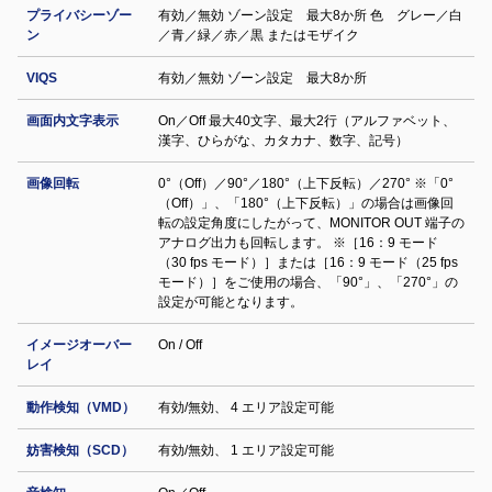
プライバシーゾー
有効／無効 ゾーン設定 最大8か所 色 グレー／白
ン
／青／緑／赤／黒 またはモザイク
VIQS
有効／無効 ゾーン設定 最⼤8か所
画面内文字表示
On／Off 最大40文字、最大2行（アルファベット、
漢字、ひらがな、カタカナ、数字、記号）
画像回転
0°（Off）／90°／180°（上下反転）／270° ※「0°
（Off）」、「180°（上下反転）」の場合は画像回
転の設定角度にしたがって、MONITOR OUT 端子の
アナログ出力も回転します。 ※［16：9 モード
（30 fps モード）］または［16：9 モード（25 fps
モード）］をご使用の場合、「90°」、「270°」の
設定が可能となります。
イメージオーバー
On / Off
レイ
動作検知（VMD）
有効/無効、 4 エリア設定可能
妨害検知（SCD）
有効/無効、 1 エリア設定可能