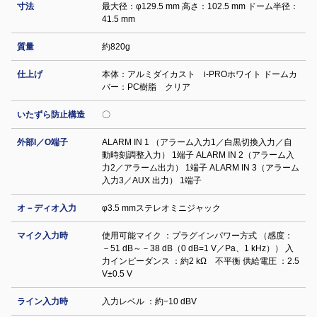
寸法
最大径：φ129.5 mm 高さ：102.5 mm ドーム半径：
41.5 mm
質量
約820g
仕上げ
本体：アルミダイカスト i-PROホワイト ドームカ
バー：PC樹脂 クリア
いたずら防止構造
〇
外部I／O端子
ALARM IN 1 （アラーム入力1／白黒切換入力／自
動時刻調整入力） 1端子 ALARM IN 2（アラーム入
力2／アラーム出力） 1端子 ALARM IN 3（アラーム
入力3／AUX 出力） 1端子
オ－ディオ入力
φ3.5 mmステレオミニジャック
マイク入力時
使用可能マイク ：プラグインパワー方式 （感度：
－51 dB～－38 dB（0 dB=1 V／Pa、1 kHz）） 入
力インピーダンス ：約2 kΩ 不平衡 供給電圧 ：2.5
V±0.5 V
ライン入力時
入力レベル ：約−10 dBV