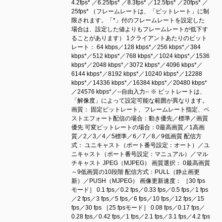
4.2fps* ／6.25fps* ／8.3fps* ／12.5fps* ／20fps* ／
25fps* （フレームレートは、「ビットレート」に制
限されます。「*」付のフレームレートを設定した
場合は、設定した値よりもフレームレートが低下す
ることがあります） 1クライアントあたりのビット
レート： 64 kbps／128 kbps*／256 kbps*／384
kbps*／512 kbps*／768 kbps*／1024 kbps*／1536
kbps*／2048 kbps*／3072 kbps*／4096 kbps*／
6144 kbps*／8192 kbps*／10240 kbps*／12288
kbps*／14336 kbps*／16384 kbps*／20480 kbps*
／24576 kbps*／--自由入力-- ※ ビットレートは、
「解像度」によって設定可能な範囲が異なります。
画質： 固定ビットレート、フレームレート指定、ベ
ストエフォート配信の場合：動き優先／標準／画質
優先 可変ビットレートの場合：0最高画質／1高画
質／2／3／4／5標準／6／7／8／9低画質 配信方
式： ユニキャスト（ポート番号設定：オート）／ユ
ニキャスト（ポート番号設定：マニュアル）／マル
チキャスト JPEG（MJPEG） 画質選択： 0最高画質
～9低画質の10段階 配信方式：PULL（静止画更
新）／PUSH（MJPEG） 画像更新速度： ［30 fps
モード］ 0.1 fps／0.2 fps／0.33 fps／0.5 fps／1 fps
／2 fps／3 fps／5 fps／6 fps／10 fps／12 fps／15
fps／30 fps ［25 fpsモード］ 0.08 fps／0.17 fps／
0.28 fps／0.42 fps／1 fps／2.1 fps／3.1 fps／4.2 fps