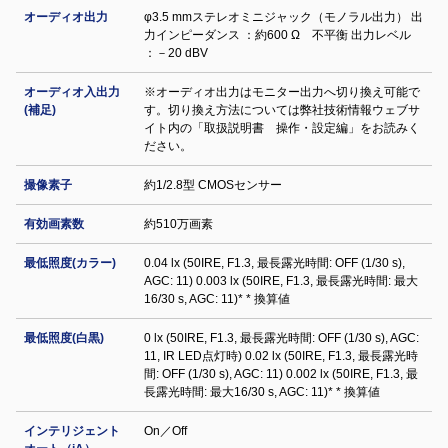
オーディオ出力
φ3.5 mmステレオミニジャック（モノラル出力） 出
力インピーダンス ：約600 Ω 不平衡 出力レベル
：－20 dBV
オーディオ入出力
※オーディオ出力はモニター出力へ切り換え可能で
(補足)
す。切り換え方法については弊社技術情報ウェブサ
イト内の「取扱説明書 操作・設定編」をお読みく
ださい。
撮像素子
約1/2.8型 CMOSセンサー
有効画素数
約510万画素
最低照度(カラー)
0.04 lx (50IRE, F1.3, 最長露光時間: OFF (1/30 s),
AGC: 11) 0.003 lx (50IRE, F1.3, 最長露光時間: 最大
16/30 s, AGC: 11)* * 換算値
最低照度(白黒)
0 lx (50IRE, F1.3, 最長露光時間: OFF (1/30 s), AGC:
11, IR LED点灯時) 0.02 lx (50IRE, F1.3, 最長露光時
間: OFF (1/30 s), AGC: 11) 0.002 lx (50IRE, F1.3, 最
長露光時間: 最大16/30 s, AGC: 11)* * 換算値
インテリジェント
On／Off