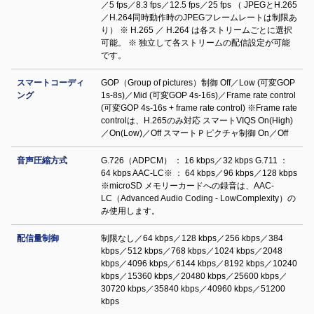
／5 fps／8.3 fps／12.5 fps／25 fps （ JPEGとH.265
／H.264同時動作時のJPEGフレームレートは制限あ
り） ※ H.265 ／ H.264 は各ストリームごとに選択
可能。 ※ 独立して各ストリームの配信設定が可能
です。
スマートコーディ
GOP（Group of pictures）制御 Off／Low (可変GOP
ング
1s-8s)／Mid (可変GOP 4s-16s)／Frame rate control
(可変GOP 4s-16s + frame rate control) ※Frame rate
controlは、H.265のみ対応 スマートVIQS On(High)
／On(Low)／Off スマートＰピクチャ制御 On／Off
音声圧縮方式
G.726（ADPCM） ： 16 kbps／32 kbps G.711 ：
64 kbps AAC-LC※ ： 64 kbps／96 kbps／128 kbps
※microSD メモリーカードへの録音は、AAC-
LC（Advanced Audio Coding - LowComplexity）の
み使用します。
配信量制御
制限なし／64 kbps／128 kbps／256 kbps／384
kbps／512 kbps／768 kbps／1024 kbps／2048
kbps／4096 kbps／6144 kbps／8192 kbps／10240
kbps／15360 kbps／20480 kbps／25600 kbps／
30720 kbps／35840 kbps／40960 kbps／51200
kbps