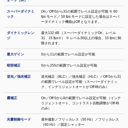
オート（iA）
スーパーダイナミ
On／Off 0から31の範囲でレベル設定が可能 ※ 60
ック
fps モード／ 50 fps モードに設定した場合はスーパ
ーダイナミック機能はOff となります。
ダイナミックレン
最大132 dB （スーパーダイナミックOn、レベル
ジ
31、15 fps※） ※ レベル30以上の場合、15 fpsに制
限されます。
最大ゲイン
0から11の範囲でレベル設定が可能
暗部補正
0から255の範囲でレベル設定が可能
逆光／強光補正
逆光補正（BLC）／強光補正（HLC）／Off 0から31
の範囲でレベル設定が可能 （スーパーダイナミッ
ク、インテリジェントオートが Off 時のみ）
霧補正
On／Off 0から8の範囲でレベル設定が可能 （インテ
リジェントオート、コントラスト自動調整が Off 時
のみ）
光量制御モード
屋外撮影／フリッカレス（50 Hz）／フリッカレス
（60 Hz）／固定シャッター