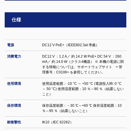
仕様
電源
DC12 V PoE+（IEEE802.3at 準拠）
消費電力
DC12 V ：1.2 A／ 約 14.2 W PoE+ DC 54 V ：260
mA／ 約 14.0 W（クラス4機器） ※ 本機の電源に関
する情報については、サポートウェブサイト < 管
理番号：C0106> を参照してください。
使用環境
使用温度範囲：-10 °C ～ +50 °C (電源投入時: 0 °C
～ 50 °C) 使用湿度範囲：10 ％～90 ％（結露しない
こと）
保存環境
保存温度範囲：－30 ℃～+60 ℃ 保存湿度範囲：10
％～95 ％（結露しないこと）
耐衝撃性
IK10（IEC 62262）