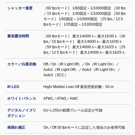
シャッター速度
［60 fpsモード］ 1/60固定～1/10000固定 ［30 fps
／15 fpsモード］ 1/30固定～1/10000固定 ［50 fps
モード］ 1/50固定～1/10000固定 ［25 fps／12.5
fpsモード］ 1/25固定～1/10000固定
最長露光時間
［60 fpsモード］ 最大1/4000 s～最大16/30 s ［30
fps／15 fpsモード］ 最大1/4000 s～最大16/30 s
［50 fpsモード］ 最大1/4000 s～最大16/25 s ［25
fps／12.5 fpsモード］ 最大1/4000 s～最大16/25 s
カラー／白黒切換
Off／On（IR Light Off）／On（IR Light On）／
Auto1（IR Light Off）／Auto2（IR Light On）／
Auto3（SCC）
IR-LED
High/ Middle/ Low/ Off 最長照射距離：50 m
ホワイトバランス
ATW1／ATW2／AWC
デジタルノイズリ
0から255の範囲でレベル設定が可能
ダクション
画揺れ補正
On／Off 30 fpsモードに設定した場合のみ使用可能