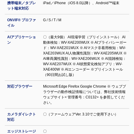
携帯端末／タブレ
iPad／iPhone（iOS 8.0以降）、Android™端末
ット端末対応
ONVIF® プロファ
G / S / T / M
イル
AIアプリケーショ
〇（最大9個） AI現場学習（プリインストール） AI
ン
動体検知：WV-XAE200WUX ※ AIプライバシーガー
ド：WV-XAE201WUX ※ AIマスク非着用検知：WV-
XAE203WUX AI人物属性識別：WV-XAE205WUX ※
AI車両属性識別：WV-XAE206WUX ※ AI混雑検知：
WV-XAE207WUX ※ AI状態変化検知アプリ：WV-
XAE400W ※ AIエンコーダー ※プリインストール
（90日間お試し版）
対応ブラウザー
Microsoft Edge Firefox Google Chrome ※ ウェブブ
ラウザーの動作検証情報については、弊社技術情報
ウェブサイト< 管理番号：C0132> を参照してくだ
さい。
カメラダイレクト
〇（ファームウェアVer. 3.10でご使用下さい）
対応
エッジストレージ
〇