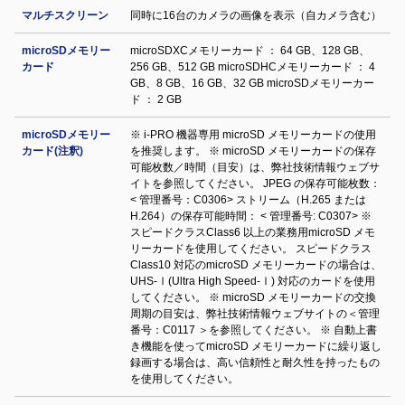
マルチスクリーン
同時に16台のカメラの画像を表示（自カメラ含む）
microSDメモリー
microSDXCメモリーカード ： 64 GB、128 GB、
カード
256 GB、512 GB microSDHCメモリーカード ： 4
GB、8 GB、16 GB、32 GB microSDメモリーカー
ド ： 2 GB
microSDメモリー
※ i-PRO 機器専用 microSD メモリーカードの使用
カード(注釈)
を推奨します。 ※ microSD メモリーカードの保存
可能枚数／時間（目安）は、弊社技術情報ウェブサ
イトを参照してください。 JPEG の保存可能枚数：
< 管理番号：C0306> ストリーム（H.265 または
H.264）の保存可能時間： < 管理番号: C0307> ※
スピードクラスClass6 以上の業務用microSD メモ
リーカードを使用してください。 スピードクラス
Class10 対応のmicroSD メモリーカードの場合は、
UHS-Ⅰ(Ultra High Speed-Ⅰ) 対応のカードを使用
してください。 ※ microSD メモリーカードの交換
周期の目安は、弊社技術情報ウェブサイトの＜管理
番号：C0117 ＞を参照してください。 ※ 自動上書
き機能を使ってmicroSD メモリーカードに繰り返し
録画する場合は、高い信頼性と耐久性を持ったもの
を使用してください。