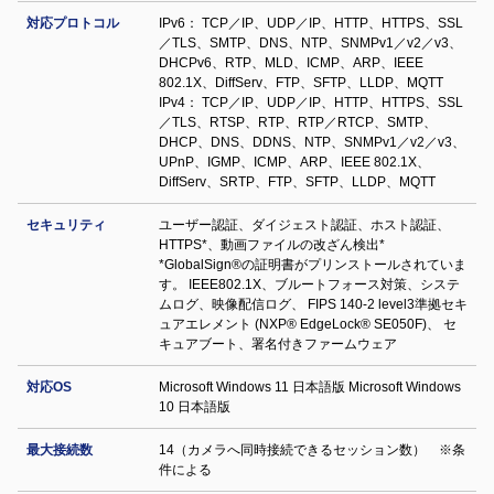
対応プロトコル
IPv6： TCP／IP、UDP／IP、HTTP、HTTPS、SSL
／TLS、SMTP、DNS、NTP、SNMPv1／v2／v3、
DHCPv6、RTP、MLD、ICMP、ARP、IEEE
802.1X、DiffServ、FTP、SFTP、LLDP、MQTT
IPv4： TCP／IP、UDP／IP、HTTP、HTTPS、SSL
／TLS、RTSP、RTP、RTP／RTCP、SMTP、
DHCP、DNS、DDNS、NTP、SNMPv1／v2／v3、
UPnP、IGMP、ICMP、ARP、IEEE 802.1X、
DiffServ、SRTP、FTP、SFTP、LLDP、MQTT
セキュリティ
ユーザー認証、ダイジェスト認証、ホスト認証、
HTTPS*、動画ファイルの改ざん検出*
*GlobalSign®の証明書がプリンストールされていま
す。 IEEE802.1X、ブルートフォース対策、システ
ムログ、映像配信ログ、 FIPS 140-2 level3準拠セキ
ュアエレメント (NXP® EdgeLock® SE050F)、 セ
キュアブート、署名付きファームウェア
対応OS
Microsoft Windows 11 日本語版 Microsoft Windows
10 日本語版
最大接続数
14（カメラへ同時接続できるセッション数） ※条
件による