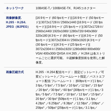
ネットワーク
10BASE-T／100BASE-TX、RJ45コネクター
画像解像度.
[16:9モード (60 fpsモード)] [16:9モード (50 fpsモー
H.265・H.264.
ド)] 3072x1728※/ 2560x1440 [16:9モード (30 fps
JPEG（MJPEG）
モード)] [16:9モード (25 fpsモード)] 3072x1728※/
2560x1440/ 1920x1080/ 1280x720/ 640x360/
320x180 [4:3モード (60 fpsモード)] [4:3モード (50
fpsモード)] 3072x2304※/ 2560x1920 [4:3モード
(30 fpsモード)] [4:3モード(25 fpsモード)]
3072x2304※/ 2560x1920/ 1280x960/ 800x600/
VGA/ 400x300/ QVGA ※H.265 ／ H.264 は各ストリ
ームごとに選択可能。 ※超解像度技術を使用した解
像度。
画像圧縮方式
H.265・H.264 配信モード： 固定ビットレート／可
変ビットレート／フレームレート指定／.ベストエフ
ォート配信 フレームレート： [60fpsモード] 1 fps／
3 fps／5 fps*／7.5 fps*／10 fps*／12 fps*／15 fps*
／20 fps*／30 fps*／60 fps* [30fpsモード] 1 fps／3
fps／5 fps*／7.5 fps*／10 fps*／12 fps*／15 fps*／
20 fps*／30 fps* [50fpsモード] 1 fps／3.1 fps／
4.2fps* ／6.25fps* ／8.3fps* ／12.5fps* ／20fps* ／
25fps* ／50fps* [25fpsモード] 1 fps／3.1 fps／