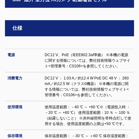
仕様
電源
DC12 V、PoE（IEEE802.3af準拠） ※本機の電源
に関する情報については、弊社技術情報ウェブサイ
ト<管理番号：C0106>を参照してください。
消費電力
DC12 V ： 1.03 A／約12.4 W PoE DC 48 V ： 260
mA／約12.5 W（クラス0機器） ※本機の電源に関
する情報については、弊社技術情報ウェブサイト<
管理番号：C0106>を参照してください。
使用環境
使用温度範囲：－40 ℃ ～ +60 ℃※（電源投入時 ：
－20 ℃ ～ +60 ℃） 使用湿度範囲：10 ％ ～ 100 ％
（結露しないこと） ※赤外線照明を常時点灯して使
用する場合、使用温度範囲の上限は+50 ℃です。
保存環境
保存温度範囲： －30 ℃ ～ ＋60 ℃ 保存湿度範囲：