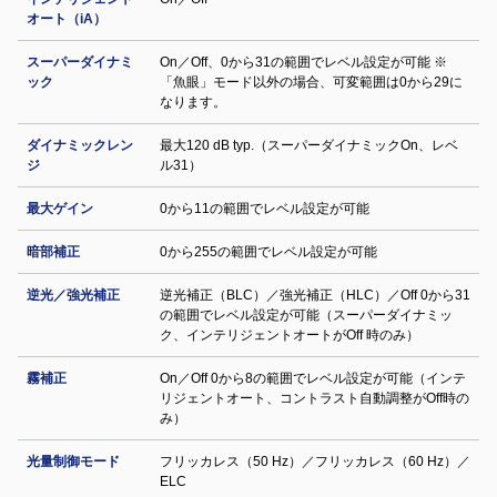
オート（iA）
スーパーダイナミ
On／Off、0から31の範囲でレベル設定が可能 ※
ック
「魚眼」モード以外の場合、可変範囲は0から29に
なります。
ダイナミックレン
最大120 dB typ.（スーパーダイナミックOn、レベ
ジ
ル31）
最大ゲイン
0から11の範囲でレベル設定が可能
暗部補正
0から255の範囲でレベル設定が可能
逆光／強光補正
逆光補正（BLC）／強光補正（HLC）／Off 0から31
の範囲でレベル設定が可能（スーパーダイナミッ
ク、インテリジェントオートがOff 時のみ）
霧補正
On／Off 0から8の範囲でレベル設定が可能（インテ
リジェントオート、コントラスト自動調整がOff時の
み）
光量制御モード
フリッカレス（50 Hz）／フリッカレス（60 Hz）／
ELC