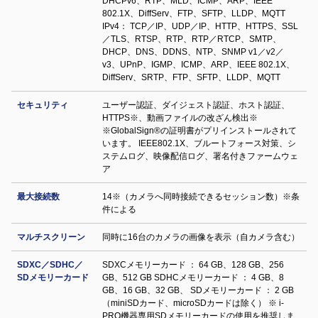
DHCPv6、RTP、MLD、ICMP、ARP、IEEE
802.1X、DiffServ、FTP、SFTP、LLDP、MQTT
IPv4： TCP／IP、UDP／IP、HTTP、HTTPS、SSL
／TLS、RTSP、RTP、RTP／RTCP、SMTP、
DHCP、DNS、DDNS、NTP、SNMP v1／v2／
v3、UPnP、IGMP、ICMP、ARP、IEEE 802.1X、
DiffServ、SRTP、FTP、SFTP、LLDP、MQTT
セキュリティ
ユーザー認証、ダイジェスト認証、ホスト認証、
HTTPS※、動画ファイルの改ざん検出※
※GlobalSign®の証明書がプリインストールされて
います。 IEEE802.1X、ブルートフォース対策、シ
ステムログ、映像配信ログ、署名付きファームウェ
ア
最大接続数
14※（カメラへ同時接続できるセッション数）※条
件による
マルチスクリーン
同時に16台のカメラの画像を表示（自カメラ含む）
SDXC／SDHC／
SDXCメモリーカード ： 64 GB、128 GB、256
SDメモリーカード
GB、512 GB SDHCメモリーカード ： 4 GB、8
GB、16 GB、32 GB、 SDメモリーカード ： 2 GB
（miniSDカード、microSDカードは除く） ※ i-
PRO機器専用SDメモリーカードの使用を推奨しま