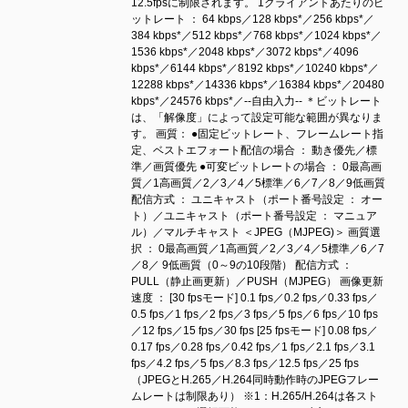
12.5fpsに制限されます。 1クライアントあたりのビ
ットレート ： 64 kbps／128 kbps*／256 kbps*／
384 kbps*／512 kbps*／768 kbps*／1024 kbps*／
1536 kbps*／2048 kbps*／3072 kbps*／4096
kbps*／6144 kbps*／8192 kbps*／10240 kbps*／
12288 kbps*／14336 kbps*／16384 kbps*／20480
kbps*／24576 kbps*／--自由入力-- ＊ビットレート
は、「解像度」によって設定可能な範囲が異なりま
す。 画質： ●固定ビットレート、フレームレート指
定、ベストエフォート配信の場合 ： 動き優先／標
準／画質優先 ●可変ビットレートの場合 ： 0最高画
質／1高画質／2／3／4／5標準／6／7／8／9低画質
配信方式 ： ユニキャスト（ポート番号設定 ： オー
ト）／ユニキャスト（ポート番号設定 ： マニュア
ル）／マルチキャスト ＜JPEG（MJPEG)＞ 画質選
択 ： 0最高画質／1高画質／2／3／4／5標準／6／7
／8／ 9低画質（0～9の10段階） 配信方式 ：
PULL（静止画更新）／PUSH（MJPEG） 画像更新
速度 ： [30 fpsモード] 0.1 fps／0.2 fps／0.33 fps／
0.5 fps／1 fps／2 fps／3 fps／5 fps／6 fps／10 fps
／12 fps／15 fps／30 fps [25 fpsモード] 0.08 fps／
0.17 fps／0.28 fps／0.42 fps／1 fps／2.1 fps／3.1
fps／4.2 fps／5 fps／8.3 fps／12.5 fps／25 fps
（JPEGとH.265／H.264同時動作時のJPEGフレー
ムレートは制限あり） ※1：H.265/H.264は各スト