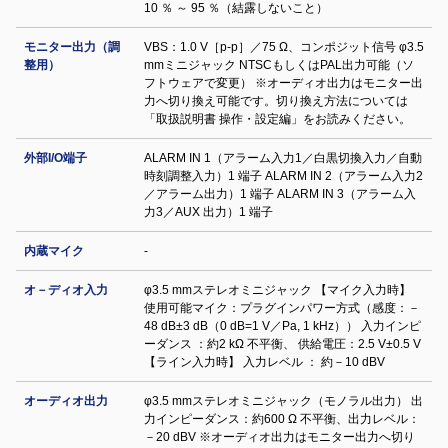
10 ％ ～ 95 ％（結露しないこと）
モニター出力（調
VBS：1.0 V［p-p］／75 Ω、コンポジット信号 φ3.5
整用）
mmミニジャック NTSCもしくはPAL出力可能（ソ
フトウェアで変更） ※オーディオ出力はモニター出
力へ切り換え可能です。切り換え方法については
「取扱説明書 操作・設定編」をお読みください。
外部I/O端子
ALARM IN 1（アラーム入力1／白黒切換入力／自動
時刻調整入力）1 端子 ALARM IN 2（アラーム入力2
／アラーム出力）1 端子 ALARM IN 3（アラーム入
力3／AUX 出力）1 端子
内蔵マイク
-
オ－ディオ入力
φ3.5 mmステレオミニジャック 【マイク入力時】
使用可能マイク：プラグインパワー方式（感度：－
48 dB±3 dB（0 dB=1 V／Pa, 1 kHz）） 入力インピ
ーダンス ：約2 kΩ 不平衡、 供給電圧：2.5 V±0.5 V
【ライン入力時】 入力レベル ： 約－10 dBV
オーディオ出力
φ3.5 mmステレオミニジャック（モノラル出力） 出
力インピーダンス：約600 Ω 不平衡、出力レベル：
－20 dBV ※オーディオ出力はモニター出力へ切り