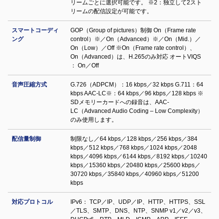
リームごとに選択可能です。 ※2：独立して2スト
リームの配信設定が可能です。
スマートコーディ
GOP（Group of pictures）制御 On（Frame rate
ング
control）※／On（Advanced）※／On（Mid.）／
On（Low）／Off ※On（Frame rate control）、
On（Advanced）は、H.265のみ対応 オートVIQS
： On／Off
音声圧縮方式
G.726（ADPCM）：16 kbps／32 kbps G.711：64
kbps AAC-LC※：64 kbps／96 kbps／128 kbps ※
SDメモリーカードへの録⾳は、AAC-
LC（Advanced Audio Coding – Low Complexity）
のみ使⽤します。
配信量制御
制限なし／64 kbps／128 kbps／256 kbps／384
kbps／512 kbps／768 kbps／1024 kbps／2048
kbps／4096 kbps／6144 kbps／8192 kbps／10240
kbps／15360 kbps／20480 kbps／25600 kbps／
30720 kbps／35840 kbps／40960 kbps／51200
kbps
対応プロトコル
IPv6： TCP／IP、UDP／IP、HTTP、HTTPS、SSL
／TLS、SMTP、DNS、NTP、SNMP v1／v2／v3、