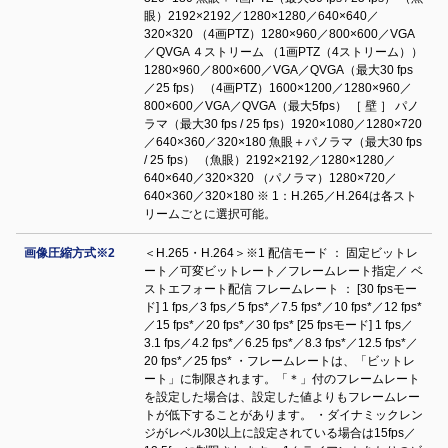
眼）2192×2192／1280×1280／640×640／
320×320 （4画PTZ）1280×960／800×600／VGA
／QVGA ４ストリーム （1画PTZ（4ストリーム））
1280×960／800×600／VGA／QVGA（最大30 fps
／25 fps） （4画PTZ）1600×1200／1280×960／
800×600／VGA／QVGA（最大5fps） ［ 壁 ］ パノ
ラマ（最大30 fps / 25 fps）1920×1080／1280×720
／640×360／320×180 魚眼＋パノラマ（最大30 fps
/ 25 fps） （魚眼）2192×2192／1280×1280／
640×640／320×320 （パノラマ）1280×720／
640×360／320×180 ※ 1：H.265／H.264は各スト
リームごとに選択可能。
画像圧縮方式※2
＜H.265・H.264＞※1 配信モード ： 固定ビットレ
ート／可変ビットレート／フレームレート指定／ ベ
ストエフォート配信 フレームレート ： [30 fpsモー
ド] 1 fps／3 fps／5 fps*／7.5 fps*／10 fps*／12 fps*
／15 fps*／20 fps*／30 fps* [25 fpsモード] 1 fps／
3.1 fps／4.2 fps*／6.25 fps*／8.3 fps*／12.5 fps*／
20 fps*／25 fps* ・フレームレートは、「ビットレ
ート」に制限されます。「＊」付のフレームレート
を設定した場合は、設定した値よりもフレームレー
トが低下することがあります。 ・ダイナミックレン
ジがレベル30以上に設定されている場合は15fps／