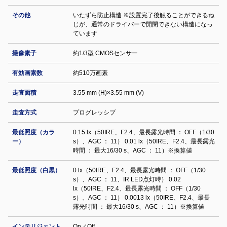
その他
いたずら防止構造 ※設置完了後触ることができるね
じが、通常のドライバーで開閉できない構造になっ
ています
撮像素子
約1/3型 CMOSセンサー
有効画素数
約510万画素
走査面積
3.55 mm (H)×3.55 mm (V)
走査方式
プログレッシブ
最低照度（カラ
0.15 lx（50IRE、F2.4、最長露光時間 ： OFF（1/30
ー）
s）、AGC ： 11） 0.01 lx（50IRE、F2.4、最長露光
時間 ： 最大16/30 s、AGC ： 11）※換算値
最低照度（白黒）
0 lx（50IRE、F2.4、最長露光時間 ： OFF（1/30
s）、AGC ： 11、IR LED点灯時） 0.02
lx（50IRE、F2.4、最長露光時間 ： OFF（1/30
s）、AGC ： 11） 0.0013 lx（50IRE、F2.4、最長
露光時間 ： 最大16/30 s、AGC ： 11）※換算値
インテリジェント
On／Off