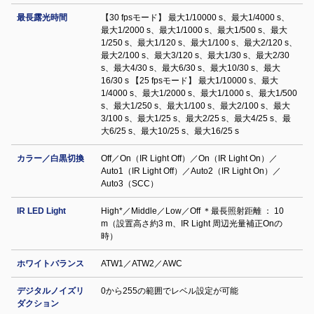
最長露光時間
【30 fpsモード】 最大1/10000 s、最大1/4000 s、
最大1/2000 s、最大1/1000 s、最大1/500 s、最大
1/250 s、最大1/120 s、最大1/100 s、最大2/120 s、
最大2/100 s、最大3/120 s、最大1/30 s、最大2/30
s、最大4/30 s、最大6/30 s、最大10/30 s、最大
16/30 s 【25 fpsモード】 最大1/10000 s、最大
1/4000 s、最大1/2000 s、最大1/1000 s、最大1/500
s、最大1/250 s、最大1/100 s、最大2/100 s、最大
3/100 s、最大1/25 s、最大2/25 s、最大4/25 s、最
大6/25 s、最大10/25 s、最大16/25 s
カラー／白黒切換
Off／On（IR Light Off）／On（IR Light On）／
Auto1（IR Light Off）／Auto2（IR Light On）／
Auto3（SCC）
IR LED Light
High*／Middle／Low／Off ＊最長照射距離 ： 10
m（設置高さ約3 m、IR Light 周辺光量補正Onの
時）
ホワイトバランス
ATW1／ATW2／AWC
デジタルノイズリ
0から255の範囲でレベル設定が可能
ダクション