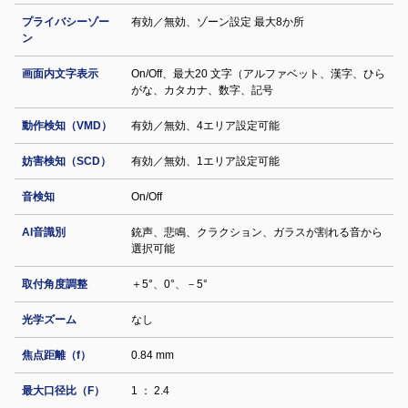
プライバシーゾー
有効／無効、ゾーン設定 最大8か所
ン
画面内文字表示
On/Off、最大20 文字（アルファベット、漢字、ひら
がな、カタカナ、数字、記号
動作検知（VMD）
有効／無効、4エリア設定可能
妨害検知（SCD）
有効／無効、1エリア設定可能
音検知
On/Off
AI音識別
銃声、悲鳴、クラクション、ガラスが割れる音から
選択可能
取付角度調整
＋5°、0°、－5°
光学ズーム
なし
焦点距離（f）
0.84 mm
最大口径比（F）
1 ： 2.4