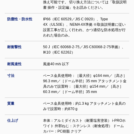
換え可能です。 切り換え方法については「取扱説明
書 操作・設定編」をお読みください。
防塵性・防水性
IP66（IEC 60529／JIS C 0920）、Type
4X（UL50E）、NEMA 4X準拠 ※取扱説明書に従い
設置工事が正しく行われ、かつ適切な防水処理が行
われた場合のみ。
耐衝撃性
50 J（IEC 60068-2-75／JIS C60068-2-75準拠）、
IK10（IEC 62262）
耐風速性
風速40 m/s 以下
寸法
ベース金具使用時：［最大径］φ164 mm／［高さ］
96.3 mm／［ドーム半径］35 mm アタッチメント金
具のみで設置時：［最大径］φ154 mm／［高さ］
60.3 mm／［ドーム半径］35 mm
質量
ベース金具使用時：約1.3 kg アタッチメント金具の
みで設置時：約870 g
仕上げ
本体：アルミダイカスト（耐重塩害塗装） i-PROホ
ワイト 外郭ねじ：ステンレス（耐食処理） ドーム
カバー：PC樹脂 クリア