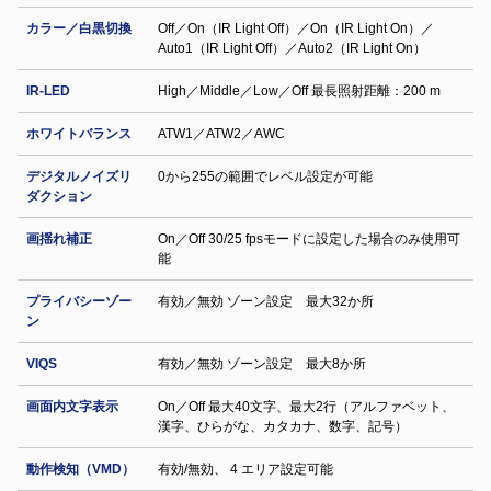
カラー／白黒切換
Off／On（IR Light Off）／On（IR Light On）／
Auto1（IR Light Off）／Auto2（IR Light On）
IR-LED
High／Middle／Low／Off 最長照射距離：200 m
ホワイトバランス
ATW1／ATW2／AWC
デジタルノイズリ
0から255の範囲でレベル設定が可能
ダクション
画揺れ補正
On／Off 30/25 fpsモードに設定した場合のみ使用可
能
プライバシーゾー
有効／無効 ゾーン設定 最大32か所
ン
VIQS
有効／無効 ゾーン設定 最⼤8か所
画面内文字表示
On／Off 最大40文字、最大2行（アルファベット、
漢字、ひらがな、カタカナ、数字、記号）
動作検知（VMD）
有効/無効、 4 エリア設定可能