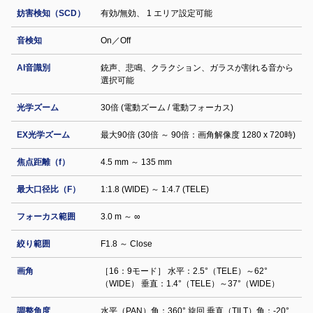
妨害検知（SCD）
有効/無効、 1 エリア設定可能
音検知
On／Off
AI音識別
銃声、悲鳴、クラクション、ガラスが割れる音から
選択可能
光学ズーム
30倍 (電動ズーム / 電動フォーカス)
EX光学ズーム
最大90倍 (30倍 ～ 90倍：画角解像度 1280 x 720時)
焦点距離（f）
4.5 mm ～ 135 mm
最大口径比（F）
1:1.8 (WIDE) ～ 1:4.7 (TELE)
フォーカス範囲
3.0 m ～ ∞
絞り範囲
F1.8 ～ Close
画角
［16：9モード］ 水平：2.5°（TELE）～62°
（WIDE） 垂直：1.4°（TELE）～37°（WIDE）
調整⾓度
水平（PAN）角：360° 旋回 垂直（TILT）角：-20°