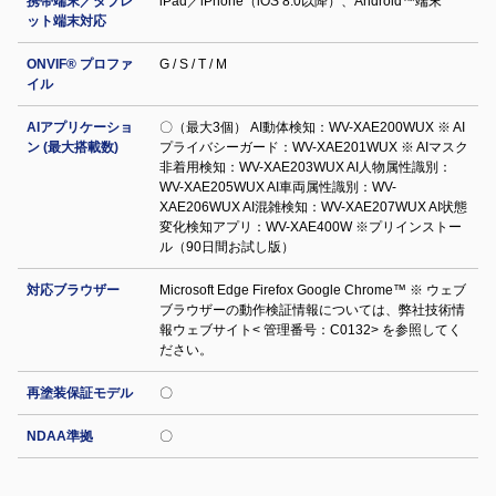
携帯端末／タブレ
iPad／iPhone（iOS 8.0以降）、Android™端末
ット端末対応
ONVIF® プロファ
G / S / T / M
イル
AIアプリケーショ
〇（最大3個） AI動体検知：WV-XAE200WUX ※ AI
ン (最大搭載数)
プライバシーガード：WV-XAE201WUX ※ AIマスク
非着用検知：WV-XAE203WUX AI人物属性識別：
WV-XAE205WUX AI車両属性識別：WV-
XAE206WUX AI混雑検知：WV-XAE207WUX AI状態
変化検知アプリ：WV-XAE400W ※プリインストー
ル（90日間お試し版）
対応ブラウザー
Microsoft Edge Firefox Google Chrome™ ※ ウェブ
ブラウザーの動作検証情報については、弊社技術情
報ウェブサイト< 管理番号：C0132> を参照してく
ださい。
再塗装保証モデル
〇
NDAA準拠
〇