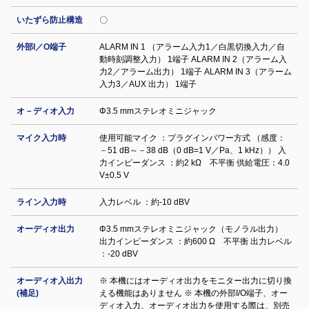
いたずら防止構造
〇
外部I／O端子
ALARM IN 1 （アラーム入力1／白黒切換入力／自
動時刻調整入力） 1端子 ALARM IN 2（アラーム入
力2／アラーム出力） 1端子 ALARM IN 3（アラーム
入力3／AUX 出力） 1端子
オ－ディオ入力
Φ3.5 mmステレオミニジャック
マイク入力時
使用可能マイク ：プラグインパワー方式 （感度：
－51 dB～－38 dB（0 dB=1 V／Pa、1 kHz）） 入
力インピーダンス ：約2 kΩ 不平衡 供給電圧：4.0
V±0.5 V
ライン入力時
入力レベル ：約-10 dBV
オーディオ出力
Φ3.5 mmステレオミニジャック（モノラル出力）
出力インピーダンス ：約600 Ω 不平衡 出力レベル
：-20 dBV
オーディオ入出力
※ 本機にはオーディオ出力をモニター出力に切り換
(補足)
える機能はありません ※ 本機の外部I/O端子、オー
ディオ入力、オーディオ出力を使用する際は、別売