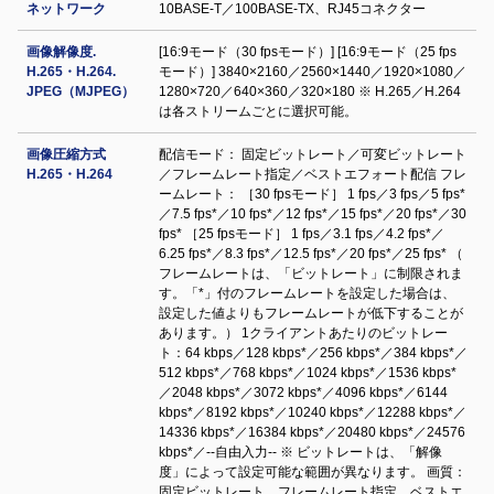
ネットワーク
10BASE-T／100BASE-TX、RJ45コネクター
画像解像度.
[16:9モード（30 fpsモード）] [16:9モード（25 fps
H.265・H.264.
モード）] 3840×2160／2560×1440／1920×1080／
JPEG（MJPEG）
1280×720／640×360／320×180 ※ H.265／H.264
は各ストリームごとに選択可能。
画像圧縮方式
配信モード： 固定ビットレート／可変ビットレート
H.265・H.264
／フレームレート指定／ベストエフォート配信 フレ
ームレート： ［30 fpsモード］ 1 fps／3 fps／5 fps*
／7.5 fps*／10 fps*／12 fps*／15 fps*／20 fps*／30
fps* ［25 fpsモード］ 1 fps／3.1 fps／4.2 fps*／
6.25 fps*／8.3 fps*／12.5 fps*／20 fps*／25 fps* （
フレームレートは、「ビットレート」に制限されま
す。「*」付のフレームレートを設定した場合は、
設定した値よりもフレームレートが低下することが
あります。） 1クライアントあたりのビットレー
ト：64 kbps／128 kbps*／256 kbps*／384 kbps*／
512 kbps*／768 kbps*／1024 kbps*／1536 kbps*
／2048 kbps*／3072 kbps*／4096 kbps*／6144
kbps*／8192 kbps*／10240 kbps*／12288 kbps*／
14336 kbps*／16384 kbps*／20480 kbps*／24576
kbps*／--自由入力-- ※ ビットレートは、「解像
度」によって設定可能な範囲が異なります。 画質：
固定ビットレート、フレームレート指定、ベストエ