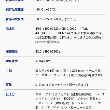
使用湿度範囲
10 ％～100 ％（結露しないこと）
保存温度範囲
-30 ℃～+60 ℃
保存湿度範囲
10 ％～95 ％（結露しないこと）
防水性
IP66（IEC 60529／JIS C 0920）、Type
4X（UL50E）、 NEMA 4X準拠 ※ 取扱説明書に従
い設置工事が正しく行われ、かつ適切な防水処理が
行われた場合のみ。
耐衝撃性
IK10（IEC 62262）
耐風速性
風速40 m/s 以下
寸法
最大径：Φ167 mm／高さ：205 mm／ドーム半径：
77.5 mm （アタッチメント部分や突起部を含まず）
質量
約 3 kg （アタッチメント部分を含まず）
仕上げ
本体 ： アルミダイカスト（耐重塩害塗装） i-PRO
ホワイト、ブラック / PC樹脂 ブラック 外郭ねじ
：ステンレス（耐食処理） ドームカバー ： PC樹
脂 クリア（アドバンスド親水コート対応）