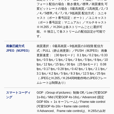
フォート配信の場合：動き優先／標準／画質優先 可
変ビットレートの場合：0最高画質／1高画質／2／3
／4／5標準／6／7／8／9低画質 配信方式： ユニキ
ャスト（ポート番号設定：オート）／ユニキャスト
（ポート番号設定：マニュアル）／マルチキャスト
※ H.265 ／ H.264 は各ストリームごとに選択可
能。 ※ 独立して各ストリームの配信設定が可能で
す。
画像圧縮方式
画質選択： 0最高画質～9低画質の10段階 配信方
JPEG（MJPEG）
式：PULL（静止画更新）／PUSH（MJPEG） 画像
更新速度： ［30 fpsモード］ 0.1 fps／0.2 fps／0.33
fps／0.5 fps／1 fps／2 fps／3 fps／5 fps／6 fps／10
fps／12 fps／15 fps／30 fps ［25 fpsモード］ 0.08
fps／0.17 fps／0.28 fps／0.42 fps／1 fps／2.1 fps／
3.1 fps／4.2 fps／5 fps／8.3 fps／12.5 fps／25 fps
（ JPEGとH.265／H.264同時動作時のJPEGフレー
ムレートは制限あり）
スマートコーディ
GOP（Group of pictures）制御 Off／Low (可変GOP
ング
1s-8s)／Mid (可変GOP 4s-16s)／Advanced (固定
GOP 60s ＋ 1s キーフレーム)／Frame rate control
(可変GOP 4s-16s + frame rate control)
※Advanced、Frame rate controlは、H.265のみ対