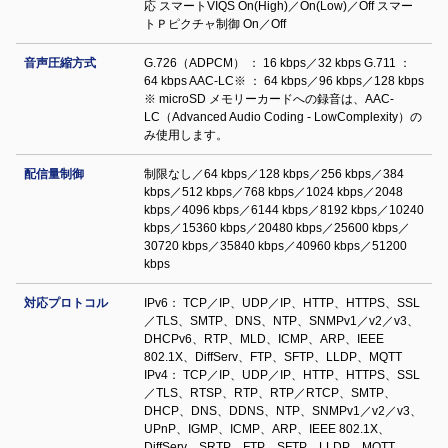
応 スマートVIQS On(High)／On(Low)／Off スマー
トＰピクチャ制御 On／Off
音声圧縮方式
G.726（ADPCM） ： 16 kbps／32 kbps G.711 ：
64 kbps AAC-LC※ ： 64 kbps／96 kbps／128 kbps
※ microSD メモリーカードへの録音は、AAC-
LC（Advanced Audio Coding - LowComplexity）の
み使用します。
配信量制御
制限なし／64 kbps／128 kbps／256 kbps／384
kbps／512 kbps／768 kbps／1024 kbps／2048
kbps／4096 kbps／6144 kbps／8192 kbps／10240
kbps／15360 kbps／20480 kbps／25600 kbps／
30720 kbps／35840 kbps／40960 kbps／51200
kbps
対応プロトコル
IPv6： TCP／IP、UDP／IP、HTTP、HTTPS、SSL
／TLS、SMTP、DNS、NTP、SNMPv1／v2／v3、
DHCPv6、RTP、MLD、ICMP、ARP、IEEE
802.1X、DiffServ、FTP、SFTP、LLDP、MQTT
IPv4： TCP／IP、UDP／IP、HTTP、HTTPS、SSL
／TLS、RTSP、RTP、RTP／RTCP、SMTP、
DHCP、DNS、DDNS、NTP、SNMPv1／v2／v3、
UPnP、IGMP、ICMP、ARP、IEEE 802.1X、
DiffServ、SRTP、FTP、SFTP、LLDP、MQTT、