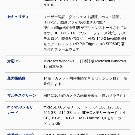
NTCIP
セキュリティ
ユーザー認証、ダイジェスト認証、ホスト認証、
HTTPS*、動画ファイルの改ざん検出*
*GlobalSign®の証明書がプリインストールされてい
ます。 IEEE802.1X、ブルートフォース対策、シス
テムログ、映像配信ログ、 FIPS 140-2 level3準拠セ
キュアエレメント (NXP® EdgeLock® SE050F) 署
名付きファームウェア
対応OS
Microsoft Windows 11 日本語版 Microsoft Windows
10 日本語版
最大接続数
14※（カメラへ同時接続できるセッション数） ※
条件による
マルチスクリーン
同時に16台のカメラの画像を表示（自カメラ含む）
microSDメモリー
microSDXCメモリーカード ： 64 GB、128 GB、
カード
256 GB、512 GB microSDHCメモリーカード ： 4
GB、8 GB、16 GB、32 GB microSDメモリーカー
ド ： 2 GB