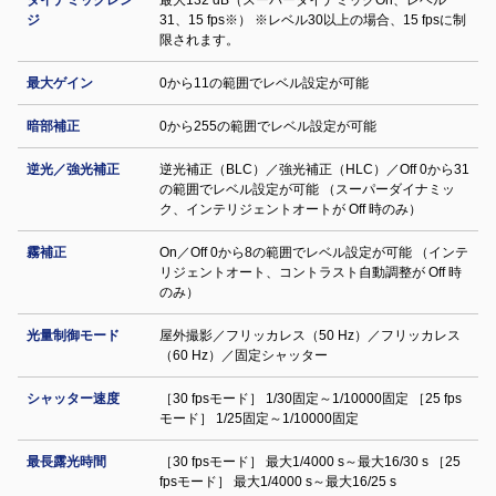
ダイナミックレン
最大132 dB（スーパーダイナミックOn、レベル
ジ
31、15 fps※） ※レベル30以上の場合、15 fpsに制
限されます。
最大ゲイン
0から11の範囲でレベル設定が可能
暗部補正
0から255の範囲でレベル設定が可能
逆光／強光補正
逆光補正（BLC）／強光補正（HLC）／Off 0から31
の範囲でレベル設定が可能 （スーパーダイナミッ
ク、インテリジェントオートが Off 時のみ）
霧補正
On／Off 0から8の範囲でレベル設定が可能 （インテ
リジェントオート、コントラスト自動調整が Off 時
のみ）
光量制御モード
屋外撮影／フリッカレス（50 Hz）／フリッカレス
（60 Hz）／固定シャッター
シャッター速度
［30 fpsモード］ 1/30固定～1/10000固定 ［25 fps
モード］ 1/25固定～1/10000固定
最長露光時間
［30 fpsモード］ 最大1/4000 s～最大16/30 s ［25
fpsモード］ 最大1/4000 s～最大16/25 s