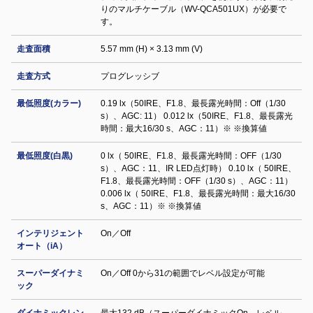
りのマルチケーブル（WV-QCA501UX）が必要で
す。
走査面積
5.57 mm (H) × 3.13 mm (V)
走査方式
プログレッシブ
最低照度(カラー)
0.19 lx（50IRE、F1.8、最長露光時間：Off（1/30
s）、AGC: 11） 0.012 lx（50IRE、F1.8、最長露光
時間：最大16/30 s、AGC：11）※ ※換算値
最低照度(白黒)
0 lx（ 50IRE、F1.8、最長露光時間：OFF（1/30
s）、AGC：11、IR LED点灯時） 0.10 lx（ 50IRE、
F1.8、最長露光時間：OFF（1/30 s）、AGC：11）
0.006 lx（ 50IRE、F1.8、最長露光時間：最大16/30
s、AGC：11）※ ※換算値
インテリジェント
On／Off
オート（iA）
スーパーダイナミ
On／Off 0から31の範囲でレベル設定が可能
ック