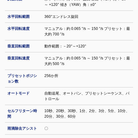
～ +120° 傾き（YAW）角：±0°
水平回転範囲
360°エンドレス旋回
水平回転速度
マニュアル：約 0.065 °/s ～ 150 °/s プリセット：最
大約 700 °/s
垂直回転範囲
動作範囲：－20°～+120°
垂直回転速度
マニュアル：約 0.065 °/s ～ 150 °/s プリセット：最
大約 500 °/s
プリセットポジシ
256か所
ョン数
オートモード
自動追尾、オートパン、プリセットシーケンス、パ
トロール
セルフリターン時
10秒、20秒、30秒、1分、2分、3分、5分、10分、
間
20分、30分、60分
雨滴除去アシスト
〇