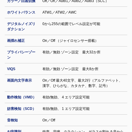
カラー／白黒切換
Off／On／Auto1／Auto2／Auto3（SCC）
ホワイトバランス
ATW1／ATW2／AWC
デジタルノイズリ
0から255の範囲でレベル設定が可能
ダクション
画揺れ補正
On／Off （ジャイロセンサー搭載）
プライバシーゾー
有効／無効 ゾーン設定 最大32か所
ン
VIQS
有効／無効 ゾーン設定 最⼤8か所
画面内文字表示
On／Off 最大40文字、最大2行（アルファベット、
漢字、ひらがな、カタカナ、数字、記号）
動作検知（VMD）
有効/無効、 4 エリア設定可能
妨害検知（SCD）
有効/無効、 1 エリア設定可能
音検知
On／Off
AI音識別
銃声、悲鳴、クラクション、ガラスが割れる音から