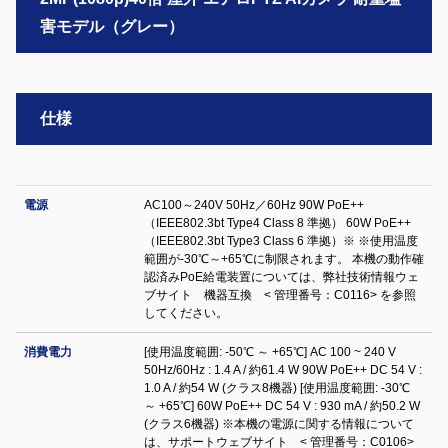
害モデル（グレー）
仕様
電源
AC100～240V 50Hz／60Hz 90W PoE++
（IEEE802.3bt Type4 Class 8 準拠） 60W PoE++
（IEEE802.3bt Type3 Class 6 準拠）※ ※使用温度
範囲が-30℃～+65℃に制限されます。 本機の動作確
認済みPoE給電装置については、弊社技術情報ウェ
ブサイト 機器互換 < 管理番号：C0116> を参照
してください。
消費電力
[使用温度範囲: -50℃ ～ +65℃] AC 100 ~ 240 V
50Hz/60Hz : 1.4 A / 約61.4 W 90W PoE++ DC 54 V :
1.0 A / 約54 W (クラス8機器) [使用温度範囲: -30℃
～ +65℃] 60W PoE++ DC 54 V : 930 mA / 約50.2 W
(クラス6機器) ※本機の電源に関する情報について
は、サポートウェブサイト < 管理番号：C0106>