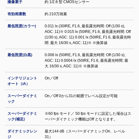
撮像素子
約 1/2.8 型 CMOSセンサー
有効画素数
約 210万画素
最低照度(カラー)
0.011 lx (30IRE, F1.6, 最長露光時間: Off (1/30 s),
AGC: 11)※ 0.015 lx (50IRE, F1.6, 最長露光時間: Off
(1/30 s), AGC: 11) 0.001 lx (50IRE, F1.6, 最長露光時
間: 最大 16/30 s, AGC: 11)※ ※換算値
最低照度(白黒)
0.006 lx (50IRE, F1.6, 最長露光時間: Off (1/30 s),
AGC: 11) 0.0004 lx (50IRE, F1.6, 最長露光時間: 最
大 16/30 s, AGC: 11)※ ※換算値
インテリジェント
On／Off
オート（iA）
スーパーダイナミ
On／Off 0から31の範囲でレベル設定が可能
ック
スーパーダイナミ
※60 fps モード／ 50 fps モードに設定した場合はス
ック(補足)
ーパーダイナミック機能はOff となります。
ダイナミックレン
最大144 dB（スーパーダイナミックOn、レベル
ジ
31）