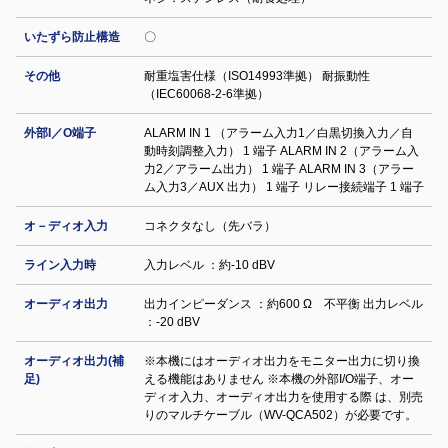
いたずら防止構造
〇
その他
耐重塩害仕様（ISO14993準拠） 耐振動性
（IEC60068-2-6準拠）
外部I／O端子
ALARM IN 1 （アラーム入力1／白黒切換入力／自
動時刻調整入力） 1 端子 ALARM IN 2（アラーム入
力2／アラーム出力） 1 端子 ALARM IN 3（アラー
ム入力3／AUX 出力） 1 端子 リレー接続端子 1 端子
オ－ディオ入力
コネクタなし（先バラ）
ライン入力時
入力レベル ：約-10 dBV
オーディオ出力
出力インピーダンス ：約600 Ω 不平衡 出力レベル
：-20 dBV
オーディオ出力(補
※本機にはオーディオ出力をモニター出力に切り換
足)
える機能はありません ※本機の外部I/O端子、オー
ディオ入力、オーディオ出力を使用する際 は、別売
りのマルチケーブル（WV-QCA502）が必要です。