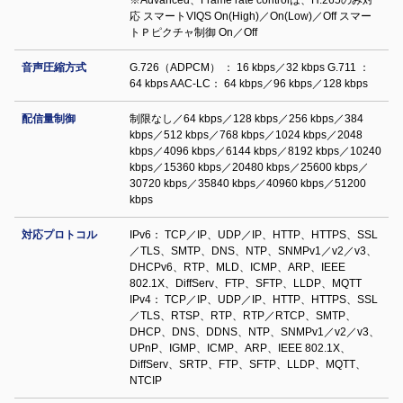
※Advanced、Frame rate controlは、H.265のみ対
応 スマートVIQS On(High)／On(Low)／Off スマー
トＰピクチャ制御 On／Off
音声圧縮方式
G.726（ADPCM） ： 16 kbps／32 kbps G.711 ：
64 kbps AAC-LC： 64 kbps／96 kbps／128 kbps
配信量制御
制限なし／64 kbps／128 kbps／256 kbps／384
kbps／512 kbps／768 kbps／1024 kbps／2048
kbps／4096 kbps／6144 kbps／8192 kbps／10240
kbps／15360 kbps／20480 kbps／25600 kbps／
30720 kbps／35840 kbps／40960 kbps／51200
kbps
対応プロトコル
IPv6： TCP／IP、UDP／IP、HTTP、HTTPS、SSL
／TLS、SMTP、DNS、NTP、SNMPv1／v2／v3、
DHCPv6、RTP、MLD、ICMP、ARP、IEEE
802.1X、DiffServ、FTP、SFTP、LLDP、MQTT
IPv4： TCP／IP、UDP／IP、HTTP、HTTPS、SSL
／TLS、RTSP、RTP、RTP／RTCP、SMTP、
DHCP、DNS、DDNS、NTP、SNMPv1／v2／v3、
UPnP、IGMP、ICMP、ARP、IEEE 802.1X、
DiffServ、SRTP、FTP、SFTP、LLDP、MQTT、
NTCIP