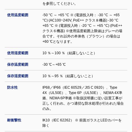
を参照してください。
使用温度範囲
-50 °C ～ +65 °C ※ (電源投入時： -30 °C ～ +65
°C) (AC100~240V, PoE++ クラス８機器) -30 °C
+65 °C ※ (電源投入時：-20 °C ～ +65 °C) (PoE++
クラス６機器) ※使用温度範囲上限値はグレーの場
合です。それ以外の本体色（ブラウン）の場合は
+60 ℃となります。
使用湿度範囲
10 ％～100 ％（結露しないこと）
保存温度範囲
-30 ℃～+65 ℃
保存湿度範囲
10 ％～95 ％（結露しないこと）
防水性
IP68／IP66（IEC 60529／JIS C 0920）、Type
4X（UL50E）、Type 6P（UL50E）、NEMA 4X準
拠、NEMA 6P準拠 ※取扱説明書に従い設置工事が
正しく行われ、かつ適切な防水処理が行われた場合
のみ。
耐衝撃性
IK10（IEC 62262） ※ 前面ガラスとLEDカバーを
除く