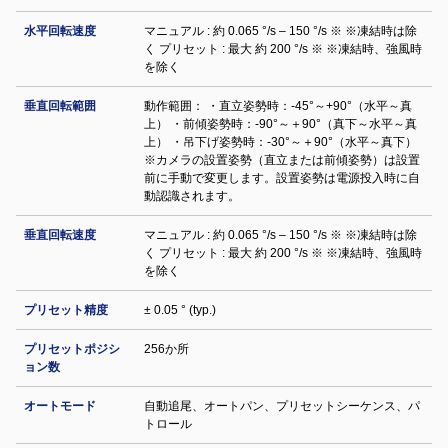
水平回転速度
マニュアル : 約 0.065 °/s – 150 °/s ※ ※凍結時は除
く プリセット : 最大 約 200 °/s ※ ※凍結時、強風時
を除く
垂直回転範囲
動作範囲： ・直立姿勢時：-45°～+90°（水平～真
上） ・前傾姿勢時：-90°～＋90°（真下～水平～真
上） ・吊下げ姿勢時：-30°～＋90°（水平～真下）
※カメラの設置姿勢（直立または前傾姿勢）は設置
前に手動で変更します。設置姿勢は電源投入時に自
動認識されます。
垂直回転速度
マニュアル : 約 0.065 °/s – 150 °/s ※ ※凍結時は除
く プリセット : 最大 約 200 °/s ※ ※凍結時、強風時
を除く
プリセット精度
± 0.05 ° (typ.)
プリセットポジシ
256か所
ョン数
オートモード
自動追尾、オートパン、プリセットシーケンス、パ
トロール