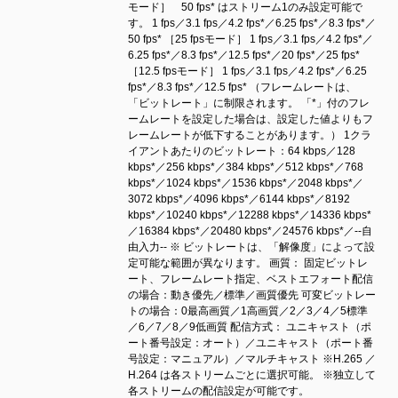
モード］ 50 fps* はストリーム1のみ設定可能で
す。 1 fps／3.1 fps／4.2 fps*／6.25 fps*／8.3 fps*／
50 fps* ［25 fpsモード］ 1 fps／3.1 fps／4.2 fps*／
6.25 fps*／8.3 fps*／12.5 fps*／20 fps*／25 fps*
［12.5 fpsモード］ 1 fps／3.1 fps／4.2 fps*／6.25
fps*／8.3 fps*／12.5 fps* （フレームレートは、
「ビットレート」に制限されます。 「*」付のフレ
ームレートを設定した場合は、設定した値よりもフ
レームレートが低下することがあります。） 1クラ
イアントあたりのビットレート：64 kbps／128
kbps*／256 kbps*／384 kbps*／512 kbps*／768
kbps*／1024 kbps*／1536 kbps*／2048 kbps*／
3072 kbps*／4096 kbps*／6144 kbps*／8192
kbps*／10240 kbps*／12288 kbps*／14336 kbps*
／16384 kbps*／20480 kbps*／24576 kbps*／--自
由入力-- ※ ビットレートは、「解像度」によって設
定可能な範囲が異なります。 画質： 固定ビットレ
ート、フレームレート指定、ベストエフォート配信
の場合：動き優先／標準／画質優先 可変ビットレー
トの場合：0最高画質／1高画質／2／3／4／5標準
／6／7／8／9低画質 配信方式： ユニキャスト（ポ
ート番号設定：オート）／ユニキャスト（ポート番
号設定：マニュアル）／マルチキャスト ※H.265 ／
H.264 は各ストリームごとに選択可能。 ※独立して
各ストリームの配信設定が可能です。