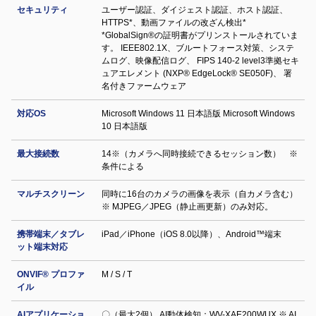
セキュリティ
ユーザー認証、ダイジェスト認証、ホスト認証、
HTTPS*、動画ファイルの改ざん検出*
*GlobalSign®の証明書がプリンストールされていま
す。 IEEE802.1X、ブルートフォース対策、システ
ムログ、映像配信ログ、 FIPS 140-2 level3準拠セキ
ュアエレメント (NXP® EdgeLock® SE050F)、 署
名付きファームウェア
対応OS
Microsoft Windows 11 日本語版 Microsoft Windows
10 日本語版
最大接続数
14※（カメラへ同時接続できるセッション数） ※
条件による
マルチスクリーン
同時に16台のカメラの画像を表示（自カメラ含む）
※ MJPEG／JPEG（静止画更新）のみ対応。
携帯端末／タブレ
iPad／iPhone（iOS 8.0以降）、Android™端末
ット端末対応
ONVIF® プロファ
M / S / T
イル
AIアプリケーショ
〇（最大2個） AI動体検知：WV-XAE200WUX ※ AI