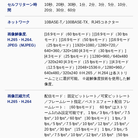
セルフリターン時
10秒、20秒、30秒、1分、2分、3分、5分、10分、
間
20分、30分、60分
ネットワーク
10BASE-T／100BASE-TX、RJ45コネクター
画像解像度.
[16:9モード（60 fpsモード）] [16:9モード（30 fps
H.265・H.264.
モード）] [16:9モード（50 fpsモード）] [16:9モード
JPEG（MJPEG）
（25 fpsモード）] 1920×1080／1280×720／
640×360／320×180 [4:3モード（30 fpsモード）]
[4:3モード（25 fpsモード）] 1280×960／640x480
／320x240 [4:3モード（15 fpsモード）] [4:3モード
（12.5 fpsモード）] 2048×1536※／1280×960／
640x480／320x240 ※H.265 ／ H.264 は各ストリ
ームごとに選択可能。 ※超解像度技術を使用した解
像度。
画像圧縮方式
配信モード： 固定ビットレート／可変ビットレート
H.265・H.264
／フレームレート指定／ベストエフォート配信 フレ
ームレート： ［60 fpsモード］ 60 fps* はストリ
ーム1のみ設定可能です。 1 fps／3 fps／5 fps*／7.5
fps*／10 fps*／60 fps* ［30 fpsモード］ 1 fps／3
fps／5 fps*／7.5 fps*／10 fps*／12 fps*／.15 fps*／
20 fps*／30 fps* ［15 fpsモード］ 1 fps／3 fps／5
fps*／7.5 fps*／10 fps*／12 fps*／15 fps* ［50 fps