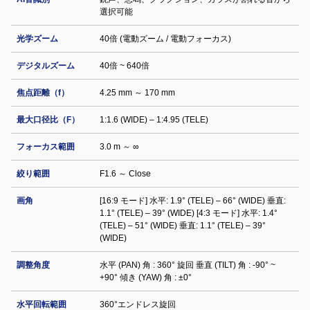
選択可能
光学ズーム
40倍 (電動ズーム / 電動フォーカス)
デジタルズーム
40倍 ~ 640倍
焦点距離（f）
4.25 mm ～ 170 mm
最大口径比（F）
1:1.6 (WIDE) – 1:4.95 (TELE)
フォーカス範囲
3.0 m ～ ∞
絞り範囲
F1.6 ～ Close
画角
[16:9 モード] 水平: 1.9° (TELE) – 66° (WIDE) 垂直:
1.1° (TELE) – 39° (WIDE) [4:3 モード] 水平: 1.4°
(TELE) – 51° (WIDE) 垂直: 1.1° (TELE) – 39°
(WIDE)
調整⾓度
水平 (PAN) 角 : 360° 旋回 垂直 (TILT) 角 : -90° ~
+90° 傾き (YAW) 角 : ±0°
水平回転範囲
360°エンドレス旋回