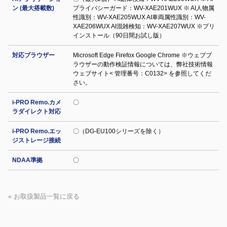
ン (最大搭載数)
プライバシーガード：WV-XAE201WUX ※ AI人物属
性識別：WV-XAE205WUX AI車両属性識別：WV-
XAE206WUX AI混雑検知：WV-XAE207WUX ※プリ
インストール（90日間お試し版）
対応ブラウザー
Microsoft Edge Firefox Google Chrome ※ウェブブ
ラウザーの動作検証情報については、弊社技術情報
ウェブサイト< 管理番号：C0132> を参照してくだ
さい。
i-PRO Remo.カメ
〇
ラダイレクト対応
i-PRO Remo.エッ
〇（DG-EU100シリーズを除く）
ジストレージ接続
NDAA準拠
〇
« お取扱製品一覧に戻る