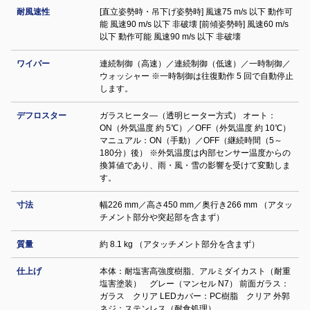
耐風速性
[直立姿勢時・吊下げ姿勢時] 風速75 m/s 以下 動作可
能 風速90 m/s 以下 非破壊 [前傾姿勢時] 風速60 m/s
以下 動作可能 風速90 m/s 以下 非破壊
ワイパー
連続制御（高速）／連続制御（低速）／一時制御／
ウォッシャー ※一時制御は往復動作 5 回で自動停止
します。
デフロスター
ガラスヒータ―（透明ヒーター方式） オート：
ON（外気温度 約 5℃）／OFF（外気温度 約 10℃）
マニュアル：ON（手動）／OFF（継続時間（5～
180分）後） ※外気温度は内部センサー温度からの
換算値であり、雨・風・雪の影響を受けて変動しま
す。
寸法
幅226 mm／高さ450 mm／奥行き266 mm （アタッ
チメント部分や突起部を含まず）
質量
約 8.1 kg （アタッチメント部分を含まず）
仕上げ
本体：耐塩害高強度樹脂、アルミダイカスト（耐重
塩害塗装） グレー（マンセル N7） 前面ガラス：
ガラス クリア LEDカバー：PC樹脂 クリア 外郭
ネジ：ステンレス（耐食処理）