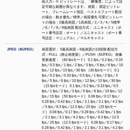
由入力-- ※ ビットレートは、「解像度」によって設
定可能な範囲が異なります。 画質： 固定ビットレ
ート、フレームレート指定、ベストエフォート配信
の場合：動き優先／標準／画質優先 可変ビットレー
トの場合：0最高画質／1高画質／2／3／4／5標準
／6／7／8／9低画質 配信方式： ユニキャスト（ポ
ート番号設定：オート）／ユニキャスト（ポート番
号設定：マニュアル）／マルチキャスト
JPEG（MJPEG）
画質選択： 0最高画質～9低画質の10段階 配信方
式：PULL（静止画更新）／PUSH（MJPEG） 画像
更新速度： ［60 fpsモード］ 0.1 fps／0.2 fps／0.33
fps／0.5 fps／1 fps／2 fps／3 fps／5 fps／6 fps／10
fps／12 fps／15 fps／30 fps ［30 fpsモード］ 0.1
fps／0.2 fps／0.33 fps／0.5 fps／1 fps／2 fps／3
fps／5 fps／6 fps／10 fps／12 fps／15 fps／30 fps
［15 fpsモード］ 0.1 fps／0.2 fps／0.33 fps／0.5
fps／1 fps／2 fps／3 fps／5 fps／6 fps／10 fps／12
fps／15 fps ［50 fpsモード］ 0.08 fps／0.17 fps／
0.28 fps／0.42 fps／1 fps／2.1 fps／3.1 fps／4.2 fps
／5 fps／8.3 fps／12.5 fps／25 fps ［25 fpsモー
ド］ 0.08 fps／0.17 fps／0.28 fps／0.42 fps／1 fps
／2.1 fps／3.1 fps／4.2 fps／5 fps／8.3 fps／12.5
fps／25 fps ［12.5 fpsモード］ 0.08 fps／0.17 fps／
0.28 fps／0.42 fps／1 fps／2.1 fps／3.1 fps／4.2 fps