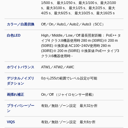
1/500 s、 最大1/250 s、最大1/100 s、最大2/100
s、最大3/100 s、 最大1/25 s、最大2/25 s、最大
4/25 s、最大6/25 s、 最大10/25 s、最大16/25 s
カラー／白黒切換
Off／On／Auto1／Auto2／Auto3（SCC）
白色LED
High／Middle／Low／Off 最長照射距離： PoE++ タ
イプ4 クラス8機器使用時 280 m (30IRE)※ 200 m
(50IRE) ※換算値 AC100~240V使用時 280 m
(30IRE)※ 200 m (50IRE) ※換算値 PoE++ タイプ3
クラス6機器使用時 -
ホワイトバランス
ATW1／ATW2／AWC
デジタルノイズリ
0から255の範囲でレベル設定が可能
ダクション
画揺れ補正
On／Off （ジャイロセンサー搭載）
プライバシーゾー
有効／無効 ゾーン設定 最大32か所
ン
VIQS
有効／無効 ゾーン設定 最⼤8か所