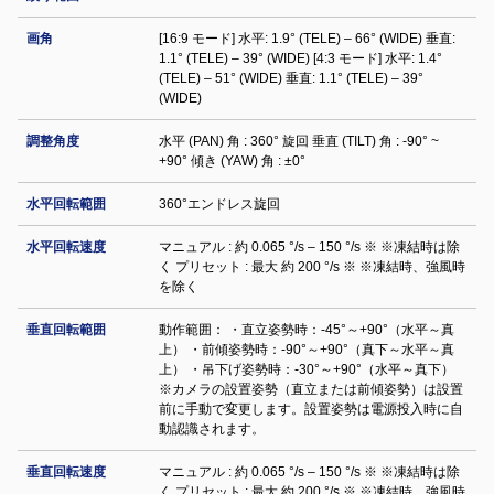
画角
[16:9 モード] 水平: 1.9° (TELE) – 66° (WIDE) 垂直:
1.1° (TELE) – 39° (WIDE) [4:3 モード] 水平: 1.4°
(TELE) – 51° (WIDE) 垂直: 1.1° (TELE) – 39°
(WIDE)
調整⾓度
水平 (PAN) 角 : 360° 旋回 垂直 (TILT) 角 : -90° ~
+90° 傾き (YAW) 角 : ±0°
水平回転範囲
360°エンドレス旋回
水平回転速度
マニュアル : 約 0.065 °/s – 150 °/s ※ ※凍結時は除
く プリセット : 最大 約 200 °/s ※ ※凍結時、強風時
を除く
垂直回転範囲
動作範囲： ・直立姿勢時：-45°～+90°（水平～真
上） ・前傾姿勢時：-90°～+90°（真下～水平～真
上） ・吊下げ姿勢時：-30°～+90°（水平～真下）
※カメラの設置姿勢（直立または前傾姿勢）は設置
前に手動で変更します。設置姿勢は電源投入時に自
動認識されます。
垂直回転速度
マニュアル : 約 0.065 °/s – 150 °/s ※ ※凍結時は除
く プリセット : 最大 約 200 °/s ※ ※凍結時、強風時