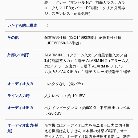
装） グレー（マンセル N7） 前面ガラス：ガラ
ス クリア LEDカバー：PC樹脂 クリア 外郭ネ
ジ：ステンレス（耐食処理）
いたずら防止構造
〇
その他
耐重塩害仕様（ISO14993準拠） 耐振動性仕様
（IEC60068-2-6準拠）
外部I／O端子
ALARM IN 1 （アラーム入力1／白黒切換入力／自
動時刻調整入力） 1 端子 ALARM IN 2（アラーム入
力2／アラーム出力） 1 端子 ALARM IN 3（アラー
ム入力3／AUX 出力） 1 端子 リレー接続端子 1 端子
オ－ディオ入力
コネクタなし（先バラ）
ライン入力時
入力レベル ：約-10 dBV
オーディオ出力
出力インピーダンス ：約600 Ω 不平衡 出力レベル
：-20 dBV
オーディオ出力(補
※本機にはオーディオ出力をモニター出力に切り換
足)
える機能はありません ※本機の外部I/O端子、オー
ディオ入力、オーディオ出力を使用する際 は、別売