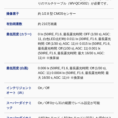
りのマルチケーブル（WV-QCA502）が必要です。
撮像素子
約 1/2.8 型 CMOSセンサー
有効画素数
約 210万画素
最低照度 (カラー)
0 lx (50IRE, F1.6, 最長露光時間: OFF (1/30 s), AGC:
11, 白色LED点灯時) 0.011 lx (30IRE, F1.6, 最長露光
時間: Off (1/30 s), AGC: 11)※ 0.015 lx (50IRE, F1.6,
最長露光時間: Off (1/30 s), AGC: 11) 0.001 lx
(50IRE, F1.6, 最長露光時間: 最大 16/30 s, AGC:
11)※ ※換算値
最低照度 (白黒)
0.006 lx (50IRE, F1.6, 最長露光時間: Off (1/30 s),
AGC: 11) 0.0004 lx (50IRE, F1.6, 最長露光時間: 最
大 16/30 s, AGC: 11)※ ※換算値
インテリジェント
On／Off
オート（iA）
スーパーダイナミ
On／Off 0から31の範囲でレベル設定が可能
ック