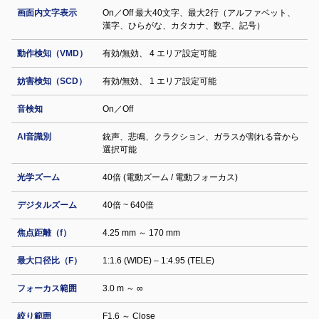
画面内文字表示
On／Off 最大40文字、最大2行（アルファベット、
漢字、ひらがな、カタカナ、数字、記号）
動作検知（VMD）
有効/無効、 4 エリア設定可能
妨害検知（SCD）
有効/無効、 1 エリア設定可能
音検知
On／Off
AI音識別
銃声、悲鳴、クラクション、ガラスが割れる音から
選択可能
光学ズーム
40倍 (電動ズーム / 電動フォーカス)
デジタルズーム
40倍 ~ 640倍
焦点距離（f）
4.25 mm ～ 170 mm
最大口径比（F）
1:1.6 (WIDE) – 1:4.95 (TELE)
フォーカス範囲
3.0 m ～ ∞
絞り範囲
F1.6 ～ Close