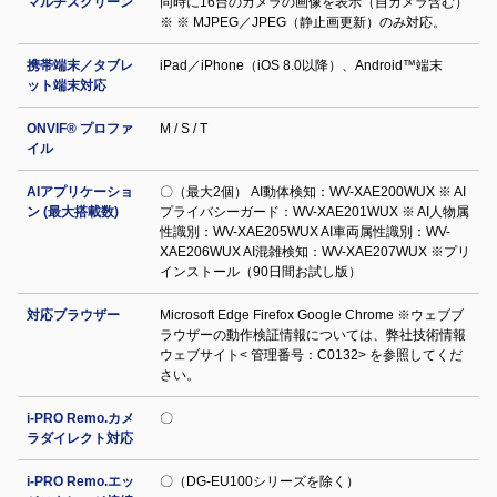
マルチスクリーン
同時に16台のカメラの画像を表示（自カメラ含む）
※ ※ MJPEG／JPEG（静止画更新）のみ対応。
携帯端末／タブレ
iPad／iPhone（iOS 8.0以降）、Android™端末
ット端末対応
ONVIF® プロファ
M / S / T
イル
AIアプリケーショ
〇（最大2個） AI動体検知：WV-XAE200WUX ※ AI
ン (最大搭載数)
プライバシーガード：WV-XAE201WUX ※ AI人物属
性識別：WV-XAE205WUX AI車両属性識別：WV-
XAE206WUX AI混雑検知：WV-XAE207WUX ※プリ
インストール（90日間お試し版）
対応ブラウザー
Microsoft Edge Firefox Google Chrome ※ウェブブ
ラウザーの動作検証情報については、弊社技術情報
ウェブサイト< 管理番号：C0132> を参照してくだ
さい。
i-PRO Remo.カメ
〇
ラダイレクト対応
i-PRO Remo.エッ
〇（DG-EU100シリーズを除く）