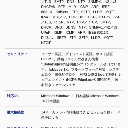
／TLS、SMTP、DNS、NTP、SNMPv1／v2／v3、
DHCPv6、RTP、MLD、ICMP、ARP、IEEE
802.1X、DiffServ、FTP、SFTP、LLDP、MQTT
IPv4： TCP／IP、UDP／IP、HTTP、HTTPS、SSL
／TLS、RTSP、RTP、RTP／RTCP、SMTP、
DHCP、DNS、DDNS、NTP、SNMPv1／v2／v3、
UPnP、IGMP、ICMP、ARP、IEEE 802.1X、
DiffServ、SRTP、FTP、SFTP、LLDP、MQTT、
NTCIP
セキュリティ
ユーザー認証、ダイジェスト認証、ホスト認証、
HTTPS*、動画ファイルの改ざん検出*
*GlobalSign®の証明書がプリンストールされていま
す。 IEEE802.1X、ブルートフォース対策、システ
ムログ、映像配信ログ、 FIPS 140-2 level3準拠セキ
ュアエレメント (NXP® EdgeLock® SE050F)、 署
名付きファームウェア
対応OS
Microsoft Windows 11 日本語版 Microsoft Windows
10 日本語版
最大接続数
14※（カメラへ同時接続できるセッション数） ※
条件による