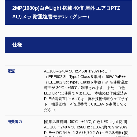
2MP(1080p)白色Light 搭載 40倍 屋外 エアロPTZ
AIカメラ 耐重塩害モデル（グレー）
仕様
電源
AC100～240V 50Hz／60Hz 90W PoE++
（IEEE802.3bt Type4 Class 8 準拠） 60W PoE++
（IEEE802.3bt Type3 Class 6 準拠）※ ※使用温度
範囲が-30℃～+65℃に制限されます。また、白色
LED Lightは使用できません。 本機の動作確認済み
PoE給電装置については、弊社技術情報ウェブサイ
ト 機器互換 < 管理番号：C0116> を参照してく
ださい。
消費電力
[使用温度範囲: -50℃～+65℃, 白色 LED Light 使用]
AC 100 ~ 240 V 50Hz/60Hz : 1.8 A / 約78.9 W 90W
PoE++ DC 54 V : 1.3 A / 約70.2 W (クラス8機器) [使