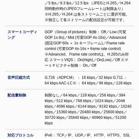
／5 fps／8.3 fps／12.5 fps （JPEGとH.265／H.264
同時動作時のJPEGフレームレートは制限あり）
※H.265／H.264 は各ストリームごとに選択可能。
※独立して各ストリームの配信設定が可能です。
スマートコーディ
GOP（Group of pictures）制御： Off／Low (可変
ング
GOP 1s-8s)／Mid (可変GOP 4s-16s)／Advanced
(固定GOP 60s ＋ 1s キーフレーム)／Frame rate
control (可変GOP 4s-16s + frame rate control)
※Advanced、Frame rate controlは、H.265のみ対
応 スマートVIQS： On(High)／On(Low)／Off スマ
ートＰピクチャ制御： On／Off
音声圧縮方式
G.726（ADPCM） ： 16 kbps／32 kbps G.711 ：
64 kbps AAC-LC※ ： 64 kbps／96 kbps／128 kbps
配信量制御
制限なし／64 kbps／128 kbps／256 kbps／384
kbps／512 kbps／768 kbps／1024 kbps／2048
kbps／4096 kbps／6144 kbps／8192 kbps／10240
kbps／15360 kbps／20480 kbps／25600 kbps／
30720 kbps／35840 kbps／40960 kbps／51200
kbps
対応プロトコル
IPv6： TCP／IP、UDP／IP、HTTP、HTTPS、SSL