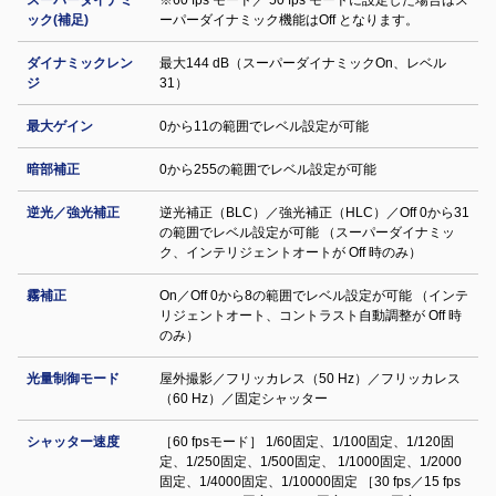
スーパーダイナミ
※60 fps モード／ 50 fps モードに設定した場合はス
ック(補足)
ーパーダイナミック機能はOff となります。
ダイナミックレン
最大144 dB（スーパーダイナミックOn、レベル
ジ
31）
最大ゲイン
0から11の範囲でレベル設定が可能
暗部補正
0から255の範囲でレベル設定が可能
逆光／強光補正
逆光補正（BLC）／強光補正（HLC）／Off 0から31
の範囲でレベル設定が可能 （スーパーダイナミッ
ク、インテリジェントオートが Off 時のみ）
霧補正
On／Off 0から8の範囲でレベル設定が可能 （インテ
リジェントオート、コントラスト自動調整が Off 時
のみ）
光量制御モード
屋外撮影／フリッカレス（50 Hz）／フリッカレス
（60 Hz）／固定シャッター
シャッター速度
［60 fpsモード］ 1/60固定、1/100固定、1/120固
定、1/250固定、1/500固定、 1/1000固定、1/2000
固定、1/4000固定、1/10000固定 ［30 fps／15 fps