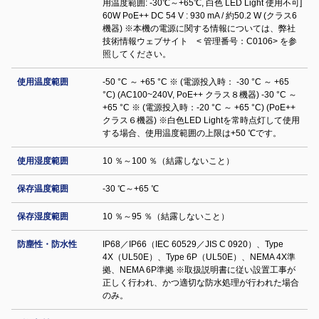
用温度範囲: -30℃～+65℃, 白色 LED Light 使用不可]
60W PoE++ DC 54 V : 930 mA / 約50.2 W (クラス6
機器) ※本機の電源に関する情報については、弊社
技術情報ウェブサイト < 管理番号：C0106> を参
照してください。
使用温度範囲
-50 °C ～ +65 °C ※ (電源投入時： -30 °C ～ +65
°C) (AC100~240V, PoE++ クラス８機器) -30 °C ～
+65 °C ※ (電源投入時：-20 °C ～ +65 °C) (PoE++
クラス６機器) ※白色LED Lightを常時点灯して使用
する場合、使用温度範囲の上限は+50 ℃です。
使用湿度範囲
10 ％～100 ％（結露しないこと）
保存温度範囲
-30 ℃～+65 ℃
保存湿度範囲
10 ％～95 ％（結露しないこと）
防塵性・防水性
IP68／IP66（IEC 60529／JIS C 0920）、Type
4X（UL50E）、Type 6P（UL50E）、NEMA 4X準
拠、NEMA 6P準拠 ※取扱説明書に従い設置工事が
正しく行われ、かつ適切な防水処理が行われた場合
のみ。