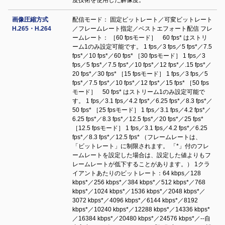
度技術を使用した解像度。
画像圧縮方式
配信モード： 固定ビットレート／可変ビットレート
H.265・H.264
／フレームレート指定／ベストエフォート配信 フレ
ームレート： ［60 fpsモード］ 60 fps* はストリ
ーム1のみ設定可能です。 1 fps／3 fps／5 fps*／7.5
fps*／10 fps*／60 fps* ［30 fpsモード］ 1 fps／3
fps／5 fps*／7.5 fps*／10 fps*／12 fps*／.15 fps*／
20 fps*／30 fps* ［15 fpsモード］ 1 fps／3 fps／5
fps*／7.5 fps*／10 fps*／12 fps*／15 fps* ［50 fps
モード］ 50 fps* はストリーム1のみ設定可能で
す。 1 fps／3.1 fps／4.2 fps*／6.25 fps*／8.3 fps*／
50 fps* ［25 fpsモード］ 1 fps／3.1 fps／4.2 fps*／
6.25 fps*／8.3 fps*／12.5 fps*／20 fps*／25 fps*
［12.5 fpsモード］ 1 fps／3.1 fps／4.2 fps*／6.25
fps*／8.3 fps*／12.5 fps* （フレームレートは、
「ビットレート」に制限されます。 「*」付のフレ
ームレートを設定した場合は、設定した値よりもフ
レームレートが低下することがあります。） 1クラ
イアントあたりのビットレート：64 kbps／128
kbps*／256 kbps*／384 kbps*／512 kbps*／768
kbps*／1024 kbps*／1536 kbps*／2048 kbps*／
3072 kbps*／4096 kbps*／6144 kbps*／8192
kbps*／10240 kbps*／12288 kbps*／14336 kbps*
／16384 kbps*／20480 kbps*／24576 kbps*／--自