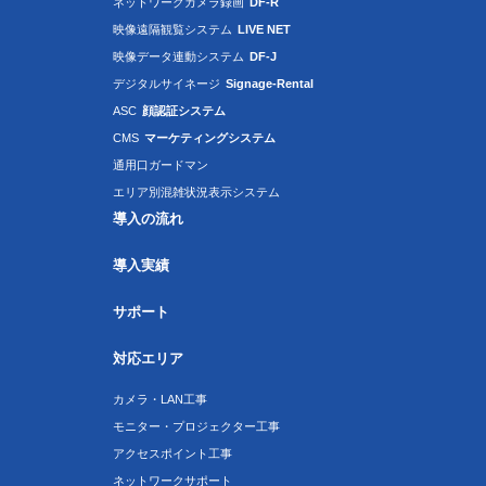
ネットワークカメラ録画
DF-R
映像遠隔観覧システム
LIVE NET
映像データ連動システム
DF-J
デジタルサイネージ
Signage-Rental
ASC
顔認証システム
CMS
マーケティングシステム
通用口ガードマン
エリア別混雑状況表示システム
導入の流れ
導入実績
サポート
対応エリア
カメラ・LAN工事
モニター・プロジェクター工事
アクセスポイント工事
ネットワークサポート