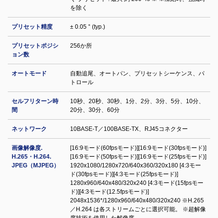
を除く
プリセット精度
± 0.05 ° (typ.)
プリセットポジシ
256か所
ョン数
オートモード
自動追尾、オートパン、プリセットシーケンス、パ
トロール
セルフリターン時
10秒、20秒、30秒、1分、2分、3分、5分、10分、
間
20分、30分、60分
ネットワーク
10BASE-T／100BASE-TX、RJ45コネクター
画像解像度.
[16:9モード(60fpsモード)][16:9モード(30fpsモード)]
H.265・H.264.
[16:9モード(50fpsモード)][16:9モード(25fpsモード)]
JPEG（MJPEG）
1920x1080/1280x720/640x360/320x180 [4:3モー
ド(30fpsモード)][4:3モード(25fpsモード)]
1280x960/640x480/320x240 [4:3モード(15fpsモー
ド)][4:3モード(12.5fpsモード)]
2048x1536*/1280x960/640x480/320x240 ※H.265
／H.264 は各ストリームごとに選択可能。 ※超解像