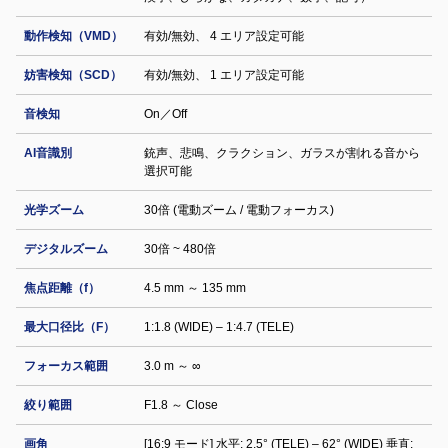
動作検知（VMD）
有効/無効、 4 エリア設定可能
妨害検知（SCD）
有効/無効、 1 エリア設定可能
音検知
On／Off
AI音識別
銃声、悲鳴、クラクション、ガラスが割れる音から
選択可能
光学ズーム
30倍 (電動ズーム / 電動フォーカス)
デジタルズーム
30倍 ~ 480倍
焦点距離（f）
4.5 mm ～ 135 mm
最大口径比（F）
1:1.8 (WIDE) – 1:4.7 (TELE)
フォーカス範囲
3.0 m ～ ∞
絞り範囲
F1.8 ～ Close
画角
[16:9 モード] 水平: 2.5° (TELE) – 62° (WIDE) 垂直: