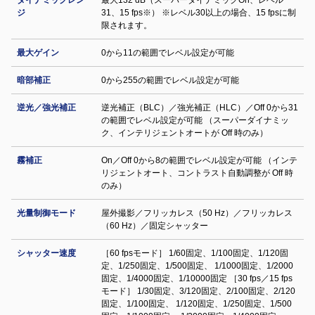
ダイナミックレン
最大132 dB（スーパーダイナミックOn、レベル
ジ
31、15 fps※） ※レベル30以上の場合、15 fpsに制
限されます。
最大ゲイン
0から11の範囲でレベル設定が可能
暗部補正
0から255の範囲でレベル設定が可能
逆光／強光補正
逆光補正（BLC）／強光補正（HLC）／Off 0から31
の範囲でレベル設定が可能 （スーパーダイナミッ
ク、インテリジェントオートが Off 時のみ）
霧補正
On／Off 0から8の範囲でレベル設定が可能 （インテ
リジェントオート、コントラスト自動調整が Off 時
のみ）
光量制御モード
屋外撮影／フリッカレス（50 Hz）／フリッカレス
（60 Hz）／固定シャッター
シャッター速度
［60 fpsモード］ 1/60固定、1/100固定、1/120固
定、1/250固定、1/500固定、 1/1000固定、1/2000
固定、1/4000固定、1/10000固定 ［30 fps／15 fps
モード］ 1/30固定、3/120固定、2/100固定、2/120
固定、1/100固定、 1/120固定、1/250固定、1/500