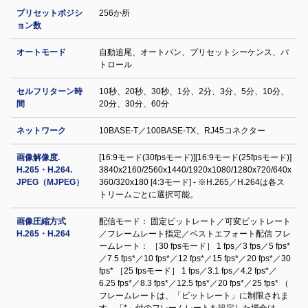
プリセットポジシ
256か所
ョン数
オートモード
自動追尾、オートパン、プリセットシーケンス、パ
トロール
セルフリターン時
10秒、20秒、30秒、1分、2分、3分、5分、10分、
間
20分、30分、60分
ネットワーク
10BASE-T／100BASE-TX、RJ45コネクター
画像解像度.
[16:9モード(30fpsモード)][16:9モード(25fpsモード)]
H.265・H.264.
3840x2160/2560x1440/1920x1080/1280x720/640x
JPEG（MJPEG）
360/320x180 [4:3モード] - ※H.265／H.264は各ス
トリームごとに選択可能。
画像圧縮方式
配信モード： 固定ビットレート／可変ビットレート
H.265・H.264
／フレームレート指定／ベストエフォート配信 フレ
ームレート： ［30 fpsモード］ 1 fps／3 fps／5 fps*
／7.5 fps*／10 fps*／12 fps*／15 fps*／20 fps*／30
fps* ［25 fpsモード］ 1 fps／3.1 fps／4.2 fps*／
6.25 fps*／8.3 fps*／12.5 fps*／20 fps*／25 fps* （
フレームレートは、「ビットレート」に制限されま