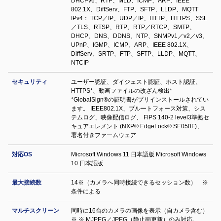
DHCPv6、RTP、MLD、ICMP、ARP、IEEE
802.1X、DiffServ、FTP、SFTP、LLDP、MQTT
IPv4： TCP／IP、UDP／IP、HTTP、HTTPS、SSL
／TLS、RTSP、RTP、RTP／RTCP、SMTP、
DHCP、DNS、DDNS、NTP、SNMPv1／v2／v3、
UPnP、IGMP、ICMP、ARP、IEEE 802.1X、
DiffServ、SRTP、FTP、SFTP、LLDP、MQTT、
NTCIP
セキュリティ
ユーザー認証、ダイジェスト認証、ホスト認証、
HTTPS*、動画ファイルの改ざん検出*
*GlobalSign®の証明書がプリインストールされてい
ます。 IEEE802.1X、ブルートフォース対策、シス
テムログ、映像配信ログ、 FIPS 140-2 level3準拠セ
キュアエレメント (NXP® EdgeLock® SE050F)、
署名付きファームウェア
対応OS
Microsoft Windows 11 日本語版 Microsoft Windows
10 日本語版
最大接続数
14※（カメラへ同時接続できるセッション数） ※
条件による
マルチスクリーン
同時に16台のカメラの画像を表示（自カメラ含む）
※ ※ MJPEG／JPEG（静止画更新）のみ対応。