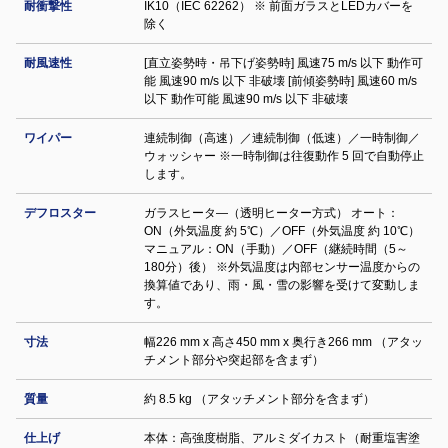
耐衝撃性
IK10（IEC 62262） ※ 前面ガラスとLEDカバーを
除く
耐風速性
[直立姿勢時・吊下げ姿勢時] 風速75 m/s 以下 動作可
能 風速90 m/s 以下 非破壊 [前傾姿勢時] 風速60 m/s
以下 動作可能 風速90 m/s 以下 非破壊
ワイパー
連続制御（高速）／連続制御（低速）／一時制御／
ウォッシャー ※一時制御は往復動作 5 回で自動停止
します。
デフロスター
ガラスヒータ―（透明ヒーター方式） オート：
ON（外気温度 約 5℃）／OFF（外気温度 約 10℃）
マニュアル：ON（手動）／OFF（継続時間（5～
180分）後） ※外気温度は内部センサー温度からの
換算値であり、雨・風・雪の影響を受けて変動しま
す。
寸法
幅226 mm x 高さ450 mm x 奥行き266 mm （アタッ
チメント部分や突起部を含まず）
質量
約 8.5 kg （アタッチメント部分を含まず）
仕上げ
本体：高強度樹脂、アルミダイカスト（耐重塩害塗