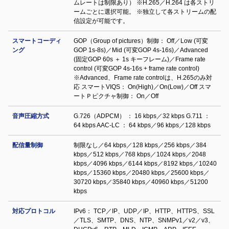
ムレートは制限あり） ※H.265／H.264 は各ストリ
ームごとに選択可能。 ※独立して各ストリームの配
信設定が可能です。
スマートコーディ
GOP（Group of pictures）制御： Off／Low (可変
ング
GOP 1s-8s)／Mid (可変GOP 4s-16s)／Advanced
(固定GOP 60s ＋ 1s キーフレーム)／Frame rate
control (可変GOP 4s-16s + frame rate control)
※Advanced、Frame rate controlは、H.265のみ対
応 スマートVIQS： On(High)／On(Low)／Off スマ
ートＰピクチャ制御： On／Off
音声圧縮方式
G.726（ADPCM） ： 16 kbps／32 kbps G.711 ：
64 kbps AAC-LC ： 64 kbps／96 kbps／128 kbps
配信量制御
制限なし／64 kbps／128 kbps／256 kbps／384
kbps／512 kbps／768 kbps／1024 kbps／2048
kbps／4096 kbps／6144 kbps／8192 kbps／10240
kbps／15360 kbps／20480 kbps／25600 kbps／
30720 kbps／35840 kbps／40960 kbps／51200
kbps
対応プロトコル
IPv6： TCP／IP、UDP／IP、HTTP、HTTPS、SSL
／TLS、SMTP、DNS、NTP、SNMPv1／v2／v3、