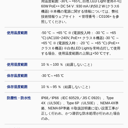
用温度範囲: -30℃～+65℃, 白色 LED Light 使用不可]
60W PoE++ DC 54 V : 930 mA / 約50.2 W (クラス6
機器) ※本機の電源に関する情報については、弊社
技術情報ウェブサイト < 管理番号：C0106> を参
照してください。
使用温度範囲
-50 °C ～ +65 °C ※ (電源投入時： -30 °C ～ +65
°C) (AC100~240V, PoE++ クラス８機器) -30 °C ～
+65 °C ※ (電源投入時： -20 °C ～ +65 °C) (PoE++
クラス６機器) ※白色LED Lightを常時点灯して使用
する場合、使用温度範囲の上限は+50 ℃です。
使用湿度範囲
10 ％～100 ％（結露しないこと）
保存温度範囲
-30 ℃～+65 ℃
保存湿度範囲
10 ％～95 ％（結露しないこと）
防塵性・防水性
IP68／IP66（IEC 60529／JIS C 0920）、Type
4X（UL50E）、Type 6P（UL50E）、NEMA 4X準
拠、NEMA 6P準拠 ※取扱説明書に従い設置工事が
正しく行われ、かつ適切な防水処理が行われた場合
のみ。