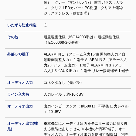
装） グレー（マンセル N7） 前面ガラス：ガラ
ス クリア LEDカバー：PC樹脂 クリア 外郭ネ
ジ：ステンレス（耐食処理）
いたずら防止構造
〇
その他
耐重塩害仕様（ISO14993準拠） 耐振動性仕様
（IEC60068-2-6準拠）
外部I／O端子
ALARM IN 1 （アラーム入力1／白黒切換入力／自
動時刻調整入力） 1 端子 ALARM IN 2（アラーム入
力2／アラーム出力） 1 端子 ALARM IN 3（アラー
ム入力3／AUX 出力） 1 端子 リレー接続端子 1 端子
オ－ディオ入力
コネクタなし（先バラ）
ライン入力時
入力レベル ：約-10 dBV
オーディオ出力
出力インピーダンス ：約600 Ω 不平衡 出力レベル
：-20 dBV
オーディオ出力(補
※本機にはオーディオ出力をモニター出力に切り換
足)
える機能はありません ※本機の外部I/O端子、オー
ディオ入力、オーディオ出力を使用する際 は、別売