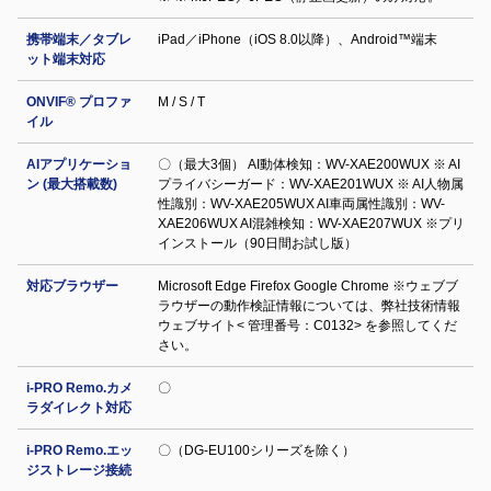
携帯端末／タブレ
iPad／iPhone（iOS 8.0以降）、Android™端末
ット端末対応
ONVIF® プロファ
M / S / T
イル
AIアプリケーショ
〇（最大3個） AI動体検知：WV-XAE200WUX ※ AI
ン (最大搭載数)
プライバシーガード：WV-XAE201WUX ※ AI人物属
性識別：WV-XAE205WUX AI車両属性識別：WV-
XAE206WUX AI混雑検知：WV-XAE207WUX ※プリ
インストール（90日間お試し版）
対応ブラウザー
Microsoft Edge Firefox Google Chrome ※ウェブブ
ラウザーの動作検証情報については、弊社技術情報
ウェブサイト< 管理番号：C0132> を参照してくだ
さい。
i-PRO Remo.カメ
〇
ラダイレクト対応
i-PRO Remo.エッ
〇（DG-EU100シリーズを除く）
ジストレージ接続