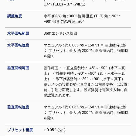
1.4° (TELE) – 37° (WIDE)
調整⾓度
水平 (PAN) 角 : 360° 旋回 垂直 (TILT) 角 : -90° ~
+90° 傾き (YAW) 角 : ±0°
水平回転範囲
360°エンドレス旋回
水平回転速度
マニュアル : 約 0.065 °/s – 150 °/s ※ ※凍結時は除
く プリセット : 最大 約 200 °/s ※ ※凍結時、強風時
を除く
垂直回転範囲
動作範囲： ・直立姿勢時：-45°～+90°（水平～真
上） ・前傾姿勢時：-90°～+90°（真下～水平～真
上） ・吊下げ姿勢時：-30°～+90°（水平～真下）
※カメラの設置姿勢（直立または前傾姿勢）は設置
前に手動で変更します。設置姿勢は電源投入時に自
動認識されます。
垂直回転速度
マニュアル : 約 0.065 °/s – 150 °/s ※ ※凍結時は除
く プリセット : 最大 約 200 °/s ※ ※凍結時、強風時
を除く
プリセット精度
± 0.05 ° (typ.)