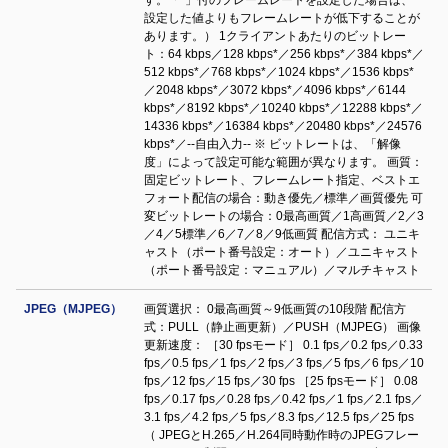
す。「*」付のフレームレートを設定した場合は、
設定した値よりもフレームレートが低下することが
あります。） 1クライアントあたりのビットレー
ト：64 kbps／128 kbps*／256 kbps*／384 kbps*／
512 kbps*／768 kbps*／1024 kbps*／1536 kbps*
／2048 kbps*／3072 kbps*／4096 kbps*／6144
kbps*／8192 kbps*／10240 kbps*／12288 kbps*／
14336 kbps*／16384 kbps*／20480 kbps*／24576
kbps*／--自由入力-- ※ ビットレートは、「解像
度」によって設定可能な範囲が異なります。 画質：
固定ビットレート、フレームレート指定、ベストエ
フォート配信の場合：動き優先／標準／画質優先 可
変ビットレートの場合：0最高画質／1高画質／2／3
／4／5標準／6／7／8／9低画質 配信方式： ユニキ
ャスト（ポート番号設定：オート）／ユニキャスト
（ポート番号設定：マニュアル）／マルチキャスト
JPEG（MJPEG）
画質選択： 0最高画質～9低画質の10段階 配信方
式：PULL（静止画更新）／PUSH（MJPEG） 画像
更新速度： ［30 fpsモード］ 0.1 fps／0.2 fps／0.33
fps／0.5 fps／1 fps／2 fps／3 fps／5 fps／6 fps／10
fps／12 fps／15 fps／30 fps ［25 fpsモード］ 0.08
fps／0.17 fps／0.28 fps／0.42 fps／1 fps／2.1 fps／
3.1 fps／4.2 fps／5 fps／8.3 fps／12.5 fps／25 fps
（ JPEGとH.265／H.264同時動作時のJPEGフレー