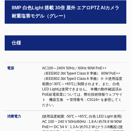
8MP 白色Light 搭載 30倍 屋外 エアロPTZ AIカメラ
耐重塩害モデル（グレー）
仕様
電源
AC100～240V 50Hz／60Hz 90W PoE++
（IEEE802.3bt Type4 Class 8 準拠） 60W PoE++
（IEEE802.3bt Type3 Class 6 準拠）※ ※使用温度
範囲が-30℃～+65℃に制限されます。また、白色
LED Lightは使用できません。 本機の動作確認済み
PoE給電装置については、弊社技術情報ウェブサイ
ト 機器互換 < 管理番号：C0116> を参照してく
ださい。
消費電力
[使用温度範囲: -50℃～+65℃, 白色 LED Light 使用]
AC 100 ~ 240 V 50Hz/60Hz : 1.8 A / 約78.9 W 90W
PoE++ DC 54 V : 1.3 A / 約70.2 W (クラス8機器) [使