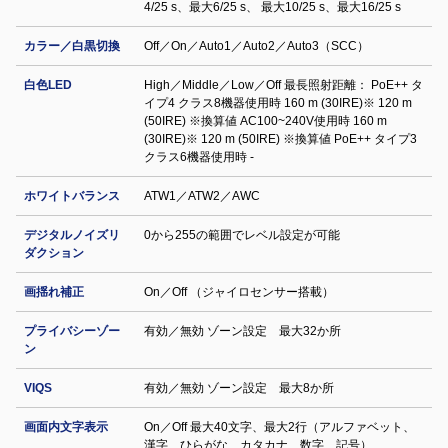
4/25 s、最大6/25 s、 最大10/25 s、最大16/25 s
カラー／白黒切換
Off／On／Auto1／Auto2／Auto3（SCC）
白色LED
High／Middle／Low／Off 最長照射距離： PoE++ タ
イプ4 クラス8機器使用時 160 m (30IRE)※ 120 m
(50IRE) ※換算値 AC100~240V使用時 160 m
(30IRE)※ 120 m (50IRE) ※換算値 PoE++ タイプ3
クラス6機器使用時 -
ホワイトバランス
ATW1／ATW2／AWC
デジタルノイズリ
0から255の範囲でレベル設定が可能
ダクション
画揺れ補正
On／Off （ジャイロセンサー搭載）
プライバシーゾー
有効／無効 ゾーン設定 最大32か所
ン
VIQS
有効／無効 ゾーン設定 最⼤8か所
画面内文字表示
On／Off 最大40文字、最大2行（アルファベット、
漢字、ひらがな、カタカナ、数字、記号）