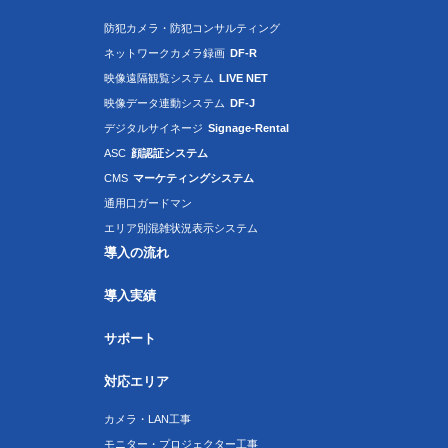
防犯カメラ・防犯コンサルティング
ネットワークカメラ録画
DF-R
映像遠隔観覧システム
LIVE NET
映像データ連動システム
DF-J
デジタルサイネージ
Signage-Rental
ASC
顔認証システム
CMS
マーケティングシステム
通用口ガードマン
エリア別混雑状況表示システム
導入の流れ
導入実績
サポート
対応エリア
カメラ・LAN工事
モニター・プロジェクター工事