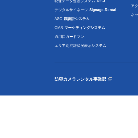
映像データ連動システム
DF-J
ア
デジタルサイネージ
Signage-Rental
ネ
ASC
顔認証システム
CMS
マーケティングシステム
通用口ガードマン
エリア別混雑状況表示システム
防犯カメラレンタル事業部