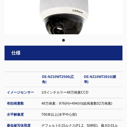
仕様
DE-NZ10WT2506(広
DE-NZ10WT2810(標
角)
準)
イメージセンサー
1/3インチカラー48万画素CCD
有効画素数
48万画素：976(H)×494(V)(総画素数52万画素)
水平解像度
700本以上(水平中心部)
最低被写体照度
デフォルト0.15ルクス(F1.2、50IRE)、最大0.01ル