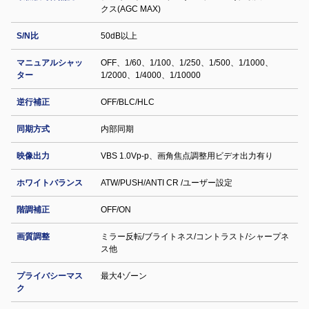
クス(AGC MAX)
S/N比
50dB以上
マニュアルシャッ
OFF、1/60、1/100、1/250、1/500、1/1000、
ター
1/2000、1/4000、1/10000
逆行補正
OFF/BLC/HLC
同期方式
内部同期
映像出力
VBS 1.0Vp-p、画角焦点調整用ビデオ出力有り
ホワイトバランス
ATW/PUSH/ANTI CR /ユーザー設定
階調補正
OFF/ON
画質調整
ミラー反転/ブライトネス/コントラスト/シャープネ
ス他
プライバシーマス
最大4ゾーン
ク