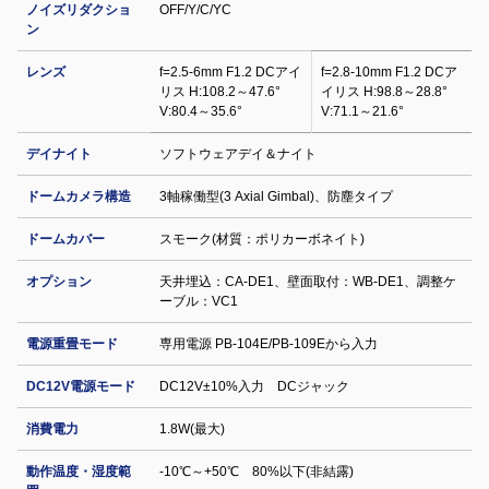
ノイズリダクショ
OFF/Y/C/YC
ン
レンズ
f=2.5-6mm F1.2 DCアイ
f=2.8-10mm F1.2 DCア
リス H:108.2～47.6°
イリス H:98.8～28.8°
V:80.4～35.6°
V:71.1～21.6°
デイナイト
ソフトウェアデイ＆ナイト
ドームカメラ構造
3軸稼働型(3 Axial Gimbal)、防塵タイプ
ドームカバー
スモーク(材質：ポリカーボネイト)
オプション
天井埋込：CA-DE1、壁面取付：WB-DE1、調整ケ
ーブル：VC1
電源重畳モード
専用電源 PB-104E/PB-109Eから入力
DC12V電源モード
DC12V±10%入力 DCジャック
消費電力
1.8W(最大)
動作温度・湿度範
-10℃～+50℃ 80%以下(非結露)